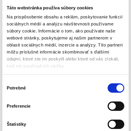
o
v
Táto webstránka používa súbory cookies
Na prispôsobenie obsahu a reklám, poskytovanie funkcií
Popis
sociálnych médií a analýzu návštevnosti používame
súbory cookie. Informácie o tom, ako používate naše
Nastaviteľný pištoľový postrekovač
webové stránky, poskytujeme aj našim partnerom v
VERTO | 15G703
oblasti sociálnych médií, inzercie a analýzy. Títo partneri
môžu príslušné informácie skombinovať s ďalšími
Pištoľový zavlažovač VERTO s plynulou reguláciou prúdu
údajmi, ktoré ste im poskytli alebo ktoré od vás získali,
pomocou palca. Má nastaviteľnú hlavu, ktorá umožňuje nastaviť
keď ste používali ich služby.
tvar vodného prúdu od hmly až po silný bodový prúd. Ergonomicky
tvarovaná rukoväť dobre padne do ruky a nešmýka sa, čo zvyšuje
V
komfort práce.
Potrebné
ý
b
Špecifikácia produktu:
e
Preferencie
r
Priemer pripojovacej hadice: 1/2 “- 3/4”
s
Počet funkcií: 1 ks
ú
Štatistiky
Zámok streamu: áno