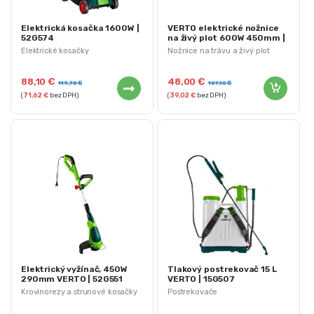
Elektrická kosačka 1600W |
VERTO elektrické nožnice
52G574
na živý plot 600W 450mm |
52G567
Elektrické kosačky
Nožnice na trávu a živý plot
88,10
€
48,00
€
119,70
€
107,10
€
(
71,62
€
bez DPH)
(
39,02
€
bez DPH)
Elektrický vyžínač, 450W
Tlakový postrekovač 15 L
290mm VERTO | 52G551
VERTO | 15G507
Krovinorezy a strunové kosačky
Postrekovače