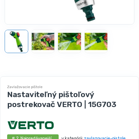
Zavlažovacie pištole
Nastaviteľný pištoľový
postrekovač VERTO | 15G703
# 2. Najpredávanejší .
v kategórii:
zavlazovacie-pistole