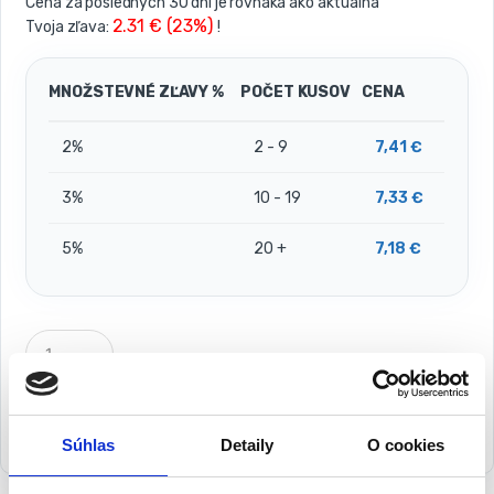
Cena za posledných 30 dní je rovnaká ako aktuálna
2.31 € (23%)
Tvoja zľava:
!
MNOŽSTEVNÉ ZĽAVY %
POČET KUSOV
CENA
2%
2 - 9
7,41
€
3%
10 - 19
7,33
€
5%
20 +
7,18
€
P
o
č
e
t
Pridať do košíka
k
Súhlas
Detaily
O cookies
u
s