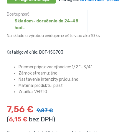
Dostupnosť:
Skladom - doručenie do 24-48
hod .
Na sklade u výrobcu evidujeme ešte viac ako 10 ks
Katalógové číslo:
BCT-15G703
Priemer pripojovacej hadice: 1/2 “- 3/4”
Zámok streamu: áno
Nastavenie intenzity prúdu: áno
Materiál produktu: plast
Značka: VERTO
7,56
€
9,87
€
(
6,15
€
bez DPH)