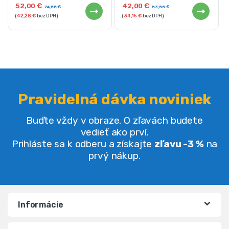
52,00
€
42,00
€
74,55
€
53,55
€
(
42,28
€
bez DPH)
(
34,15
€
bez DPH)
Pravidelná dávka noviniek
Buďte vždy v obraze. O zľavách budete
vedieť ako prví.
Prihláste sa k odberu a získajte
zľavu -3 %
na
prvý nákup.
Informácie