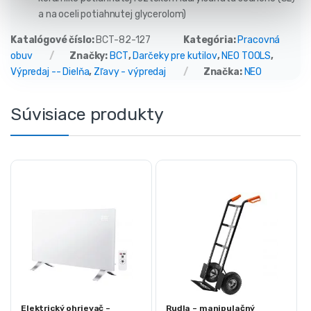
a na oceli potiahnutej glycerolom)
Katalógové číslo:
BCT-82-127
Kategória:
Pracovná
obuv
Značky:
BCT
,
Darčeky pre kutilov
,
NEO TOOLS
,
Výpredaj -- Dielňa
,
Zľavy - výpredaj
Značka:
NEO
Súvisiace produkty
Elektrický ohrievač –
Rudla – manipulačný