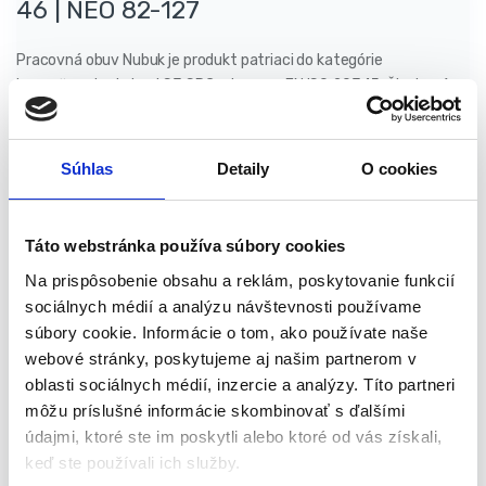
46 | NEO 82-127
Pracovná obuv Nubuk je produkt patriaci do kategórie
bezpečnostnej obuvi S3 SRC od norma EN ISO 20345. Členková
obuv NEO je navrhnutá tak, aby chránila chodidlá užívateľa pred
zraneniami, ktoré môžu vzniknúť pri nehodách.
Súhlas
Detaily
O cookies
Popis produktu:
Táto webstránka používa súbory cookies
Topánky sú vybavené kompozitnými špičkami navrhnutými
tak, aby poskytovali ochranu proti nárazom s energiou
Na prispôsobenie obsahu a reklám, poskytovanie funkcií
rovnajúcou sa 200 J a kompresiou rovnajúcou sa do 15kN,
sociálnych médií a analýzu návštevnosti používame
protišmyková, oderuvzdorná podošva so systémom
súbory cookie. Informácie o tom, ako používate naše
tlmenia nárazov, oleju, benzínu a iným organickým
webové stránky, poskytujeme aj našim partnerom v
rozpúšťadlám, protišmyková na keramickom podklade
oblasti sociálnych médií, inzercie a analýzy. Títo partneri
potiahnutom roztokom laurylsulfátu sodného (SLS) a na
môžu príslušné informácie skombinovať s ďalšími
oceľovom podklade potiahnutom s glycerolom.
údajmi, ktoré ste im poskytli alebo ktoré od vás získali,
Obuv má integrovanú vložku proti prepichnutiu, ktorá chráni
keď ste používali ich služby.
pred prepichnutím od zeme a antielektrostatickú