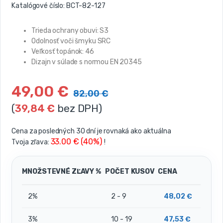
Katalógové číslo:
BCT-82-127
Trieda ochrany obuvi:
S3
Odolnosť voči šmyku
SRC
Veľkosť topánok:
46
Dizajn v súlade s normou
EN 20345
49,00
€
82,00
€
(
39,84
€
bez DPH)
Cena za posledných 30 dní je rovnaká ako aktuálna
33.00 € (40%)
Tvoja zľava:
!
MNOŽSTEVNÉ ZĽAVY %
POČET KUSOV
CENA
2%
2 - 9
48,02
€
3%
10 - 19
47,53
€