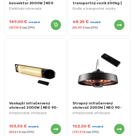
konvektor 2000W | NEO
transportný vozík 200kg |
90-092
84-401 NEO Tools
Elektrické ohrievače
Rudle a transportné vozíky
149,00
€
68,25
€
199,50
€
110,25
€
(
121,14
€
bez DPH)
(
55,49
€
bez DPH)
Vonkajší infračervený
Stropný infračervený
ohrievač 2000W | NEO 90-
ohrievač 2000W | NEO 90-
039
038
Infračervené ohrievače
Infračervené ohrievače
103,95
€
162,00
€
276,15
€
199,50
€
(
84,51
€
bez DPH)
(
131,71
€
bez DPH)