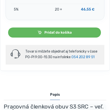
5%
20 +
46,55
€
Pridať do košíka
Tovar si môžete objednať aj telefonicky v čase
PO-PI 9:00-15:30 na infolinke
054 202 89 51
Popis
Pracovná členková obuv S3 SRC – veľ.