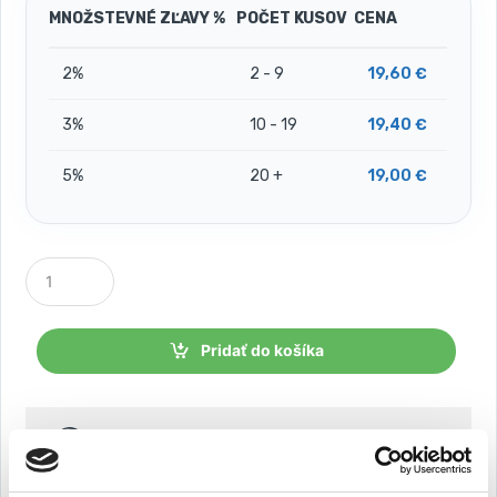
MNOŽSTEVNÉ ZĽAVY %
POČET KUSOV
CENA
2%
2 - 9
19,60
€
3%
10 - 19
19,40
€
5%
20 +
19,00
€
P
o
č
e
t
Pridať do košíka
k
u
s
o
Tovar si môžete objednať aj telefonicky v čase
v
PO-PI 9:00-15:30 na infolinke
054 202 89 51