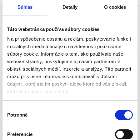
Súhlas
Detaily
O cookies
Táto webstránka používa súbory cookies
Popis
Na prispôsobenie obsahu a reklám, poskytovanie funkcií
sociálnych médií a analýzu návštevnosti používame
Pracovná denim mikina – veľ. XXXL |
súbory cookie. Informácie o tom, ako používate naše
NEO 81-512-XXXL
webové stránky, poskytujeme aj našim partnerom v
oblasti sociálnych médií, inzercie a analýzy. Títo partneri
Pracovná mikina z kolekcie NEO DENIM navrhnutá odevnými
môžu príslušné informácie skombinovať s ďalšími
technológmi NEO so zreteľom na každý detail a štýl. Pohodlné a
údajmi, ktoré ste im poskytli alebo ktoré od vás získali,
praktické – veľké klokanie vrecko na užitočné náradie alebo
keď ste používali ich služby.
telefón. Pracovné oblečenie je svojou kvalitou ako stvorené na
každodenné nosenie.
V
Vlastnosti produktu:
Potrebné
ý
b
Materiál:
77 % bavlna, 21 % polyester, 2 % elastan
e
Gramáž: 380 g/m2
Preferencie
r
Klokanie vrecko: 1