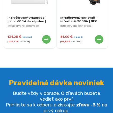
Infračervený vykurovací
Infračervený ohrievač –
panel 600W do kúpeľne |
infražiarič 2000W | NEO
NEO 90-103
90-031
Infračervené ohrievače
Infračervené ohrievače
131,25
€
81,00
€
183,75
€
95,00
€
(
106,71
€
bez DPH)
(
65,85
€
bez DPH)
Pravidelná dávka noviniek
Buďte vždy v obraze. O zľavách budete
vedieť ako prví.
Prihláste sa k odberu a získajte
zľavu -3 %
na
prvý nákup.