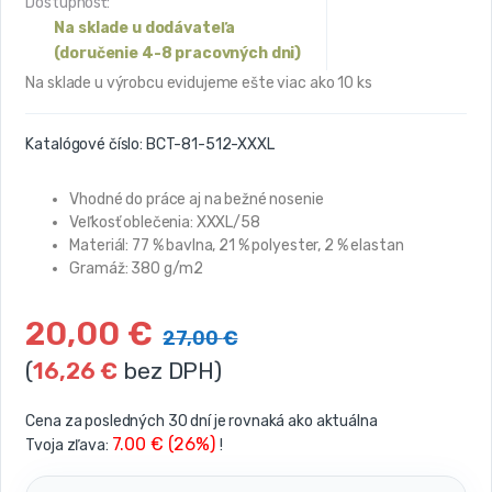
Dostupnosť:
Na sklade u dodávateľa
(doručenie 4-8 pracovných dni)
Na sklade u výrobcu evidujeme ešte viac ako 10 ks
Katalógové číslo:
BCT-81-512-XXXL
Vhodné do práce aj na bežné nosenie
Veľkosť oblečenia: XXXL/58
Materiál:
77 % bavlna, 21 % polyester, 2 % elastan
Gramáž: 380 g/m2
20,00
€
27,00
€
(
16,26
€
bez DPH)
Cena za posledných 30 dní je rovnaká ako aktuálna
7.00 € (26%)
Tvoja zľava:
!