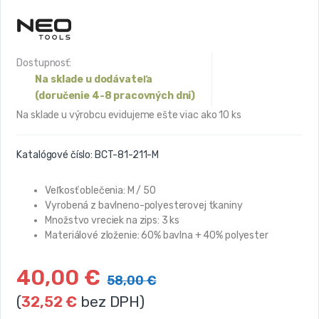
Dostupnosť:
Na sklade u dodávateľa
(doručenie 4-8 pracovných dni)
Na sklade u výrobcu evidujeme ešte viac ako 10 ks
Katalógové číslo:
BCT-81-211-M
Veľkosť oblečenia: M / 50
Vyrobená z bavlneno-polyesterovej tkaniny
Množstvo vreciek na zips: 3 ks
Materiálové zloženie: 60% bavlna + 40% polyester
40,00
€
58,00
€
(
32,52
€
bez DPH)