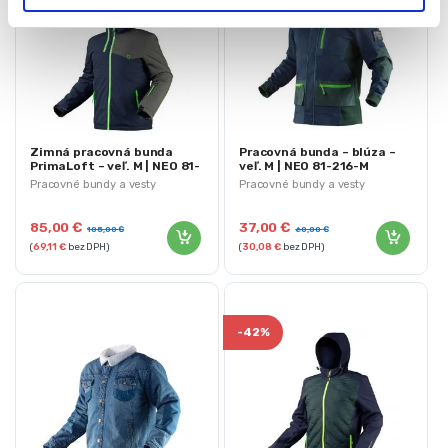
Zimná pracovná bunda
Pracovná bunda – blúza –
PrimaLoft – veľ. M | NEO 81-
veľ. M | NEO 81-216-M
571-M
Pracovné bundy a vesty
Pracovné bundy a vesty
85,00
€
37,00
€
105,00
€
60,00
€
(
69,11
€
bez DPH)
(
30,08
€
bez DPH)
-
42%