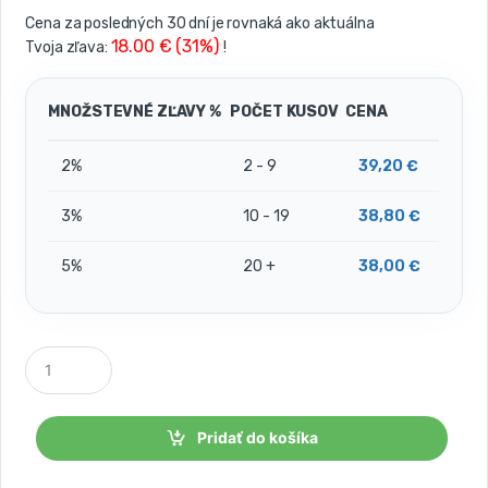
Cena za posledných 30 dní je rovnaká ako aktuálna
18.00 € (31%)
Tvoja zľava:
!
MNOŽSTEVNÉ ZĽAVY %
POČET KUSOV
CENA
2%
2 - 9
39,20
€
3%
10 - 19
38,80
€
5%
20 +
38,00
€
P
o
č
e
t
Pridať do košíka
k
u