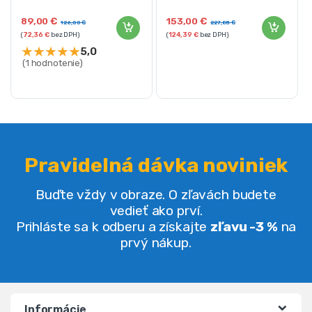
89,00
€
153,00
€
126,00
€
227,85
€
(
72,36
€
bez DPH)
(
124,39
€
bez DPH)
★
★
★
★
★
5,0
(1 hodnotenie)
Pravidelná dávka noviniek
Buďte vždy v obraze. O zľavách budete
vedieť ako prví.
Prihláste sa k odberu a získajte
zľavu -3 %
na
prvý nákup.
Informácie