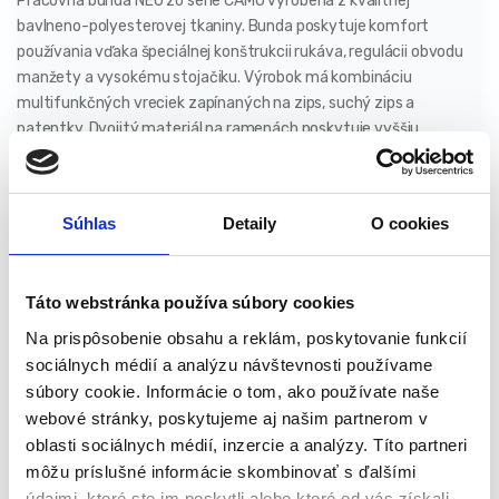
Pracovná bunda NEO zo série CAMO vyrobená z kvalitnej
bavlneno-polyesterovej tkaniny. Bunda poskytuje komfort
používania vďaka špeciálnej konštrukcii rukáva, regulácii obvodu
manžety a vysokému stojačiku. Výrobok má kombináciu
multifunkčných vreciek zapínaných na zips, suchý zips a
patentky. Dvojitý materiál na ramenách poskytuje vyššiu
odolnosť proti mechanickému poškodeniu. Bunda sa vyznačuje
jedinečným camo vzorom a moderný strih umožňuje použitie
produktu aj mimo práce. Zárukou kvality je európsky certifikát a
Súhlas
Detaily
O cookies
prevedenie podľa normy EN ISO 13688: 2013. Značka NEO spĺňa
očakávania profesionálov.
Táto webstránka používa súbory cookies
Vlastnosti produktu:
Na prispôsobenie obsahu a reklám, poskytovanie funkcií
sociálnych médií a analýzu návštevnosti používame
Množstvo vreciek na zips:
3 ks
súbory cookie. Informácie o tom, ako používate naše
Zapínanie na zips
webové stránky, poskytujeme aj našim partnerom v
Gramáž:
255 gsm
oblasti sociálnych médií, inzercie a analýzy. Títo partneri
Materiálové zloženie:
60% bavlna + 40% polyester
môžu príslušné informácie skombinovať s ďalšími
Dizajn v súlade s normou:
EN ISO 13688: 2013
údajmi, ktoré ste im poskytli alebo ktoré od vás získali,