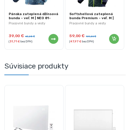
Pánska zateplená džínsová
Softshellová zateplená
bunda – veľ. M | NEO 81-
bunda Premium – veľ. M |
557-M
NEO 81-559-M
Pracovné bundy a vesty
Pracovné bundy a vesty
39,00
€
59,00
€
43,05
€
101,00
€
(
31,71
€
bez DPH)
(
47,97
€
bez DPH)
Súvisiace produkty