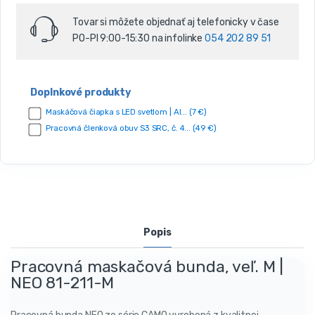
s
o
Tovar si môžete objednať aj telefonicky v čase
v
PO-PI 9:00-15:30 na infolinke
054 202 89 51
Doplnkové produkty
Maskáčová čiapka s LED svetlom | Al... (7 €)
Pracovná členková obuv S3 SRC, č. 4... (49 €)
Popis
Pracovná maskačová bunda, veľ. M |
NEO 81-211-M