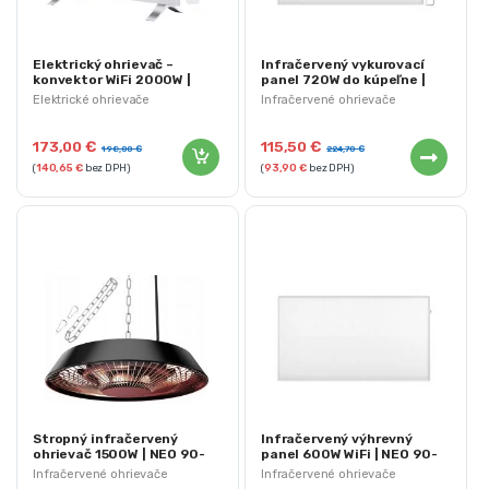
Elektrický ohrievač –
Infračervený vykurovací
konvektor WiFi 2000W |
panel 720W do kúpeľne |
NEO 90-095
NEO 90-104
Elektrické ohrievače
Infračervené ohrievače
173,00
€
115,50
€
198,00
€
224,70
€
(
140,65
€
bez DPH)
(
93,90
€
bez DPH)
Stropný infračervený
Infračervený výhrevný
ohrievač 1500W | NEO 90-
panel 600W WiFi | NEO 90-
037
106
Infračervené ohrievače
Infračervené ohrievače