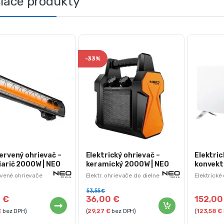
siace produkty
-
33%
ervený ohrievač –
Elektrický ohrievač –
Elektric
iarič 2000W | NEO
keramický 2000W | NEO
konvekt
1
90-060
90-091
rvené ohrievače
Elektr. ohrievače do dielne
Elektrické
53,55
€
0
€
36,00
€
152,0
€
bez DPH)
(
29,27
€
bez DPH)
(
123,58
€