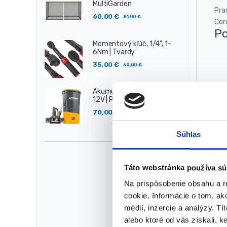
MultiGarden
Pra
60,00
€
81,00
€
Cor
Po
Momentový kľúč, 1/4", 1-
6Nm | Tvardy
35,00
€
50,00
€
Akumulátorová sejačka,
12V | PM-SAK-20T
70,00
€
115,00
€
Vl
Súhlas
Táto webstránka používa sú
Na prispôsobenie obsahu a r
cookie. Informácie o tom, ak
médií, inzercie a analýzy. Tí
R
alebo ktoré od vás získali, ke