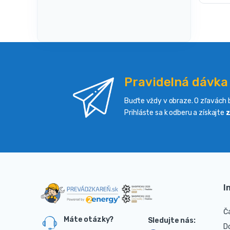
Pravidelná dávka
Buďte vždy v obraze. O zľavách b
Prihláste sa k odberu a získajte
z
I
Č
Máte otázky?
D