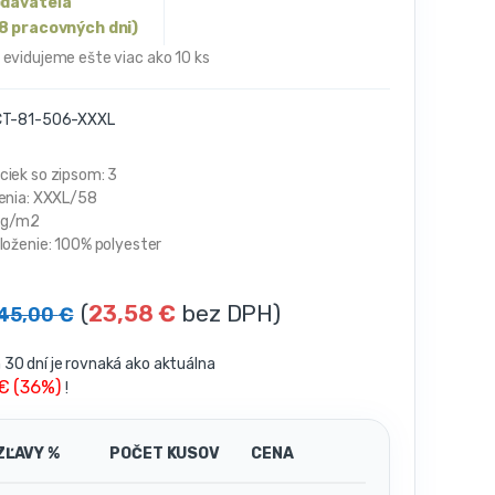
odávateľa
8 pracovných dni)
 evidujeme ešte viac ako 10 ks
T-81-506-XXXL
ciek so zipsom: 3
čenia: XXXL/58
 g/m2
loženie: 100% polyester
(
23,58
€
bez DPH)
45,00
€
30 dní je rovnaká ako aktuálna
 € (36%)
!
ZĽAVY %
POČET KUSOV
CENA