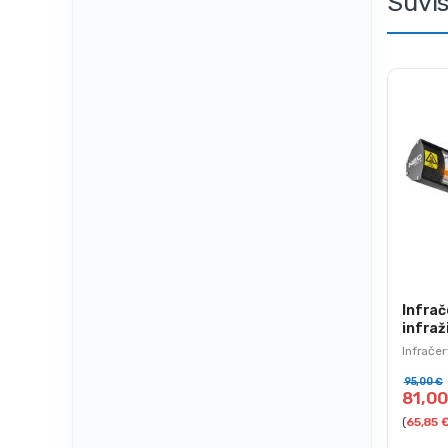
Súvi
Infrač
infraž
90-03
Infrače
95,00
€
81,0
(
65,85