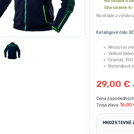
Na sklade u d
(doručenie 4-
Na sklade u výrobcu
Katalógové číslo:
BC
Množstvo vre
Veľkosť oble
Gramáž: 300
Materiálové z
29,00
€
Cena za posledných 
16.00
Tvoja zľava:
MNOŽSTEVNÉ 