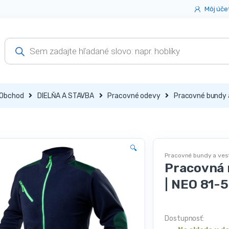
Môj úče
Products
search
Obchod
DIELŇA A STAVBA
Pracovné odevy
Pracovné bundy 
🔍
Pracovné bundy a ves
Pracovná 
| NEO 81-
Dostupnosť: