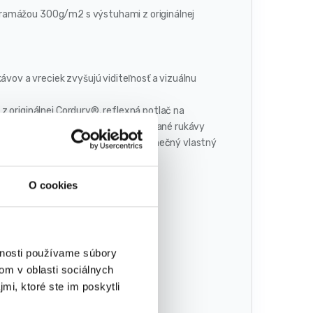
gramážou 300g/m2 s výstuhami z originálnej
ávov a vreciek zvyšujú viditeľnosť a vizuálnu
 originálnej Cordury®, reflexná potlač na
emy na rukávoch a vreckách, profilované rukávy
EO potlačou, vnútorná menovka, jedinečný vlastný
O cookies
vnosti používame súbory
om v oblasti sociálnych
mi, ktoré ste im poskytli