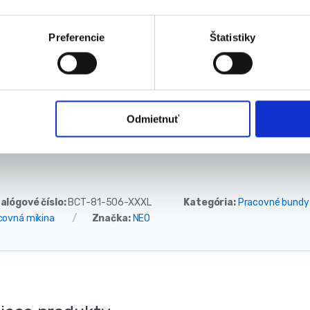
Veľkosť oblečenia: XXXL / 58
L1 Celková dĺžka: 80 cm
Preferencie
Štatistiky
L2 Dĺžka vonkajšieho rukávu: 74 cm
W1 Šírka hrudníka: 65 cm
W3 Spodná šírka: 62 cm
robca
: NEO TOOLS
Odmietnuť
alógové číslo:
BCT-81-506-XXXL
Kategória:
Pracovné bundy
covná mikina
Značka:
NEO