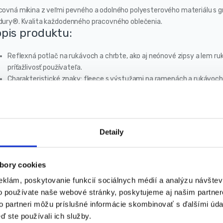
covná mikina z veľmi pevného a odolného polyesterového materiálu s 
dury®. Kvalita každodenného pracovného oblečenia.
pis produktu:
Reflexná potlač na rukávoch a chrbte, ako aj neónové zipsy a lem ruk
príťažlivosť používateľa.
Charakteristické znaky: fleece s výstužami na ramenách a rukávoch z
rukávoch a chrbte, v súlade s najnovšími trendmi, neónové zipsy a l
zvyšujúce komfort používania, 3 vrecká na zips, lemy s reflexnou N
dizajn.
astnosti produktu:
Detaily
Množstvo vreciek so zipsom: 3
bory cookies
Materiálové zloženie: 100% polyester
Gramáž: 300 g/m2
eklám, poskytovanie funkcií sociálnych médií a analýzu návšte
Dizajn v súlade s normou EN ISO 13688: 2013
o používate naše webové stránky, poskytujeme aj našim partner
to partneri môžu príslušné informácie skombinovať s ďalšími údaj
ozmery:
ď ste používali ich služby.