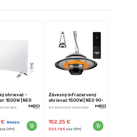
ký ohrievač –
Závesný infračervený
or 1500W | NEO
ohrievač 1500W | NEO 90-
034
 ohrievače
Infračervené ohrievače
0
€
152,25
€
199,50
€
bez DPH)
(
123,78
€
bez DPH)