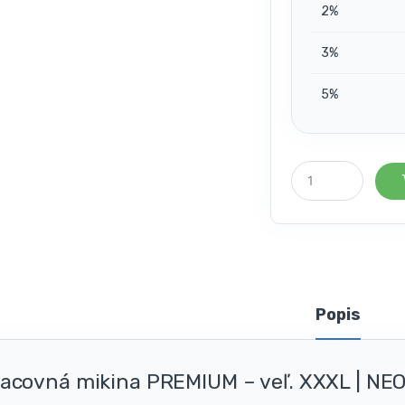
2%
3%
5%
P
o
č
e
t
k
u
s
o
Popis
v
acovná mikina PREMIUM – veľ. XXXL | NE