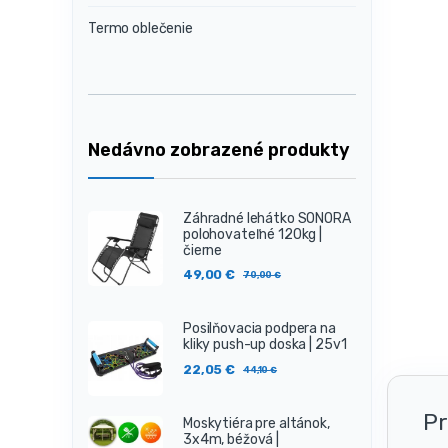
Termo oblečenie
Nedávno zobrazené produkty
Záhradné lehátko SONORA
polohovateľné 120kg |
čierne
49,00
€
70,00
€
Posilňovacia podpera na
kliky push-up doska | 25v1
22,05
€
44,10
€
Pr
Moskytiéra pre altánok,
3x4m, béžová |