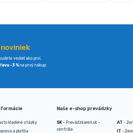
 noviniek
udete vedieť ako prví.
ľavu -3 %
na prvý nákup.
nformácie
Naše e-shop prevádzky
asto kladené otázky
SK
-
Prevádzkareň.sk -
AT
-
2en
centrála
oprava a platba
IT
-
2ene