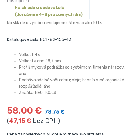
Dostupnosť:
Na sklade u dodávateľa
(doručenie 4-8 pracovných dni)
Na sklade u výrobcu evidujeme ešte viac ako 10 ks
Katalógové číslo:
BCT-82-155-43
Veľkosť: 43
Veľkosť v cm: 28,7 cm
Protišmyková podrážka so systémom tlmenia nárazov:
áno
Podošva odolná voči oderu; oleje; benzín a iné organické
rozpúšťadlá: áno
Značka: NEO TOOLS
58,00
€
78,75
€
(
47,15
€
bez DPH)
Cena za posledných 30 dní je rovnaká ako aktuálna