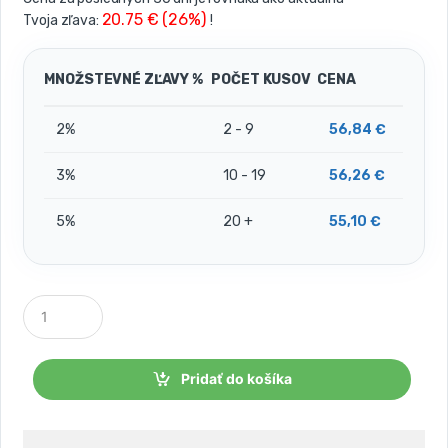
20.75 € (26%)
Tvoja zľava:
!
MNOŽSTEVNÉ ZĽAVY %
POČET KUSOV
CENA
2%
2 - 9
56,84
€
3%
10 - 19
56,26
€
5%
20 +
55,10
€
P
o
č
e
t
Pridať do košíka
k
u
s
o