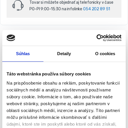
Tovar si môžete objednať aj telefonicky v čase
v
PO-PI 9:00-15:30 na infolinke
054 202 89 51
Popis
Súhlas
Detaily
O cookies
NEO pracovná obuv veľ. 43 | 82-155-43
Táto webstránka používa súbory cookies
Pracovná obuv 82-155 NEO triedy S1 SRC je základnou ochranou
Na prispôsobenie obsahu a reklám, poskytovanie funkcií
pri práci. Zvršok je vyrobený z priedušného materiálu
sociálnych médií a analýzu návštevnosti používame
potiahnutého plastovou sieťovinou. Protišmyková podrážka z EVA
súbory cookie. Informácie o tom, ako používate naše
peny pokrytá gumou poskytuje vysoký komfort a efektívne
webové stránky, poskytujeme aj našim partnerom v
tlmenie nárazov, zaručuje bezpečnosť a pohodlie. Plastom
oblasti sociálnych médií, inzercie a analýzy. Títo partneri
vystužená špička a zadná časť topánky a kompozitná špička
môžu príslušné informácie skombinovať s ďalšími
chránia pred mechanickým poškodením. Vďaka mäkkej úprave vo
údajmi, ktoré ste im poskytli alebo ktoré od vás získali,
vnútri topánky zostáva komfort práce na vysokej úrovni.