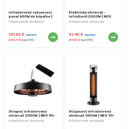
Infračervený vykurovací
Elektrický ohrievač –
panel 600W do kúpeľne |
infražiarič 2000W | NEO
NEO 90-103
90-030
Infračervené ohrievače
Infračervené ohrievače
131,25
€
51,45
€
183,75
€
143,85
€
(
106,71
€
bez DPH)
(
41,83
€
bez DPH)
Stropný infračervený
Stojanový infračervený
ohrievač 2000W | NEO 90-
ohrievač 1000W | NEO 90-
038
035
Infračervené ohrievače
Infračervené ohrievače