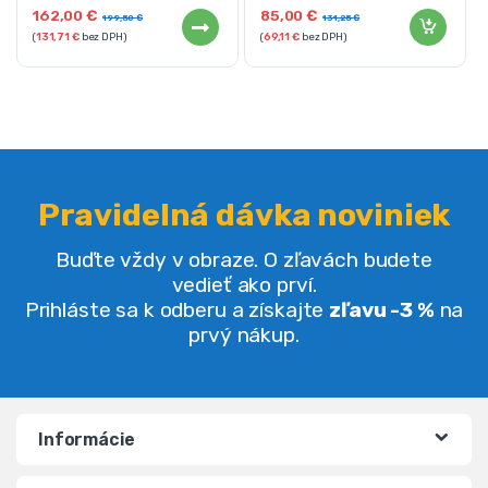
162,00
€
85,00
€
199,50
€
131,25
€
(
131,71
€
bez DPH)
(
69,11
€
bez DPH)
Pravidelná dávka noviniek
Buďte vždy v obraze. O zľavách budete
vedieť ako prví.
Prihláste sa k odberu a získajte
zľavu -3 %
na
prvý nákup.
Informácie