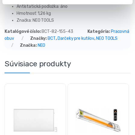
Antistatická podložka: áno
Hmotnosť: 1,26 kg
Značka: NEO TOOLS
Katalógové číslo:
BCT-82-155-43
Kategória:
Pracovná
obuv
Značky:
BCT
,
Darčeky pre kutilov
,
NEO TOOLS
Značka:
NEO
Súvisiace produkty