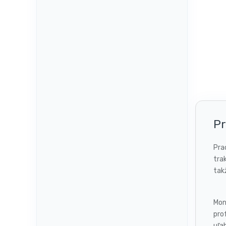
Pr
Pra
tra
tak
Mon
pro
uľa