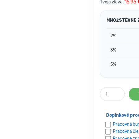
16.95
Tvoja zľava:
MNOŽSTEVNÉ 
2%
3%
5%
P
o
č
e
t
Doplnkové pro
k
u
Pracovná bunda
s
Pracovná člen
o
Pracovné trič