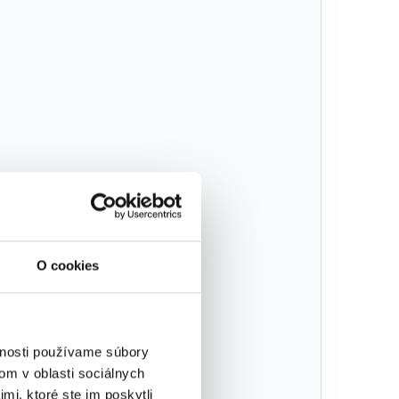
O cookies
vnosti používame súbory
om v oblasti sociálnych
mi, ktoré ste im poskytli