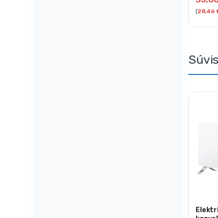
(
28,46
Súvi
Elektr