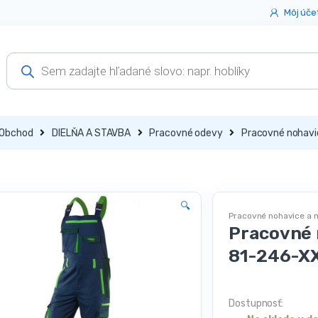
Môj úče
Products
search
Obchod
DIELŇA A STAVBA
Pracovné odevy
Pracovné nohavi
🔍
Pracovné nohavice a 
Pracovné 
81-246-X
Dostupnosť: