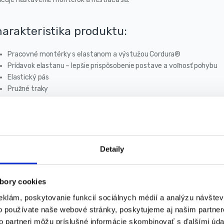
arakteristika produktu:
Pracovné montérky s elastanom a výstužou Cordura®
Prídavok elastanu – lepšie prispôsobenie postave a voľnosť pohybu
Elastický pás
Pružné traky
Profilované, vystužené na kolenách
Mäkké vsadky na kolenách
Veľké, priestranné vrecká
Menovka
Držiak na občiansky preukaz – možno schovať do vrecka
Detaily
Reflexné potlače na nohavičkách a na seme
CE certifikát pre zhodu s EN ISO 13688: 2013
bory cookies
ozmery:
eklám, poskytovanie funkcií sociálnych médií a analýzu návšte
o používate naše webové stránky, poskytujeme aj našim partner
Veľkosť oblečenia: XXL/56
to partneri môžu príslušné informácie skombinovať s ďalšími údaj
Vonkajšia dĺžka: 112 cm