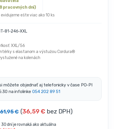
odávateľa
8 pracovných dni)
 evidujeme ešte viac ako 10 ks
T-81-246-XXL
ľkosť: XXL/56
térky s elastanom a výstužou Cordura®
 vystužené na kolenách
si môžete objednať aj telefonicky v čase PO-PI
5:30 na infolinke
054 202 89 51
(
36,59
€
bez DPH)
61,95
€
30 dní je rovnaká ako aktuálna