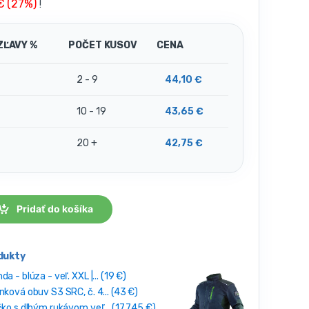
 € (27%)
!
ZĽAVY %
POČET KUSOV
CENA
2 - 9
44,10
€
10 - 19
43,65
€
20 +
42,75
€
Pridať do košíka
dukty
 - blúza - veľ. XXL |... (19 €)
ková obuv S3 SRC, č. 4... (43 €)
ko s dlhým rukávom veľ... (17.745 €)