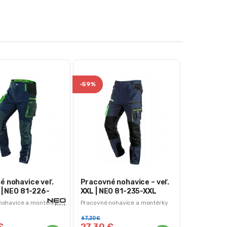
-
59%
é nohavice veľ.
Pracovné nohavice – veľ.
 | NEO 81-226-
XXL | NEO 81-235-XXL
nohavice a montérky
Pracovné nohavice a montérky
67,20
€
€
27,30
€