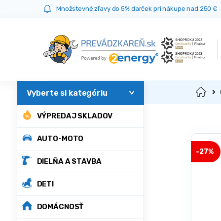
Prejsť
Prejsť
Množstevné zľavy do 5% darček pri nákupe nad 250 €
na
na
navigáciu
obsah
Domov
VÝPREDAJ SKLADOV
AUTO-MOTO
-
27%
DIELŇA A STAVBA
DETI
DOMÁCNOSŤ