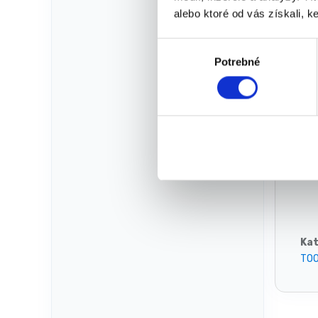
alebo ktoré od vás získali, ke
V
Ma
Potrebné
ý
b
e
r
s
ú
h
l
a
s
u
Kat
TO