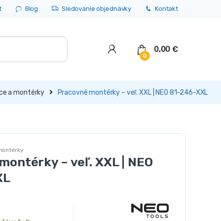
t
Blog
Sledovanie objednávky
Kontakt
0,00
€
0
ce a montérky
Pracovné montérky – veľ. XXL | NEO 81-246-XXL
montérky
montérky – veľ. XXL | NEO
XL