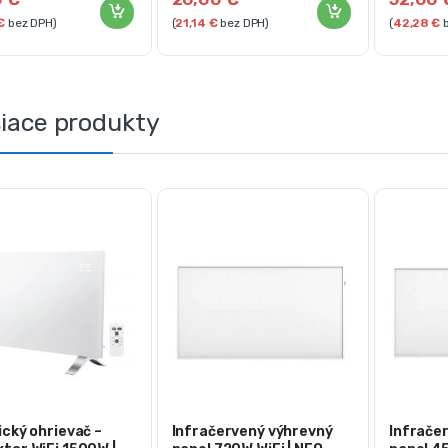
€
bez DPH)
(
21,14
€
bez DPH)
(
42,28
€
b
siace produkty
ický ohrievač –
Infračervený výhrevný
Infrače