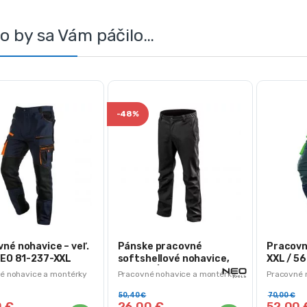
o by sa Vám páčilo…
-
48%
né nohavice – veľ.
Pánske pracovné
Pracovn
NEO 81-237-XXL
softshellové nohavice,
XXL / 56
veľ. XXL | NEO 81-566-
XXL
é nohavice a montérky
Pracovné nohavice a montérky
Pracovné 
XXL
50,40
€
70,00
€
0
€
26,00
€
52,00