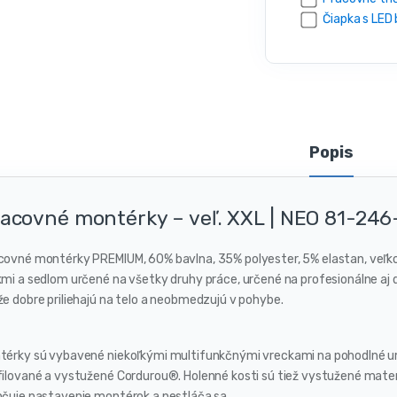
v
Čiapka s LED 
Popis
acovné montérky – veľ. XXL | NEO 81-24
covné montérky PREMIUM, 60% bavlna, 35% polyester, 5% elastan, veľko
kmi a sedlom určené na všetky druhy práce, určené na profesionálne aj 
že dobre priliehajú na telo a neobmedzujú v pohybe.
térky sú vybavené niekoľkými multifunkčnými vreckami na pohodlné um
filované a vystužené Cordurou®. Holenné kosti sú tiež vystužené mate
hčuje nastavenie montérok a nestláča sa.