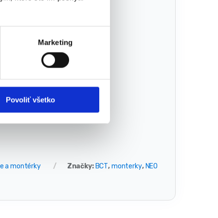
Marketing
g/m2
Povoliť všetko
e a montérky
Značky:
BCT
,
monterky
,
NEO