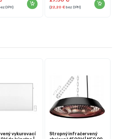
ez DPH)
(
22,20
€
bez DPH)
rvený vykurovací
Stropný infračervený