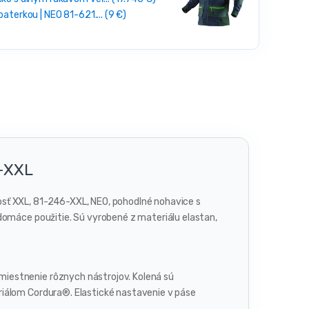
baterkou | NEO 81-621.... (9 €)
6-XXL
sť XXL, 81-246-XXL, NEO, pohodlné nohavice s
domáce použitie. Sú vyrobené z materiálu elastan,
iestnenie rôznych nástrojov. Kolená sú
riálom Cordura®. Elastické nastavenie v páse