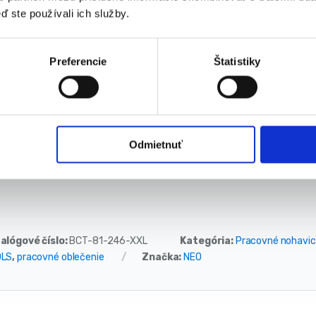
ď ste používali ich služby.
Vnútorná dĺžka: 81 cm
Šírka pásu: 50 cm
teriálové zloženie:
Preferencie
Štatistiky
Hlavná látka 62 % bavlna, 35 % polyester, 3 % elastan; gramáž 250 
Úplet 92% bavlna, 8% elastan, gramáž 360 g/m2
Výstuž Cordura®
Výrobca: NEO Tools
Odmietnuť
alógové číslo:
BCT-81-246-XXL
Kategória:
Pracovné nohavic
OLS
,
pracovné oblečenie
Značka:
NEO