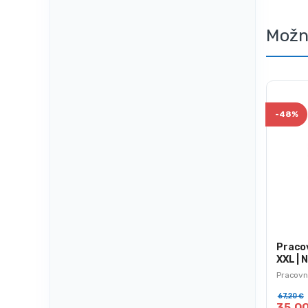
Možn
-
48%
Pracov
XXL | 
Pracovn
67,20
€
35,0