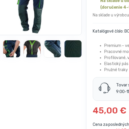
Na sklade u d
(doručenie 4-
Na sklade u výrobcu
Katalógové číslo:
BC
Premium – ve
Pracovné mon
Profilované,
Elastický pás
Pružné traky
Tovar 
9:00-1
45,00
€
Cena za posledných 