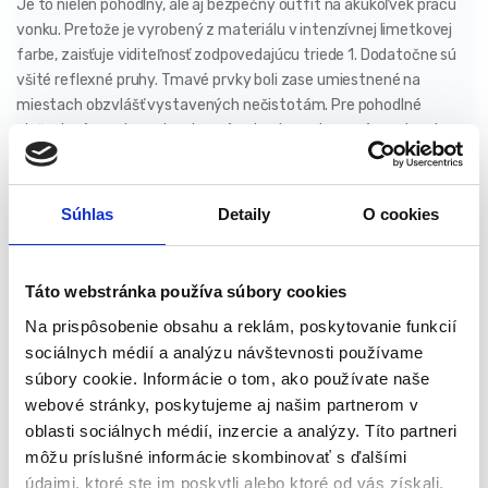
Je to nielen pohodlný, ale aj bezpečný outfit na akúkoľvek prácu
vonku. Pretože je vyrobený z materiálu v intenzívnej limetkovej
farbe, zaisťuje viditeľnosť zodpovedajúcu triede 1. Dodatočne sú
všité reflexné pruhy. Tmavé prvky boli zase umiestnené na
miestach obzvlášť vystavených nečistotám. Pre pohodlné
uloženie rôznych predmetov sú nohavice vybavené vreckami na
zadku a na boku navyše držiakom na náradie. Kolená sú
profilované pre pohodlie. Vďaka použitiu trojitých švov nohavíc sú
nohavice pevné a odolné voči poškodeniu.
Súhlas
Detaily
O cookies
Vlastnosti produktu:
Táto webstránka používa súbory cookies
Intenzívna viditeľnosť zodpovedajúca triede 1
Na prispôsobenie obsahu a reklám, poskytovanie funkcií
Našité reflexné pruhy
sociálnych médií a analýzu návštevnosti používame
Trojité švy na nohách (vonkajšie a vnútorné švy)
súbory cookie. Informácie o tom, ako používate naše
Predtvarované kolená
webové stránky, poskytujeme aj našim partnerom v
Držiak náradia
oblasti sociálnych médií, inzercie a analýzy. Títo partneri
Dve zadné vrecká a ďalšie vrecko na boku
môžu príslušné informácie skombinovať s ďalšími
Vnútorná menovka
údajmi, ktoré ste im poskytli alebo ktoré od vás získali,