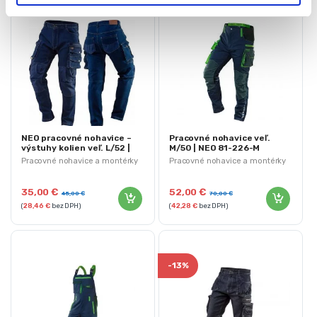
NEO pracovné nohavice –
Pracovné nohavice veľ.
výstuhy kolien veľ. L/52 |
M/50 | NEO 81-226-M
81-228-L
Pracovné nohavice a montérky
Pracovné nohavice a montérky
35,00
€
52,00
€
45,00
€
70,00
€
(
28,46
€
bez DPH)
(
42,28
€
bez DPH)
-
13%