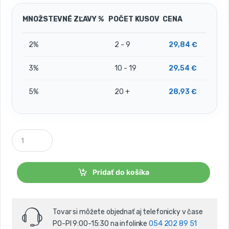
MNOŽSTEVNÉ ZĽAVY %
POČET KUSOV
CENA
2%
2 - 9
29,84
€
3%
10 - 19
29,54
€
5%
20 +
28,93
€
P
o
č
e
t
Pridať do košíka
k
u
s
o
Tovar si môžete objednať aj telefonicky v čase
v
PO-PI 9:00-15:30 na infolinke
054 202 89 51