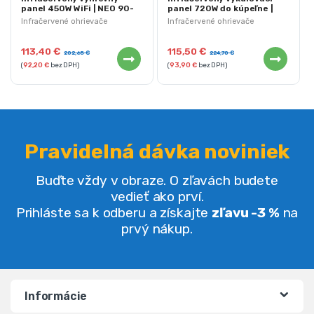
panel 450W WiFi | NEO 90-
panel 720W do kúpeľne |
105
NEO 90-104
Infračervené ohrievače
Infračervené ohrievače
113,40
€
115,50
€
202,65
€
224,70
€
(
92,20
€
bez DPH)
(
93,90
€
bez DPH)
Pravidelná dávka noviniek
Buďte vždy v obraze. O zľavách budete
vedieť ako prví.
Prihláste sa k odberu a získajte
zľavu -3 %
na
prvý nákup.
Informácie