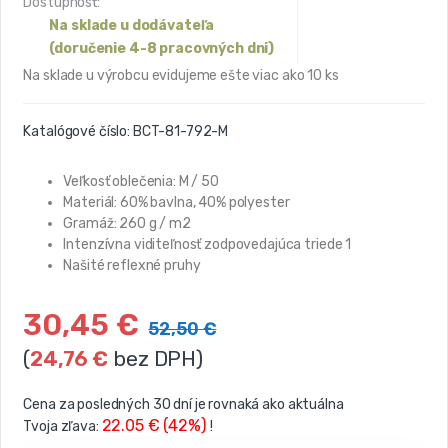
Dostupnosť:
Na sklade u dodávateľa
(doručenie 4-8 pracovných dni)
Na sklade u výrobcu evidujeme ešte viac ako 10 ks
Katalógové číslo:
BCT-81-792-M
Veľkosť oblečenia: M
/ 50
Materiál: 60% bavlna, 40% polyester
Gramáž: 260 g / m2
Intenzívna viditeľnosť zodpovedajúca triede 1
Našité reflexné pruhy
30,45
€
52,50
€
(
24,76
€
bez DPH)
Cena za posledných 30 dní je rovnaká ako aktuálna
22.05 € (42%)
Tvoja zľava:
!