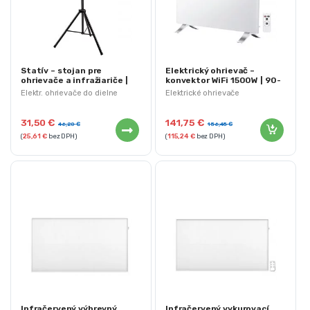
Statív – stojan pre
Elektrický ohrievač –
ohrievače a infražiariče |
konvektor WiFi 1500W | 90-
NEO 90-033
094
Elektr. ohrievače do dielne
Elektrické ohrievače
31,50
€
141,75
€
46,20
€
156,45
€
(
25,61
€
bez DPH)
(
115,24
€
bez DPH)
Infračervený výhrevný
Infračervený vykurovací