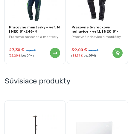
Pracovné montérky – veľ. M
Pracovné 5-vreckové
| NEO 81-246-M
nohavice – veľ.L | NEO 81-
229-L
Pracovné nohavice a montérky
Pracovné nohavice a montérky
27,30
€
39,00
€
50,40
€
45,00
€
(
22,20
€
bez DPH)
(
31,71
€
bez DPH)
Súvisiace produkty