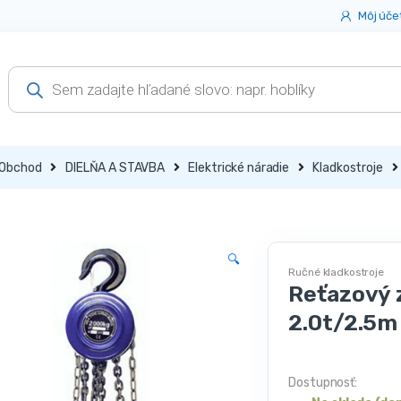
Môj úče
Products
search
Obchod
DIELŇA A STAVBA
Elektrické náradie
Kladkostroje
🔍
Ručné kladkostroje
Reťazový 
2.0t/2.5
Dostupnosť: