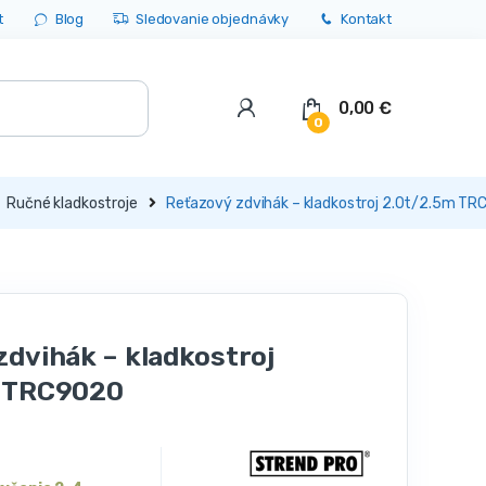
t
Blog
Sledovanie objednávky
Kontakt
0,00
€
0
Ručné kladkostroje
Reťazový zdvihák – kladkostroj 2.0t/2.5m T
zdvihák – kladkostroj
m TRC9020