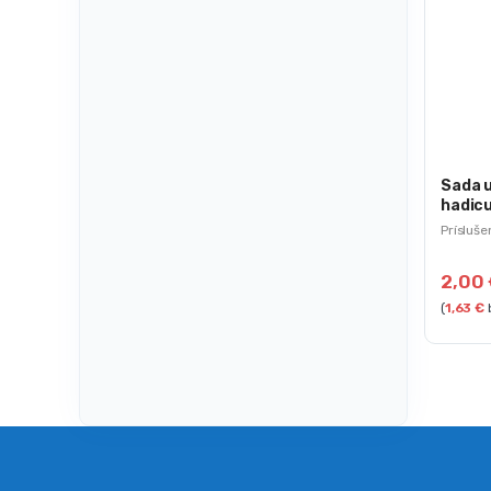
Sada u
hadicu
Prísluše
2,00
(
1,63
€