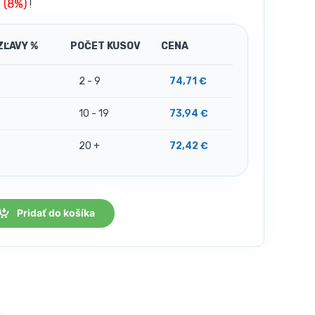
€ (8%)
!
ZĽAVY %
POČET KUSOV
CENA
2 - 9
74,71
€
10 - 19
73,94
€
20 +
72,42
€
Pridať do košíka