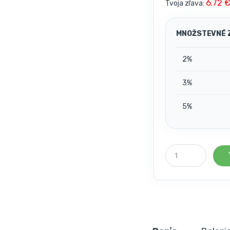
6.72 
Tvoja zľava:
MNOŽSTEVNÉ 
2%
3%
5%
P
o
č
e
t
k
u
s
o