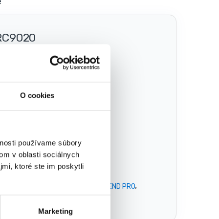
e
TRC9020
O cookies
vnosti používame súbory
om v oblasti sociálnych
mi, ktoré ste im poskytli
Značky:
Darčeky pre kutilov
,
STREND PRO
,
trend Pro
Marketing