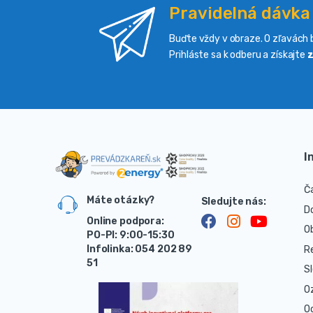
Pravidelná dávka
Buďte vždy v obraze. O zľavách b
Prihláste sa k odberu a získajte
z
I
Č
Máte otázky?
D
Online podpora:
O
PO-PI: 9:00-15:30
Infolinka: 054 202 89
R
51
S
O
O