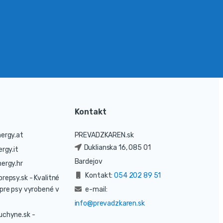
Kontakt
ergy.at
PREVADZKAREN.sk
Duklianska 16, 085 01
rgy.it
Bardejov
ergy.hr
Kontakt:
054 202 89 51
prepsy.sk
- Kvalitné
pre psy vyrobené v
e-mail:
info@prevadzkaren.sk
uchyne.sk
-