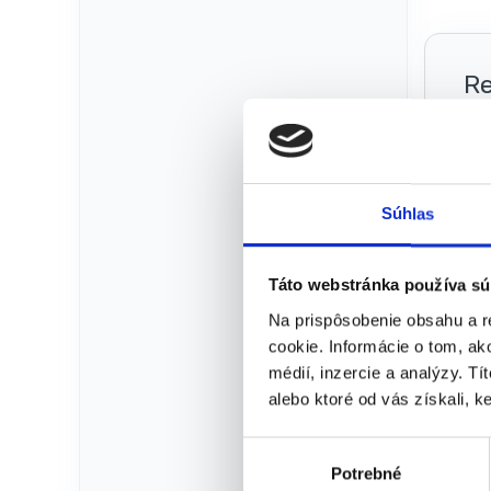
Re
Te
Súhlas
Táto webstránka používa sú
Na prispôsobenie obsahu a r
cookie. Informácie o tom, ak
médií, inzercie a analýzy. Tí
alebo ktoré od vás získali, ke
Kat
Výp
V
Potrebné
ý