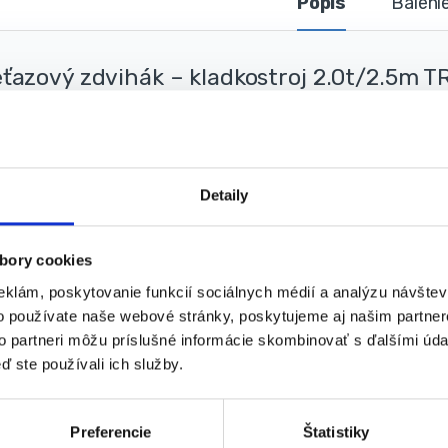
Popis
Baleni
v
ťazový zdvihák – kladkostroj 2.0t/2.5m 
chnické parametre:
Nosnosť: 2 t
Zdvih: 2.5 m
Detaily
Hmotnosť: 12.9 kg
Výrobca: STREND PRO
bory cookies
eklám, poskytovanie funkcií sociálnych médií a analýzu návšte
o používate naše webové stránky, poskytujeme aj našim partner
to partneri môžu príslušné informácie skombinovať s ďalšími údaj
ď ste používali ich služby.
alógové číslo:
S-112412
Kategória:
Ručné kladkostroje
redaj -- Dielňa
,
Zdviháky reťazové
,
Zľavy - výpredaj
Značka:
S
Preferencie
Štatistiky