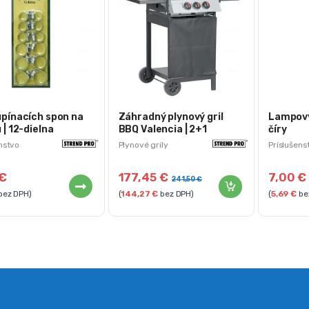
pínacích spon na
Záhradný plynový gril
Lampový 
 | 12-dielna
BBQ Valencia | 2+1
číry
horáky
nstvo
Plynové grily
Príslušens
€
177,45
€
7,00
€
241,50
€
bez DPH)
(
144,27
€
bez DPH)
(
5,69
€
be