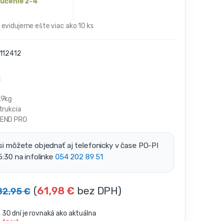
ručenie 2-4
 evidujeme ešte viac ako 10 ks
112412
t
.9kg
trukcia
REND PRO
si môžete objednať aj telefonicky v čase PO-PI
5:30 na infolinke
054 202 89 51
(
61,98
€
bez DPH)
82,95
€
30 dní je rovnaká ako aktuálna