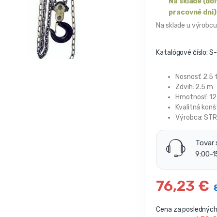
Na sklade (do
pracovné dni)
Na sklade u výrobcu
Katalógové číslo:
S-
Nosnosť: 2.5 
Zdvih: 2.5 m
Hmotnosť: 12
Kvalitná konš
Výrobca: ST
Tovar 
9:00-1
76,23
€
Cena za posledných 