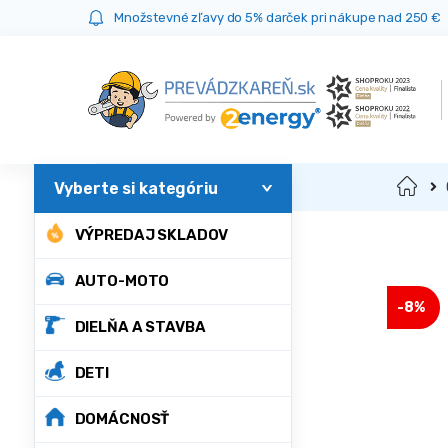
Prejsť
Prejsť
Množstevné zľavy do 5% darček pri nákupe nad 250 €
na
na
navigáciu
obsah
Domov
VÝPREDAJ SKLADOV
AUTO-MOTO
-
8%
DIELŇA A STAVBA
DETI
DOMÁCNOSŤ