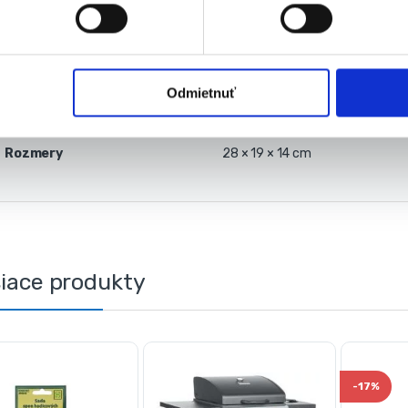
Popis
Baleni
Odmietnuť
Hmotnosť
12,16 kg
Rozmery
28 × 19 × 14 cm
siace produkty
-
17%