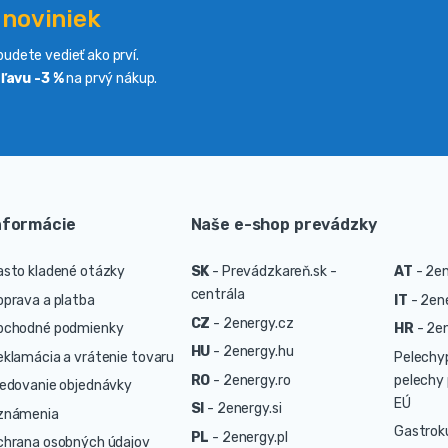
 noviniek
udete vedieť ako prví.
ľavu -3 %
na prvý nákup.
nformácie
Naše e-shop prevádzky
asto kladené otázky
SK
-
Prevádzkareň.sk -
AT
-
2en
centrála
oprava a platba
IT
-
2ene
CZ
-
2energy.cz
bchodné podmienky
HR
-
2en
HU
-
2energy.hu
eklamácia a vrátenie tovaru
Pelechy
RO
-
2energy.ro
pelechy 
ledovanie objednávky
EÚ
SI
-
2energy.si
známenia
Gastrok
PL
-
2energy.pl
chrana osobných údajov