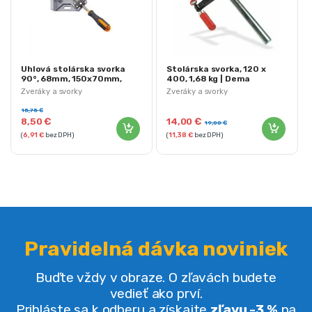
Uhlová stolárska svorka
Stolárska svorka, 120 x
90°, 68mm, 150x70mm,
400, 1,68 kg | Dema
KRAFT&DELE | KD1191
Zveráky a svorky
Zveráky a svorky
15,75
€
8,50
€
14,00
€
19,00
€
(
6,91
€
bez DPH)
(
11,38
€
bez DPH)
Pravidelná dávka noviniek
Buďte vždy v obraze. O zľavách budete
vedieť ako prví.
Prihláste sa k odberu a získajte
zľavu -3 %
na