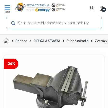
Prejsť
Prejsť
na
na
0
navigáciu
obsah
Products
search
Domov
Obchod
DIELŇA A STAVBA
Ručné náradie
Zveráky 
-
26%