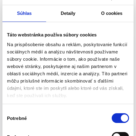
Súhlas
Detaily
O cookies
Popis
Táto webstránka používa súbory cookies
Rotačný zverák, 200 mm | GEKO
Na prispôsobenie obsahu a reklám, poskytovanie funkcií
sociálnych médií a analýzu návštevnosti používame
Rotačný zverák, 200 mm | GEKO je ieálnym nástrojom pre presné
súbory cookie. Informácie o tom, ako používate naše
uchytenie materiálu pri domácich aj hobby dielenských prácach.
webové stránky, poskytujeme aj našim partnerom v
Zverák je vyrobený z kvalitných materiálov. Oceľové čeľuste
oblasti sociálnych médií, inzercie a analýzy. Títo partneri
zveráka s protišmykovými krížovými zárezmi, dodatočne kalené.
môžu príslušné informácie skombinovať s ďalšími
Odolná a pevná konštrukcia umožňuje bezpečne zaistiť vami
údajmi, ktoré ste im poskytli alebo ktoré od vás získali,
vybraný predmet vo zveráku a zaručuje dlhú životnosť.
keď ste používali ich služby.
Vlastnosti produktu:
V
Potrebné
ý
Vyrobený z vysoko kvalitných materiálov
b
Oceľové protišmykové čeľuste s priečnymi rezmi
e