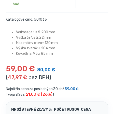
hod
Katalógové číslo:
G01033
Veľkosť čeľustí: 200 mm
Výška čeľustí: 22 mm
Maximálny otvor: 130 mm
Výška zveráku: 204 mm
Kovadlina: 95 x 85 mm
59,00
€
80,00
€
(
47,97
€
bez DPH)
Najnižšia cena za posledných 30 dní:
59,00
€
21.00 € (26%)
Tvoja zľava:
!
MNOŽSTEVNÉ ZĽAVY %
POČET KUSOV
CENA