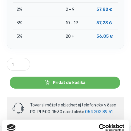
2%
2 - 9
57,82
€
3%
10 - 19
57,23
€
5%
20 +
56,05
€
P
o
č
e
t
Pridať do košíka
k
u
s
o
Tovar si môžete objednať aj telefonicky v čase
v
PO-PI 9:00-15:30 na infolinke
054 202 89 51