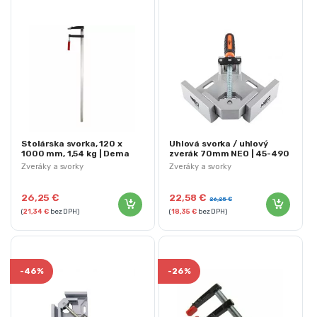
Stolárska svorka, 120 x
Uhlová svorka / uhlový
1000 mm, 1,54 kg | Dema
zverák 70mm NEO | 45-490
Zveráky a svorky
Zveráky a svorky
26,25
€
22,58
€
26,25
€
(
21,34
€
bez DPH)
(
18,35
€
bez DPH)
-
46%
-
26%