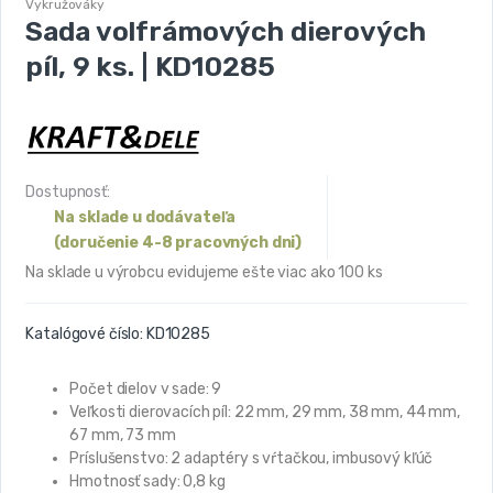
Vykružováky
Sada volfrámových dierových
píl, 9 ks. | KD10285
Dostupnosť:
Na sklade u dodávateľa
(doručenie 4-8 pracovných dni)
Na sklade u výrobcu evidujeme ešte viac ako 100 ks
Katalógové číslo:
KD10285
Počet dielov v sade: 9
Veľkosti dierovacích píl: 22 mm, 29 mm, 38 mm, 44 mm,
67 mm, 73 mm
Príslušenstvo: 2 adaptéry s vŕtačkou, imbusový kľúč
Hmotnosť sady: 0,8 kg