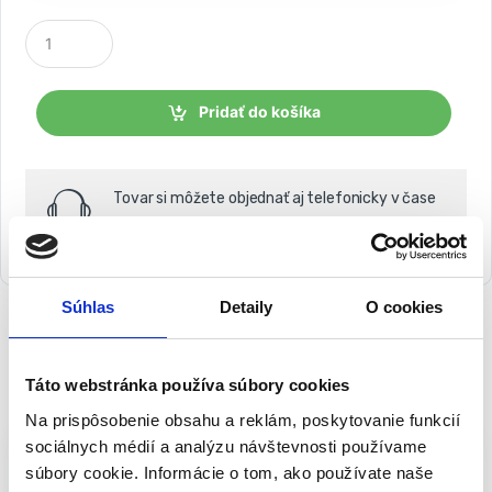
P
o
č
e
t
Pridať do košíka
k
u
s
o
Tovar si môžete objednať aj telefonicky v čase
v
PO-PI 9:00-15:30 na infolinke
054 202 89 51
Súhlas
Detaily
O cookies
Táto webstránka používa súbory cookies
Popis
Balenie
Na prispôsobenie obsahu a reklám, poskytovanie funkcií
Sada volfrámových dierových píl, 9 ks.
sociálnych médií a analýzu návštevnosti používame
| KD10285
súbory cookie. Informácie o tom, ako používate naše