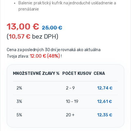
Balenie: praktický kufrík na jednoduché uskladnenie a
prenášanie
13,00
€
25,00
€
(
10,57
€
bez DPH)
Cena za posledných 30 dní je rovnaká ako aktuálna
12.00 € (48%)
Tvoja zľava:
!
MNOŽSTEVNÉ ZĽAVY %
POČET KUSOV
CENA
2%
2 - 9
12,74
€
3%
10 - 19
12,61
€
5%
20 +
12,35
€