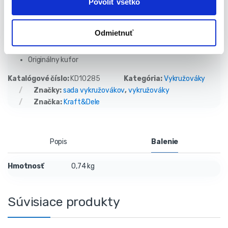
Obsah balenia:
Povoliť všetko
Dierovacie píly KD10285
Odmietnuť
2x adaptér s vŕtačkou
Imbusový kľúč
Originálny kufor
Katalógové číslo:
KD10285
Kategória:
Vykružováky
Značky:
sada vykružovákov
,
vykružováky
Značka:
Kraft&Dele
Popis
Balenie
Hmotnosť
0,74 kg
Súvisiace produkty