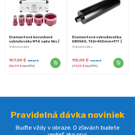
Diamantové korunkové
Diamantová vykružovačka
vykružováky M14 sada 5ks |
58G540, 132×450mm×11T |
DCB11S5
GRAPHITE
Vykružováky
Vykružováky
107,00
€
115,00
€
145,00
€
160,00
€
(
86,99
€
bez DPH)
(
93,50
€
bez DPH)
Pravidelná dávka noviniek
Buďte vždy v obraze. O zľavách budete
vedieť ako prví.