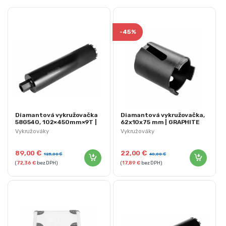
-
45%
Diamantová vykružovačka
Diamantová vykružovačka,
58G540, 102×450mm×9T |
62x10x75 mm | GRAPHITE
GRAPHITE
Vykružováky
Vykružováky
89,00
€
22,00
€
125,00
€
40,00
€
(
72,36
€
bez DPH)
(
17,89
€
bez DPH)