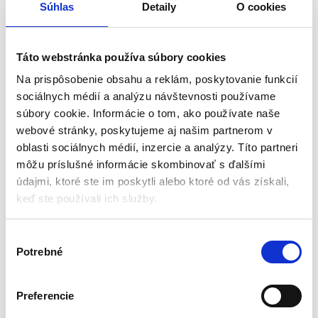
Súhlas
Detaily
O cookies
Vlastnosti produktu:
Táto webstránka používa súbory cookies
Moderný dizajn
Kompaktný dizajn
Na prispôsobenie obsahu a reklám, poskytovanie funkcií
Ľahký a pohodlný
sociálnych médií a analýzu návštevnosti používame
Ideálny pre domácnosť
súbory cookie. Informácie o tom, ako používate naše
Špecifikácia produktu:
webové stránky, poskytujeme aj našim partnerom v
oblasti sociálnych médií, inzercie a analýzy. Títo partneri
môžu príslušné informácie skombinovať s ďalšími
Materiál: oceľ + plast
údajmi, ktoré ste im poskytli alebo ktoré od vás získali,
Nosnosť: 150 kg
keď ste používali ich služby.
Pracovná výška: 2,70 m
Maximálna výška: 116 cm
Hĺbka schodov: 200 mm
V
Rozmery platformy: 30 x 20 cm
Potrebné
ý
Výška po platformu: 70 cm
b
Hmotnosť: 4,7 kg
e
Preferencie
Farba: biela
r
Výrobca: HIGHER