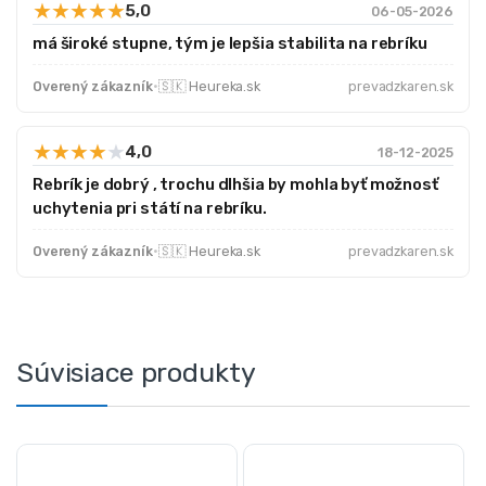
★
★
★
★
★
5,0
06-05-2026
má široké stupne, tým je lepšia stabilita na rebríku
Overený zákazník
·
🇸🇰 Heureka.sk
prevadzkaren.sk
★
★
★
★
★
4,0
18-12-2025
Rebrík je dobrý , trochu dlhšia by mohla byť možnosť
uchytenia pri státí na rebríku.
Overený zákazník
·
🇸🇰 Heureka.sk
prevadzkaren.sk
Súvisiace produkty