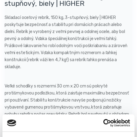
stupňový, biely | HIGHER
Skladací oceľový rebrík, 150 kg, 3-stupňový, biely | HIGHER
poskytuje bezpečnosť a stabilitu pri domácich prácach alebo
dielni. Rebrík je vyrobený z veľmi pevnej a odolnej ocele, aby bol
pevný a odolný. Vďaka špeciálnej konštrukcii je veľmi ľahký.
Práškové lakovanie ho robí odolným voči poškriabaniu a zároveň
veľmi estetickým. Vďaka kompaktným rozmerom a ľahkej
konštrukcii (rebrík váži len 4,7 kg!) sa rebrík ľahko prenáša a
skladuje.
Veľké schodíky s rozmermi 30 cm x 20 cm sú pokryté
protišmykovou podložkou, ktorá zaisťuje maximálnu bezpečnosť
pri používaní. Stabilitu konštrukcie navyše podporujú nožičky
vybavené gumenou protišmykovou vrstvou, ktorá zabraňuje
pohybu rebríka počas prevádzky. Rebrík bol navrhnutý s ohľadom
na funkčnosť – zložené rozmery sú len 46,5 cm x 4 cm x 116 cm,
čo umožňuje jednoduché skladovanie.