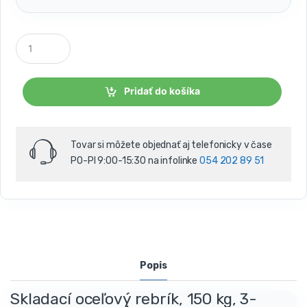
P
o
č
e
t
Pridať do košíka
k
u
s
o
Tovar si môžete objednať aj telefonicky v čase
v
PO-PI 9:00-15:30 na infolinke
054 202 89 51
Popis
Skladací oceľový rebrík, 150 kg, 3-