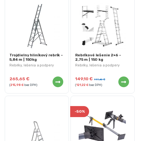
Trojdielny hliníkový rebrík –
Rebríkové lešenie 2×6 –
5,84 m | 150kg
2,75 m | 150 kg
Rebríky, lešenia a podpery
Rebríky, lešenia a podpery
265,65
€
149,10
€
197,40
€
(
215,98
€
bez DPH)
(
121,22
€
bez DPH)
-
50%