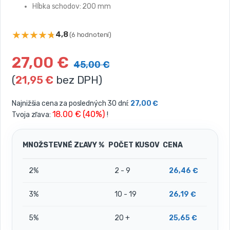
Hĺbka schodov: 200 mm
★
★
★
★
★
4,8
(6 hodnotení)
27,00
€
45,00
€
(
21,95
€
bez DPH)
Najnižšia cena za posledných 30 dní:
27,00
€
18.00 € (40%)
Tvoja zľava:
!
MNOŽSTEVNÉ ZĽAVY %
POČET KUSOV
CENA
2%
2 - 9
26,46
€
3%
10 - 19
26,19
€
5%
20 +
25,65
€