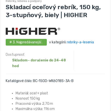
Rebríky, lešenia a podpery
Skladací oceľový rebrík, 150 kg,
3-stupňový, biely | HIGHER
# 3. Najpredávanejší .
v kategórii:
rebriky-a-lesenia
Dostupnosť:
Skladom - doručenie do 24-48
hod
Katalógové číslo:
BC-15GD-WK6018S-3A-B
Materiál: oceľ + plast
Nosnosť: 150 kg
Pracovná výška: 2,70 m
Maximálna výška: 116 cm