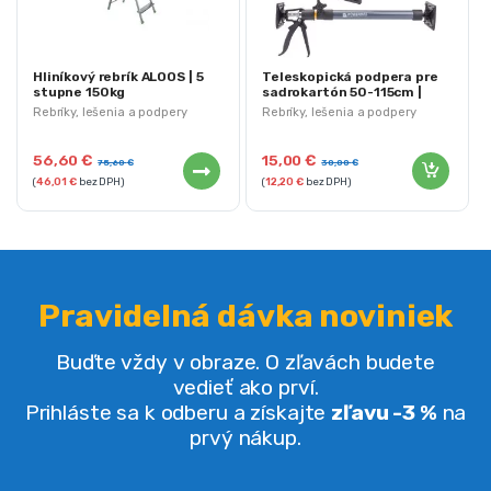
Hliníkový rebrík ALOOS | 5
Teleskopická podpera pre
stupne 150kg
sadrokartón 50-115cm |
PM-PT-50115T
Rebríky, lešenia a podpery
Rebríky, lešenia a podpery
56,60
€
15,00
€
75,60
€
30,00
€
(
46,01
€
bez DPH)
(
12,20
€
bez DPH)
Pravidelná dávka noviniek
Buďte vždy v obraze. O zľavách budete
vedieť ako prví.
Prihláste sa k odberu a získajte
zľavu -3 %
na
prvý nákup.