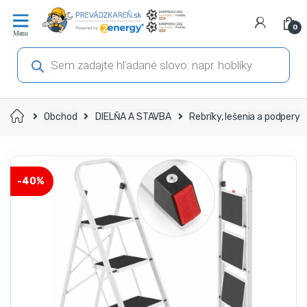
Prejsť
Prejsť
na
na
0
navigáciu
obsah
Products
search
Domov
Obchod
DIELŇA A STAVBA
Rebríky, lešenia a podpery
-
40%