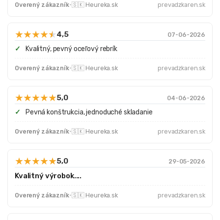
Overený zákazník
·
🇸🇰 Heureka.sk
prevadzkaren.sk
★
★
★
★
★
4,5
07-06-2026
Kvalitný, pevný oceľový rebrík
Overený zákazník
·
🇸🇰 Heureka.sk
prevadzkaren.sk
★
★
★
★
★
5,0
04-06-2026
Pevná konštrukcia, jednoduché skladanie
Overený zákazník
·
🇸🇰 Heureka.sk
prevadzkaren.sk
★
★
★
★
★
5,0
29-05-2026
Kvalitný výrobok....
Overený zákazník
·
🇸🇰 Heureka.sk
prevadzkaren.sk