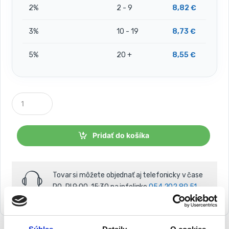
2%
2 - 9
8,82
€
3%
10 - 19
8,73
€
5%
20 +
8,55
€
P
o
č
e
t
Pridať do košíka
k
u
s
o
Tovar si môžete objednať aj telefonicky v čase
v
PO-PI 9:00-15:30 na infolinke
054 202 89 51