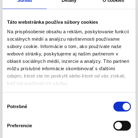
Súhlas
Detaily
O cookies
Popis
Balenie
Táto webstránka používa súbory cookies
Na prispôsobenie obsahu a reklám, poskytovanie funkcií
Škrabka na auto s metličkou – 75 cm |
sociálnych médií a analýzu návštevnosti používame
GECO ARCTIC
súbory cookie. Informácie o tom, ako používate naše
webové stránky, poskytujeme aj našim partnerom v
Plastová škrabka s metličkou má dĺžku 75 cm. Rukoväť je obalená
oblasti sociálnych médií, inzercie a analýzy. Títo partneri
penou. Vhodná na škrabanie námrazy a ometanie snehu zo skla na
môžu príslušné informácie skombinovať s ďalšími
aute.
údajmi, ktoré ste im poskytli alebo ktoré od vás získali,
keď ste používali ich služby.
Parametre:
V
Dĺžka: 75 cm
Potrebné
ý
Hmotnosť: 0,41 kg
b
Farba: červeno-čierna
e
Preferencie
r
Výrobca:
Strend Pro
s