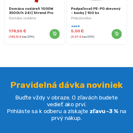
Domáca vodáreň 1000W
Podpaľovač PE-PO drevený
3500l/h 24l | Strend Pro
– kocky | 100 ks
Garden
Domáce vodárne
Príslušenstvo
6,83
€
178,50
€
5,00
€
(
145,12
€
bez DPH)
(
4,07
€
bez DPH)
Pravidelná dávka noviniek
Buďte vždy v obraze. O zľavách budete
vedieť ako prví.
Prihláste sa k odberu a získajte
zľavu -3 %
na
prvý nákup.