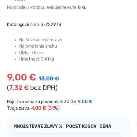
Na sklade u výrobcu evidujeme ešte:
8 ks
Katalógové číslo:
S-222978
Na škrabanie námrazy
Na ometanie snehu
Dĺžka: 75 cm
Hmotnosť: 0,41 kg
9,00
€
13,00
€
(
7,32
€
bez DPH)
Najnižšia cena za posledných 30 dní:
9,00
€
4.00 € (31%)
Tvoja zľava:
!
MNOŽSTEVNÉ ZĽAVY %
POČET KUSOV
CENA