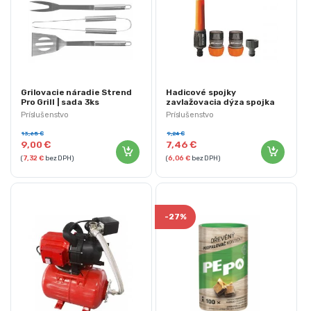
Grilovacie náradie Strend
Hadicové spojky
Pro Grill | sada 3ks
zavlažovacia dýza spojka
adaptér | 4ks
Príslušenstvo
Príslušenstvo
13,65
€
9,24
€
9,00
€
7,46
€
(
7,32
€
bez DPH)
(
6,06
€
bez DPH)
-
27%