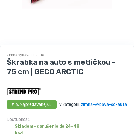
Zimná výbava do auta
Škrabka na auto s metličkou –
75 cm | GECO ARCTIC
# 3. Najpredávanejší .
v kategórii:
zimna-vybava-do-auta
Dostupnosť:
Skladom - doručenie do 24-48
hod .