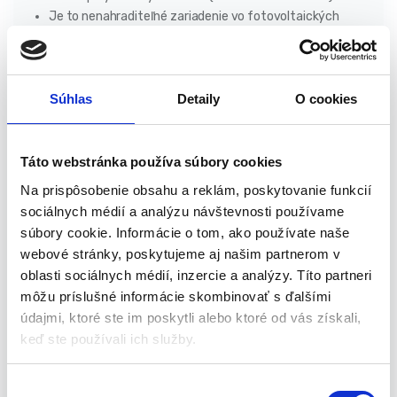
Je to nenahraditeľné zariadenie vo fotovoltaických
systémoch, ktoré chráni batériu pred prebitím a úplným
vybitím.
Tento regulátor napätia je kompatibilný iba so solárnymi
panelmi. Neodporúča sa pripájať ho k iným zdrojom
Súhlas
Detaily
O cookies
napájania.
Odporúča sa na použitie s panelmi značky NEO (napr. ref. č.
90-143, 90-144).
Táto webstránka používa súbory cookies
Na prispôsobenie obsahu a reklám, poskytovanie funkcií
Vlastnosti:
sociálnych médií a analýzu návštevnosti používame
súbory cookie. Informácie o tom, ako používate naše
má vstavaný ovládač, ktorý umožňuje pohodlné nastavenie
webové stránky, poskytujeme aj našim partnerom v
parametrov,
oblasti sociálnych médií, inzercie a analýzy. Títo partneri
vyznačuje sa 3-stupňovou reguláciou PWM nabíjania,
môžu príslušné informácie skombinovať s ďalšími
vybavené ochranou proti skratu, ochranou proti nesprávnej
údajmi, ktoré ste im poskytli alebo ktoré od vás získali,
polarite a proti preťaženiu,
keď ste používali ich služby.
dvojitá ochrana proti spätnému prúdu MOSFET,
má funkciu pre prácu s lítiovou batériou a olovenou
V
batériou (v rozhraní batérie podržte na 3 sekundy tlačidlo