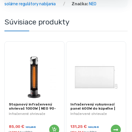
solárne regulátory nabíjania
Značka:
NEO
Súvisiace produkty
Stojanový infračervený
Infračervený vykurovací
ohrievač 1000W | NEO 90-
panel 600W do kúpeľne |
035
NEO 90-103
Infračervené ohrievače
Infračervené ohrievače
85,00
€
131,25
€
131,25
€
183,75
€