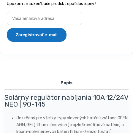
Upozorniť ma, keď bude produkt opäť dostupný !
Popis
Solárny regulátor nabíjania 10A 12/24V
NEO | 90-145
Je určený pre všetky typy olovených batérií (vrátane OPEN,
AGM, GEL), lítium-iónových (trojzložkové lítiové batérie) a
lítium-polymérových batérií (lítium-železo fosfát).