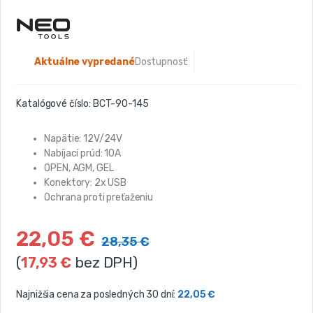
Aktuálne vypredané
Dostupnosť:
Katalógové číslo:
BCT-90-145
Napätie: 12V/24V
Nabíjací prúd: 10A
OPEN, AGM, GEL
Konektory: 2x USB
Ochrana proti preťaženiu
22,05
€
28,35
€
(
17,93
€
bez DPH)
Najnižšia cena za posledných 30 dní:
22,05
€