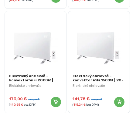
(
69,11
€
bez DPH)
(
106,71
€
bez DPH)
Elektrický ohrievač –
Elektrický ohrievač –
konvektor WiFi 2000W |
konvektor WiFi 1500W | 90-
NEO 90-095
094
Elektrické ohrievače
Elektrické ohrievače
173,00
€
141,75
€
198,00
€
156,45
€
(
140,65
€
bez DPH)
(
115,24
€
bez DPH)