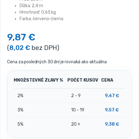
Dĺžka: 2,4 m
Hmotnosť: 0,65 kg
Farba: červeno-čierna
9,87
€
(
8,02
€
bez DPH)
Cena za posledných 30 dní je rovnaká ako aktuálna
MNOŽSTEVNÉ ZĽAVY %
POČET KUSOV
CENA
2%
2 - 9
9,67
€
3%
10 - 19
9,57
€
5%
20 +
9,38
€