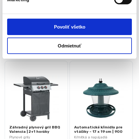
a
Hmotnosť
0,65 kg
s
u
Rozmery
21,5 × 21,5 × 4,5 cm
Povoliť všetko
Súvisiace produkty
Odmietnuť
Záhradný plynový gril BBQ
Automatické kŕmidlo pre
Valencia | 2+1 horáky
vtáčiky – 17 x 19 cm | 900
ml
Plynové grily
Kŕmitká a napájadlá