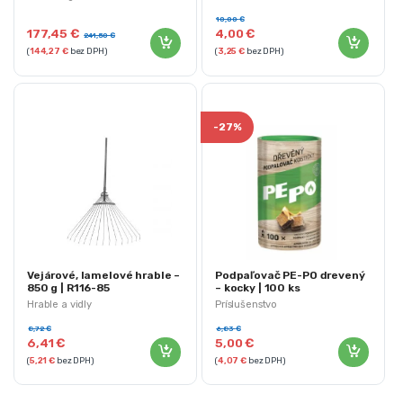
10,00
€
177,45
€
4,00
€
241,50
€
(
144,27
€
bez DPH)
(
3,25
€
bez DPH)
-
27%
Vejárové, lamelové hrable –
Podpaľovač PE-PO drevený
850 g | R116-85
– kocky | 100 ks
Hrable a vidly
Príslušenstvo
8,72
€
6,83
€
6,41
€
5,00
€
(
5,21
€
bez DPH)
(
4,07
€
bez DPH)