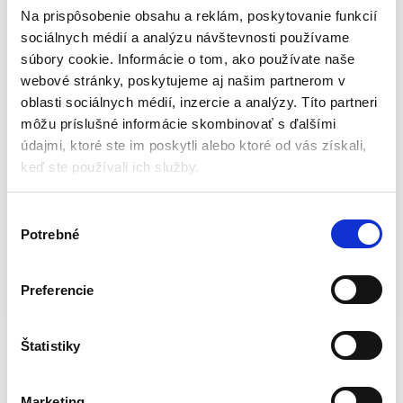
Štartovací kábel CA1201 Vám poslúži v každej kritickej situácii.
Na prispôsobenie obsahu a reklám, poskytovanie funkcií
Vďaka dĺžke 2,4 m sa nemusíte obávať o vzdialenosti. Káble
sociálnych médií a analýzu návštevnosti používame
dokážu preniesť prúd 200 A, čo zaručí správne a efektívne
súbory cookie. Informácie o tom, ako používate naše
naštartovanie Vášho vozidla. Je veľmi cenovo výhodný a
webové stránky, poskytujeme aj našim partnerom v
užitočný, zadovážte si ho čo najskôr.
oblasti sociálnych médií, inzercie a analýzy. Títo partneri
môžu príslušné informácie skombinovať s ďalšími
Technické parametre:
údajmi, ktoré ste im poskytli alebo ktoré od vás získali,
keď ste používali ich služby.
Prúd: 200 A
Dĺžka: 2,4 m
V
Hmotnosť: 0,65 kg
Potrebné
ý
Farba: červeno-čierna
b
e
Katalógové číslo:
S-116031
Kategória:
Štartovacie
Preferencie
r
káble
Značka:
STREND PRO
s
ú
Štatistiky
h
Popis
Balenie
l
Marketing