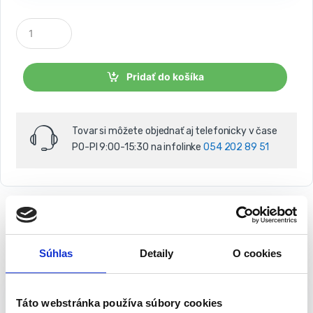
P
o
č
e
t
Pridať do košíka
k
u
s
o
Tovar si môžete objednať aj telefonicky v čase
v
PO-PI 9:00-15:30 na infolinke
054 202 89 51
Súhlas
Detaily
O cookies
Popis
Balenie
Štartovacie káble 2,4 m | CA1201 200A
Táto webstránka používa súbory cookies