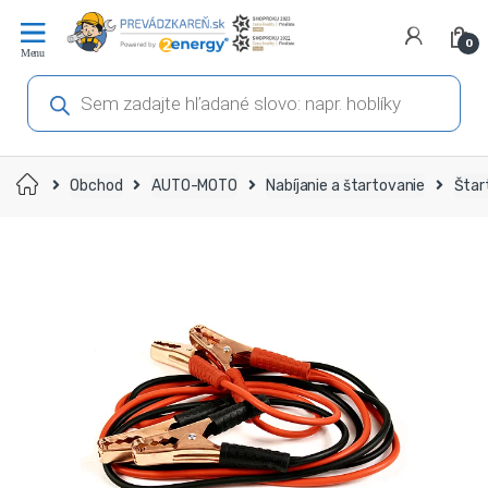
Prejsť
Prejsť
na
na
0
navigáciu
obsah
Products
search
Domov
Obchod
AUTO-MOTO
Nabíjanie a štartovanie
Štar