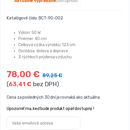
Aktuálne vypredané
Dostupnosť:
Katalógové číslo:
BCT-90-002
Výkon: 50 W
Priemer: 40 cm
Celková výška výrobku: 123 cm
Oscilácia: doľava a doprava
3 rýchlosti prúdenia vzduchu
78,00
€
89,25
€
(
63,41
€
bez DPH)
Cena za posledných 30 dní je rovnaká ako aktuálna
Upozorniť ma, keď bude produkt opäť dostupný !