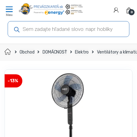
Prejsť
Prejsť
na
na
0
navigáciu
obsah
Products
search
Domov
Obchod
DOMÁCNOSŤ
Elektro
Ventilátory a klimati
-
13%