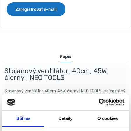
Popis
Stojanový ventilátor, 40cm, 45W,
čierny | NEO TOOLS
Stojanový ventilátor, 40cm, 45W, čierny | NEO TOOLS je elegantný
ventilátor na zabezpečenie príjemného chladu a cirkulácie
vzduchu v každej miestnosti. Je určený na domáce alebo
kancelárske použitie. Jednoduchý, ale zároveň pevne vyrobený.
Kvalita potvrdená certifikátmi CE a ROHS. Ventilátor na mnoho
Súhlas
Detaily
O cookies
sezón. Pohodlie pri používaní zabezpečuje diaľkové ovládanie. Je