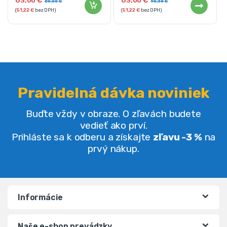
63,00
€
63,00
€
80,00
€
90,30
€
(
51,22
€
bez DPH)
(
51,22
€
bez DPH)
Pravidelná dávka noviniek
Buďte vždy v obraze. O zľavách budete
vedieť ako prví.
Prihláste sa k odberu a získajte
zľavu -3 %
na
prvý nákup.
Informácie
Naše e-shop prevádzky