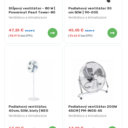
Stĺpový ventilátor – 80 W |
Podlahový ventilátor 30
Powermat Pearl Tower-80
cm 50W | 90-005
Ventilátory a klimatizácie
Ventilátory a klimatizácie
47,25
€
45,05
€
80,85
€
52,50
€
(
38,41
€
bez DPH)
(
36,62
€
bez DPH)
Podlahový ventilátor,
Podlahový ventilátor 200W
40cm, 50W, biely | NEO
45CM | PM-INOX-45
TOOLS
Ventilátory a klimatizácie
Ventilátory a klimatizácie