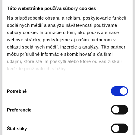
vybavený funkciou ventilácie v 3 rýchlostiach (normálna, spánok,
príroda) a osciláciou vľavo-vpravo. Funkcia časovača na
Táto webstránka používa súbory cookies
nastavenie doby prevádzky ventilátora v rozmedzí od 0,5 do 7,5
Na prispôsobenie obsahu a reklám, poskytovanie funkcií
h.
sociálnych médií a analýzu návštevnosti používame
súbory cookie. Informácie o tom, ako používate naše
Špecifikácia produktu:
webové stránky, poskytujeme aj našim partnerom v
oblasti sociálnych médií, inzercie a analýzy. Títo partneri
môžu príslušné informácie skombinovať s ďalšími
Výkon: 50 W
Priemer: 40 cm
údajmi, ktoré ste im poskytli alebo ktoré od vás získali,
Celková výška výrobku: 123 cm
keď ste používali ich služby.
Oscilácia: doľava a doprava
3 rýchlosti prúdenia vzduchu
V
Časovač: 0,5 – 7,5 h
Potrebné
ý
Nastavenie výšky: áno
b
Maximálny prietok ventilátora: 60.88 m3/min
e
Maximálna rýchlosť vzduchu: 2.73 m/s
Preferencie
r
Diaľkový Ovládač: áno
s
Materiál výroby krídla: ABS plast
ú
Štatistiky
Materiál výroby motora: meď