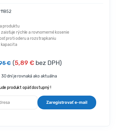
11852
ta produktu
 zaisťuje rýchle a rovnomerné kosenie
sť proti oderu a rozstrapkaniu
 kapacita
(
5,89
€
bez DPH)
,95
€
30 dní je rovnaká ako aktuálna
ude produkt opäť dostupný !