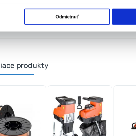
Popis
Baleni
Odmietnuť
Hmotnosť
0,77 kg
siace produkty