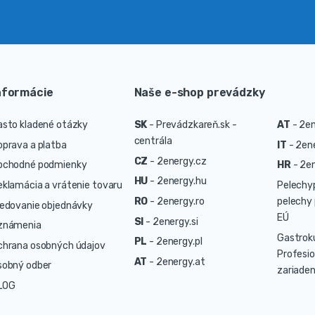
nformácie
Naše e-shop prevádzky
asto kladené otázky
SK
-
Prevádzkareň.sk -
AT
-
2en
centrála
oprava a platba
IT
-
2ene
CZ
-
2energy.cz
bchodné podmienky
HR
-
2en
HU
-
2energy.hu
eklamácia a vrátenie tovaru
Pelechy
RO
-
2energy.ro
pelechy 
ledovanie objednávky
EÚ
SI
-
2energy.si
známenia
Gastrok
PL
-
2energy.pl
chrana osobných údajov
Profesio
AT
-
2energy.at
sobný odber
zariaden
LOG