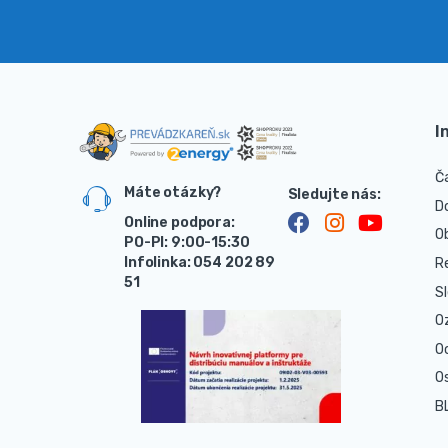
I
Č
Máte otázky?
D
Online podpora:
O
PO-PI: 9:00-15:30
Infolinka: 054 202 89
R
51
S
O
O
O
B