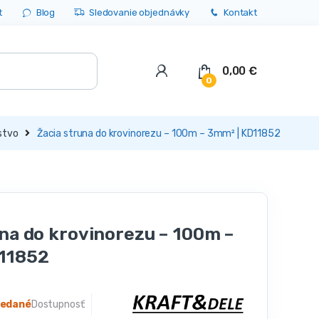
t
Blog
Sledovanie objednávky
Kontakt
0,00
€
0
stvo
Žacia struna do krovinorezu – 100m – 3mm² | KD11852
una do krovinorezu – 100m –
11852
redané
Dostupnosť: