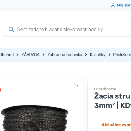
Môj úče
Products
search
Obchod
ZÁHRADA
Záhradná technika
Kosačky
Príslušen
🔍
Príslušenstvo
Žacia str
3mm² | KD
Aktuálne vyp