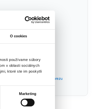
O cookies
vnosti používame súbory
om v oblasti sociálnych
mi, ktoré ste im poskytli
čky:
KRAFT&DELE
,
struna do krovinorezu
Marketing