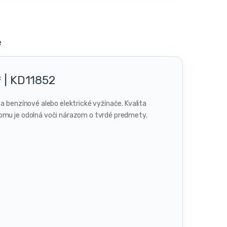
e
 | KD11852
a benzínové alebo elektrické vyžínače. Kvalita
čomu je odolná voči nárazom o tvrdé predmety.