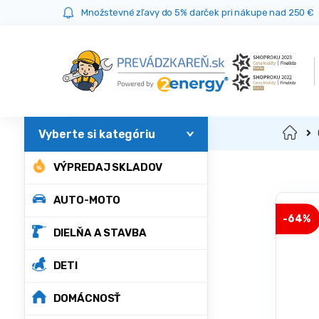
Prejsť
Prejsť
Množstevné zľavy do 5% darček pri nákupe nad 250 €
na
na
navigáciu
obsah
Domov
VÝPREDAJ SKLADOV
AUTO-MOTO
-
64%
DIELŇA A STAVBA
DETI
DOMÁCNOSŤ