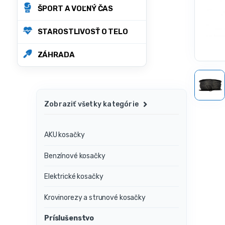
ŠPORT A VOĽNÝ ČAS
STAROSTLIVOSŤ O TELO
ZÁHRADA
Zobraziť všetky kategórie
AKU kosačky
Benzínové kosačky
Elektrické kosačky
Krovinorezy a strunové kosačky
Príslušenstvo