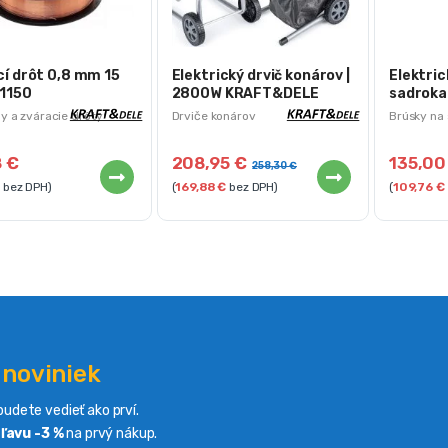
í drôt 0,8 mm 15
Elektrický drvič konárov |
Elektric
D1150
2800W KRAFT&DELE
sadrokar
710 W
y a zváracie drôty
Drviče konárov
Brúsky na
8
€
208,95
€
135,0
258,30
€
bez DPH)
(
169,88
€
bez DPH)
(
109,76
€
 noviniek
udete vedieť ako prví.
ľavu -3 %
na prvý nákup.