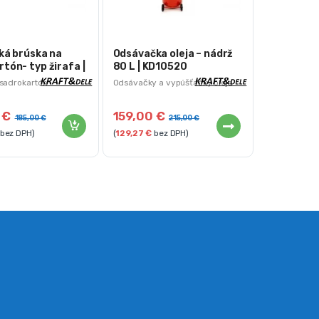
ká brúska na
Odsávačka oleja – nádrž
tón- typ žirafa |
80 L | KD10520
 sadrokartón
Odsávačky a vypúšťačky oleja
0
€
159,00
€
185,00
€
215,00
€
bez DPH)
(
129,27
€
bez DPH)