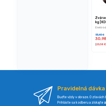
Zvárac
kg | K
Elektród
55,65
€
30,9
(
25,18
€
Pravidelná dávka
Buďte vždy v obraze. O zľavách b
Prihláste sa k odberu a získajte
z