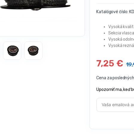
Katalógové číslo:
KD
Vysoká kvali
Sekcia vlasca
Vysoká odolno
Vysoká rezná
7,25
€
19
Cena za posledných 
Upozorniť ma, keď b