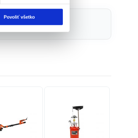
e
Povoliť všetko