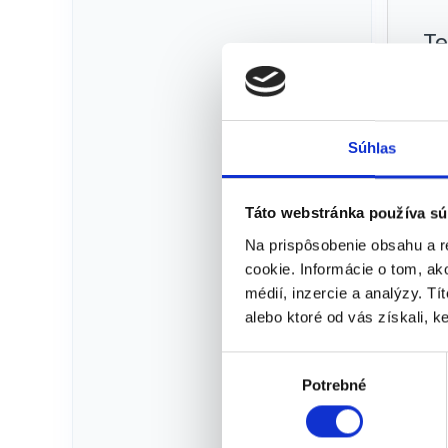
Te
Súhlas
Táto webstránka používa sú
Na prispôsobenie obsahu a r
cookie. Informácie o tom, ak
médií, inzercie a analýzy. Tí
alebo ktoré od vás získali, ke
Kat
V
Potrebné
ý
b
e