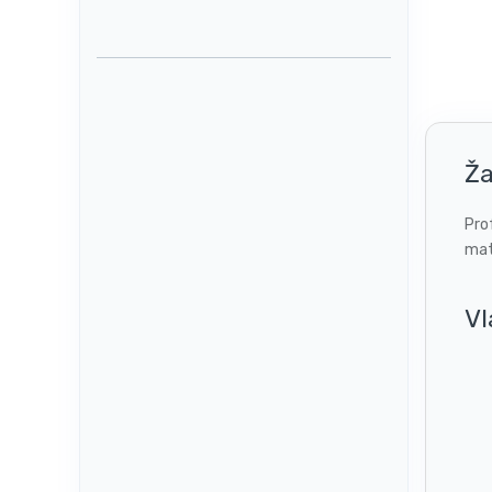
Ža
Pro
mat
Vl