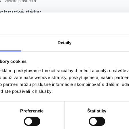
Vysoká plasticita
chnické dáta:
Hrúbka: 3 mm²
Dĺžka: 100 m
Hmotnosť: 0,35 kg
Detaily
Prierez: skrútený
Účel: na kosy a vyžínače
bory cookies
eklám, poskytovanie funkcií sociálnych médií a analýzu návšte
o používate naše webové stránky, poskytujeme aj našim partner
to partneri môžu príslušné informácie skombinovať s ďalšími údaj
ď ste používali ich služby.
alógové číslo:
KD11852
Kategória:
Príslušenstvo
Zna
Značka:
Kraft&Dele
Preferencie
Štatistiky