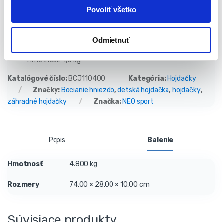
Maximálne zaťaženie: do 150 kg
Povoliť všetko
Priemer rámu: 100 cm
Dĺžka lán: max. 160 cm
Rám: oceľový
Odmietnuť
Laná: 100% PE
Hmotnosť: 4,8 kg
Katalógové číslo:
BCJ110400
Kategória:
Hojdačky
Značky:
Bocianie hniezdo
,
detská hojdačka
,
hojdačky
,
záhradné hojdačky
Značka:
NEO sport
Popis
Balenie
Hmotnosť
4,800 kg
Rozmery
74,00 × 28,00 × 10,00 cm
Súvisiace produkty