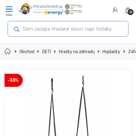
Prejsť
Prejsť
na
na
0
navigáciu
obsah
Products
search
Domov
Obchod
DETI
Hračky na záhradu
Hojdačky
Záh
-
33%