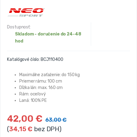
Dostupnosť:
Skladom - doručenie do 24-48
hod
Katalógové číslo:
BCJ110400
Maximálne zaťaženie: do 150 kg
Priemer rámu: 100 cm
Dĺžka lán: max. 160 cm
Rám: oceľový
Laná: 100% PE
42,00
€
63,00
€
(
34,15
€
bez DPH)