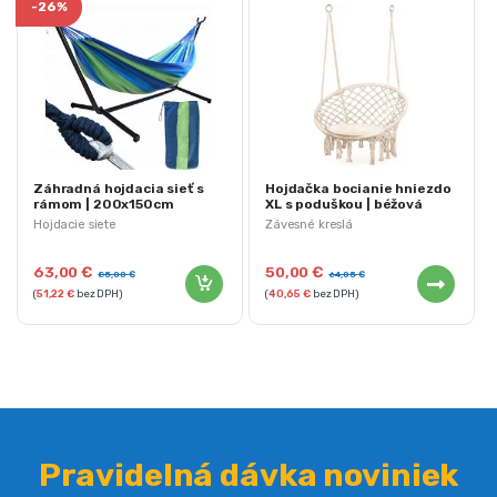
-
26%
Záhradná hojdacia sieť s
Hojdačka bocianie hniezdo
rámom | 200x150cm
XL s poduškou | béžová
Hojdacie siete
Závesné kreslá
63,00
€
50,00
€
85,00
€
64,05
€
(
51,22
€
bez DPH)
(
40,65
€
bez DPH)
Pravidelná dávka noviniek