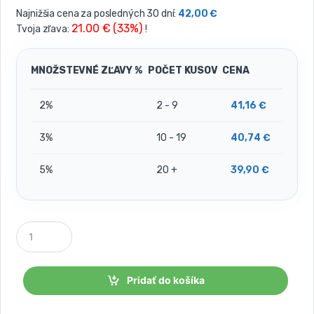
Najnižšia cena za posledných 30 dní:
42,00
€
21.00 € (33%)
Tvoja zľava:
!
MNOŽSTEVNÉ ZĽAVY %
POČET KUSOV
CENA
2%
2 - 9
41,16
€
3%
10 - 19
40,74
€
5%
20 +
39,90
€
P
o
č
e
t
Pridať do košíka
k
u