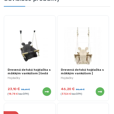
Drevená detská hojdačka s
Drevená detská hojdačka s
mäkkým vankúšom | šedá
mäkkým vankúšom |
béžová
Hojdačky
Hojdačky
23,10
€
46,20
€
55,65
€
55,65
€
(
18,78
€
bez DPH)
(
37,56
€
bez DPH)