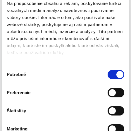
Na prispôsobenie obsahu a reklám, poskytovanie funkcií
Zámok visiaci FAB 30H/45mm
sociálnych médií a analýzu návštevnosti používame
Hardened | 3 kľúče
súbory cookie. Informácie o tom, ako používate naše
webové stránky, poskytujeme aj našim partnerom v
Vlastnosti:
oblasti sociálnych médií, inzercie a analýzy. Títo partneri
môžu príslušné informácie skombinovať s ďalšími
FAB 30H/45mm
údajmi, ktoré ste im poskytli alebo ktoré od vás získali,
3 kľúče
keď ste používali ich služby.
Hmotnosť:0,21kg
Výrobca:
STREND PRO
V
Potrebné
ý
Katalógové číslo:
S-252012
Kategória:
Ostatné bytové
b
doplnky
Značky:
kladka
,
STREND PRO
,
visiaci zámok
,
e
zámky
,
zámok
Značka:
FAB
Preferencie
r
s
ú
Štatistiky
Popis
Balenie
h
l
Marketing
Hmotnosť
0,21 kg