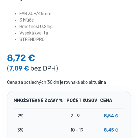
FAB 30H/45mm
3 kľúče
Hmotnosť:0,21kg
Vysoká kvalita
STREND PRO
8,72
€
(
7,09
€
bez DPH)
Cena za posledných 30 dní je rovnaká ako aktuálna
MNOŽSTEVNÉ ZĽAVY %
POČET KUSOV
CENA
2%
2 - 9
8,54
€
3%
10 - 19
8,45
€