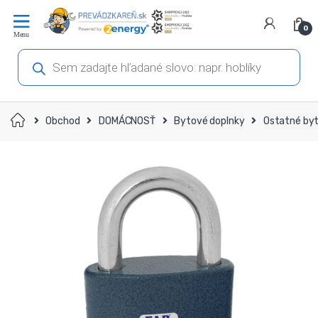
Prejsť
Prejsť
na
na
0
navigáciu
obsah
Products
search
Domov
Obchod
DOMÁCNOSŤ
Bytové doplnky
Ostatné byt