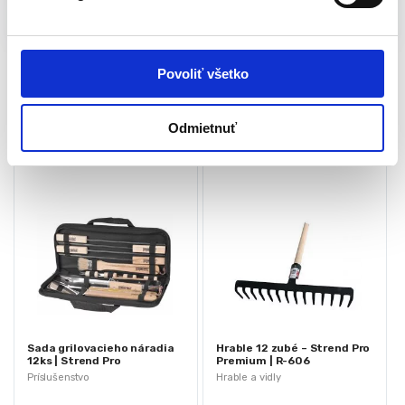
a
s
Rozmery
7 × 5 × 2 cm
u
Povoliť všetko
Súvisiace produkty
Odmietnuť
Sada grilovacieho náradia
Hrable 12 zubé – Strend Pro
12ks | Strend Pro
Premium | R-606
Príslušenstvo
Hrable a vidly