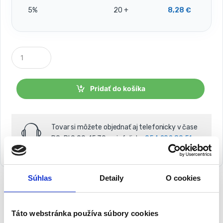
5%
20 +
8,28
€
P
o
č
e
t
Pridať do košíka
k
u
s
o
Tovar si môžete objednať aj telefonicky v čase
v
PO-PI 9:00-15:30 na infolinke
054 202 89 51
Súhlas
Detaily
O cookies
Táto webstránka používa súbory cookies
Popis
Balenie