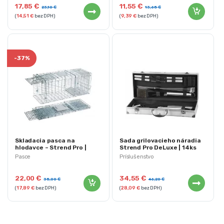
17,85
€
11,55
€
23,10
€
13,65
€
(
14,51
€
bez DPH)
(
9,39
€
bez DPH)
-
37%
Skladacia pasca na
Sada grilovacieho náradia
hlodavce – Strend Pro |
Strend Pro DeLuxe | 14ks
69x18x20cm
Pasce
Príslušenstvo
22,00
€
34,55
€
35,00
€
46,20
€
(
17,89
€
bez DPH)
(
28,09
€
bez DPH)