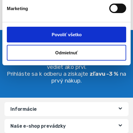
l
Marketing
a
s
u
Povoliť všetko
Pravidelná dávka noviniek
Odmietnuť
Buďte vždy v obraze. O zľavách budete
vedieť ako prví.
Prihláste sa k odberu a získajte
zľavu -3 %
na
prvý nákup.
Informácie
Naše e-shop prevádzky