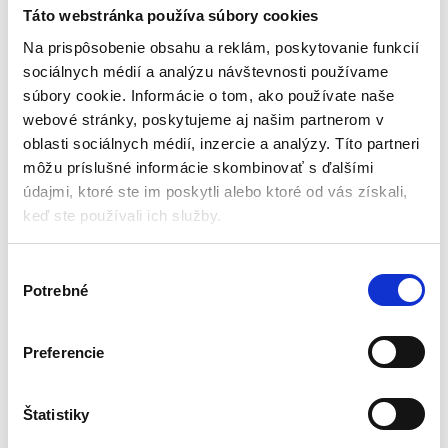
otáčok 18V PROSERIES |
Táto webstránka používa súbory cookies
KD1773
Leštičky laku
Na prispôsobenie obsahu a reklám, poskytovanie funkcií
sociálnych médií a analýzu návštevnosti používame
Aktuálne vypredané
súbory cookie. Informácie o tom, ako používate naše
webové stránky, poskytujeme aj našim partnerom v
Motor: 18V
Pr. kotúča: 125mm
oblasti sociálnych médií, inzercie a analýzy. Títo partneri
Ot.: 3000-6000 ot./min
môžu príslušné informácie skombinovať s ďalšími
Regulácia otáčok
údajmi, ktoré ste im poskytli alebo ktoré od vás získali,
Hmotnosť: 2,23 kg
keď ste používali ich služby.
57,75
€
30,45
€
(
24,76
€
bez DPH)
V
★
★
★
★
★
Potrebné
ý
b
e
Preferencie
r
s
Zobrazený jediný výsledok
ú
Štatistiky
h