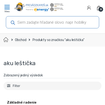
Prejsť
Prejsť
na
na
0
navigáciu
obsah
Products
search
Domov
Obchod
Produkty so značkou “aku leštička”
aku leštička
Zobrazený jediný výsledok
Filter
Základné radenie