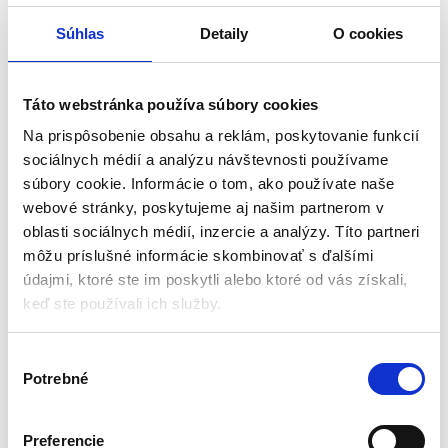
Maximálny nabíjací prúd: 3000
Výkon: 72 Wh
mA
Súhlas
Detaily
O cookies
Rozmery (DxŠxV): 123 x 77 x 66
Čas nabíjania batérie: 45 až 135
48,00
€
57,00
€
mm
35,00
€
42,00
€
min
(
28,46
€
bez DPH)
(
34,15
€
bez DPH)
★
★
★
★
★
★
★
★
★
★
Táto webstránka používa súbory cookies
Na prispôsobenie obsahu a reklám, poskytovanie funkcií
sociálnych médií a analýzu návštevnosti používame
súbory cookie. Informácie o tom, ako používate naše
webové stránky, poskytujeme aj našim partnerom v
oblasti sociálnych médií, inzercie a analýzy. Títo partneri
môžu príslušné informácie skombinovať s ďalšími
údajmi, ktoré ste im poskytli alebo ktoré od vás získali,
keď ste používali ich služby.
V
Akumulátor ProVolt, 18V,
Akumulátor 2,0 Ah GAP 12-
Potrebné
ý
APPV 18-20 | Güde
20 | Güde
b
Akumulátory a nabíjačky
Akumulátory a nabíjačky
e
Preferencie