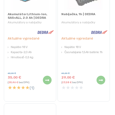
Akumulátor Lithium-Ion,
Nabíjačka, 1h | DEDRA
SAS+ALL, 2.0 Ah | DEDRA
Akumulátory a nabíjačky
Akumulátory a nabíjačky
Aktuálne vypredané
Aktuálne vypredané
Napätie-18 V
Napätie: 18 V
Kapacita-2,0 Ah
Čas nabíjania 1,5Ah batérie: 1h
Hmotnosť-0,5 kg
48,00
€
40,00
€
35,00
€
29,00
€
(
28,46
€
bez DPH)
(
23,58
€
bez DPH)
★
★
★
★
★
★
★
★
★
★
(1)