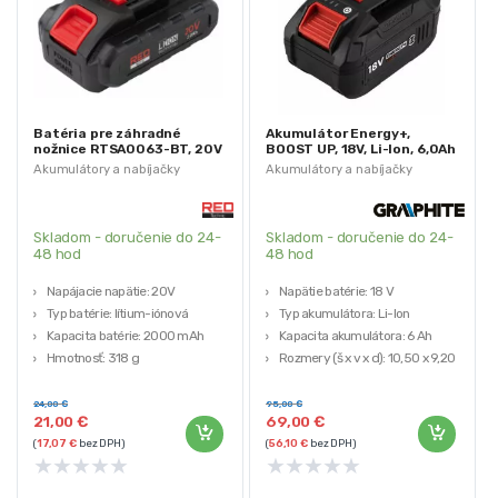
Batéria pre záhradné
Akumulátor Energy+,
nožnice RTSA0063-BT, 20V
BOOST UP, 18V, Li-Ion, 6,0Ah
| RED TECHNIC
| GRAPHITE
Akumulátory a nabíjačky
Akumulátory a nabíjačky
Skladom - doručenie do 24-
Skladom - doručenie do 24-
48 hod
48 hod
Napájacie napätie: 20V
Napätie batérie: 18 V
Typ batérie: lítium-iónová
Typ akumulátora: Li-Ion
Kapacita batérie: 2000 mAh
Kapacita akumulátora: 6 Ah
Hmotnosť: 318 g
Rozmery (š x v x d): 10,50 x 9,20 x
Výrobca: RED TECHNIC
18,50 cm
Hmotnosť: 1,13 kg
24,00
€
95,00
€
21,00
€
69,00
€
(
17,07
€
bez DPH)
(
56,10
€
bez DPH)
★
★
★
★
★
★
★
★
★
★