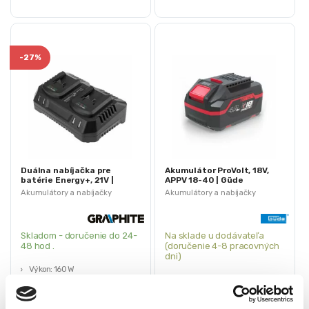
-
27%
Duálna nabíjačka pre
Akumulátor ProVolt, 18V,
batérie Energy+, 21V |
APPV 18-40 | Güde
GRAPHITE
Akumulátory a nabíjačky
Akumulátory a nabíjačky
Skladom - doručenie do 24-
Na sklade u dodávateľa
48 hod .
(doručenie 4-8 pracovných
dni)
Výkon: 160 W
Typ: Li-Ion
Nabíjacie napätie: 21 V
Napätie: 18 V
Napájacie napätie: 230 V~50 Hz
Kapacita: 4,0 Ah