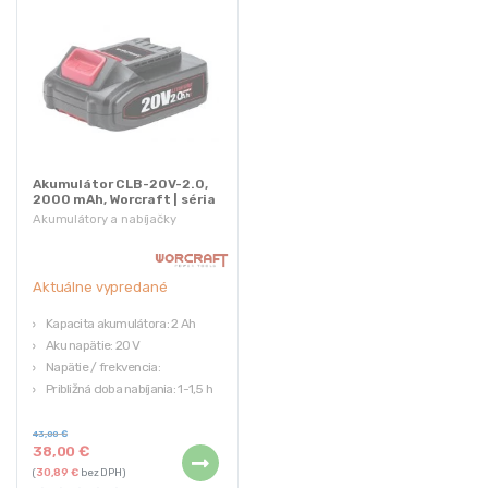
Akumulátor CLB-20V-2.0,
2000 mAh, Worcraft | séria
S20Li
Akumulátory a nabíjačky
Aktuálne vypredané
Kapacita akumulátora: 2 Ah
Aku napätie: 20 V
Napätie / frekvencia:
Približná doba nabíjania: 1-1,5 h
Výrobca: Worcraft
43,00
€
38,00
€
(
30,89
€
bez DPH)