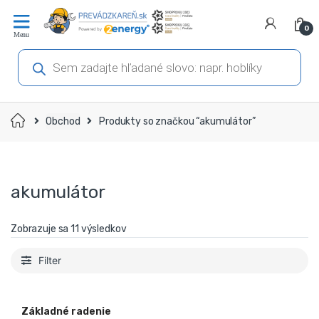
Prejsť
Prejsť
na
na
0
navigáciu
obsah
Products
search
Domov
Obchod
Produkty so značkou “akumulátor”
akumulátor
Zobrazuje sa 11 výsledkov
Filter
Základné radenie