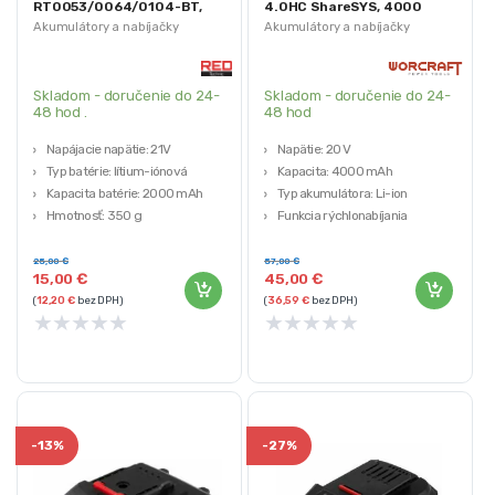
RT0053/0064/0104-BT,
4.0HC ShareSYS, 4000
21V | RED TECHNIC
mAh, S20Li,
Akumulátory a nabíjačky
Akumulátory a nabíjačky
rýchlonabíjanie | Worcraft
Skladom - doručenie do 24-
Skladom - doručenie do 24-
48 hod .
48 hod
Napájacie napätie: 21V
Napätie: 20 V
Typ batérie: lítium-iónová
Kapacita: 4000 mAh
Kapacita batérie: 2000 mAh
Typ akumulátora: Li-ion
Hmotnosť: 350 g
Funkcia rýchlonabíjania
Výrobca: RED TECHNIC
Hmotnosť: 0,8 kg
25,00
€
57,00
€
15,00
€
45,00
€
(
12,20
€
bez DPH)
(
36,59
€
bez DPH)
★
★
★
★
★
★
★
★
★
★
-
13%
-
27%