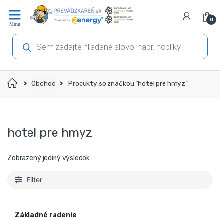
Prejsť
Prejsť
na
na
0
navigáciu
obsah
Products
search
Domov
Obchod
Produkty so značkou “hotel pre hmyz”
hotel pre hmyz
Zobrazený jediný výsledok
Filter
Základné radenie