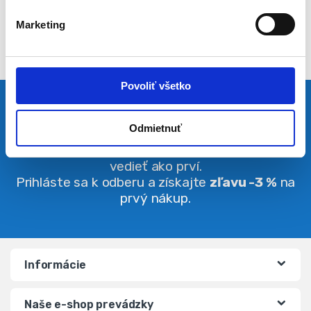
l
Marketing
a
s
u
Povoliť všetko
Pravidelná dávka noviniek
Odmietnuť
Buďte vždy v obraze. O zľavách budete
vedieť ako prví.
Prihláste sa k odberu a získajte
zľavu -3 %
na
prvý nákup.
Informácie
Naše e-shop prevádzky