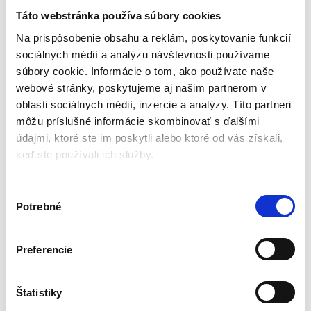
30,5 cm | ROSIE
Táto webstránka používa súbory cookies
Kŕmitká a napájadlá
Na prispôsobenie obsahu a reklám, poskytovanie funkcií
sociálnych médií a analýzu návštevnosti používame
Skladom - doručenie do 24-
súbory cookie. Informácie o tom, ako používate naše
48 hod .
webové stránky, poskytujeme aj našim partnerom v
Materiál: masívne drevo z
oblasti sociálnych médií, inzercie a analýzy. Títo partneri
ihličnanov nelakované, prírodné
môžu príslušné informácie skombinovať s ďalšími
výplňové materiály
Vonkajšie rozmery (ŠxHxV): 225 x
údajmi, ktoré ste im poskytli alebo ktoré od vás získali,
90 x 305 mm
keď ste používali ich služby.
Hmotnosť: 800 g
19,00
€
11,00
€
(
8,94
€
bez DPH)
V
★
★
★
★
★
Potrebné
ý
b
e
Preferencie
r
s
Zobrazený jediný výsledok
ú
Štatistiky
h