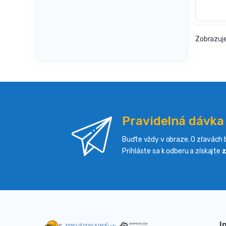
Zobrazuje
Pravidelná dávka
Buďte vždy v obraze. O zľavách b
Prihláste sa k odberu a získajte
z
I