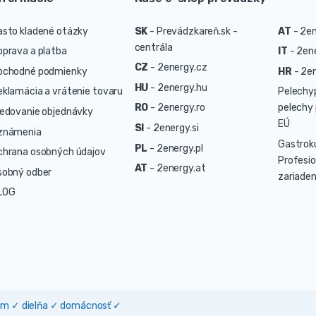
asto kladené otázky
SK
-
Prevádzkareň.sk -
AT
-
2en
centrála
oprava a platba
IT
-
2ene
CZ
-
2energy.cz
bchodné podmienky
HR
-
2en
HU
-
2energy.hu
eklamácia a vrátenie tovaru
Pelechy
RO
-
2energy.ro
pelechy 
ledovanie objednávky
EÚ
SI
-
2energy.si
známenia
Gastrok
PL
-
2energy.pl
chrana osobných údajov
Profesio
AT
-
2energy.at
sobný odber
zariaden
LOG
dom ✓ dielňa ✓ domácnosť ✓