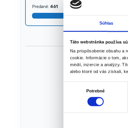
Predané:
461
Dostupné:
39
Aktuál
vypred
Súhlas
Rozme
Tyče s
vývoj
Táto webstránka používa sú
Vrátan
Mäkký 
Na prispôsobenie obsahu a r
42,00
€
cookie. Informácie o tom, ak
31,5
médií, inzercie a analýzy. Tí
(
25,61
alebo ktoré od vás získali, ke
★
★
V
Potrebné
ý
b
e
r
s
ú