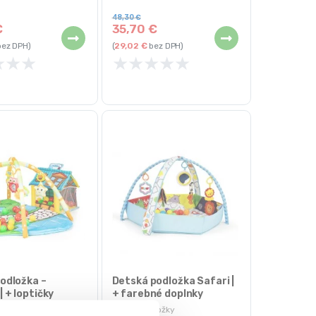
48,30
€
€
35,70
€
ez DPH)
(
29,02
€
bez DPH)
★
★
★
★
★
★
★
★
odložka –
Detská podložka Safari |
 + loptičky
+ farebné doplnky
dložky
Hracie podložky