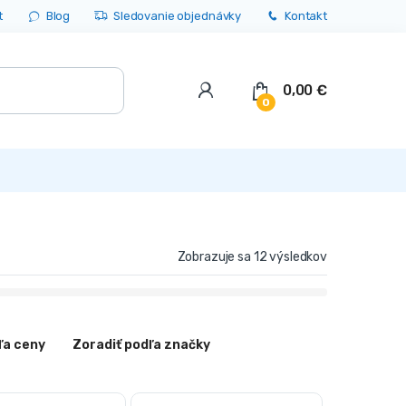
t
Blog
Sledovanie objednávky
Kontakt
0,00
€
0
Zobrazuje sa 12 výsledkov
ľa ceny
Zoradiť podľa značky