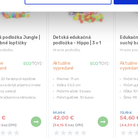
 podložka Jungle |
Detská edukačná
Edukačn
bné loptičky
podložka – Hippo | 3 v 1
suchý ba
ružová
podložky
Hracie podložky
Hracie po
ne
Aktuálne
Aktuálne
ané
vypredané
vypreda
 20 farebných loptičiek
Priemer: 71 cm
Počet hra
a na dotyk príjemný materiál
Výška: 55,5 cm
Počet gul
lný vankúš
Počet hračiek: 5 kusov
Dĺžka: 1
 hračkami na stimuláciu
Počet guličiek: 30 kusov
Šírka: 98
54,60
€
72,45
€
0
€
42,00
€
54,60
€
bez DPH)
(
34,15
€
bez DPH)
(
44,39
€
b
★
★
★
★
★
★
★
★
★
★