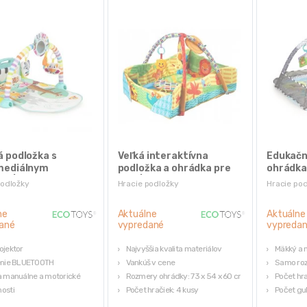
 podložka s
Veľká interaktívna
Edukačn
mediálnym
podložka a ohrádka pre
ohrádka 
om | farebná
deti | zvieratká
podložky
Hracie podložky
Hracie po
ne
Aktuálne
Aktuálne
ané
vypredané
vypreda
ojektor
Najvyššia kvalita materiálov
Mäkký a 
enie BLUETOOTH
Vankúš v cene
Samo roz
a manuálne a motorické
Rozmery ohrádky: 73 x 54 x 60 cm
Počet hra
osti
Počet hračiek: 4 kusy
Počet gul
ediálny klavír