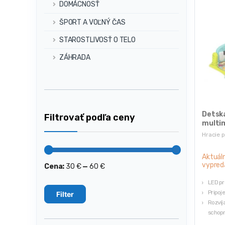
DOMÁCNOSŤ
ŠPORT A VOĽNÝ ČAS
STAROSTLIVOSŤ O TELO
ZÁHRADA
Detská
Filtrovať podľa ceny
multi
klavír
Hracie 
Aktuál
vypred
Cena:
30 €
—
60 €
Minimálna
Maximálna
cena
cena
LED pr
Pripoj
Filter
Rozvíj
schopn
Multim