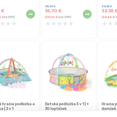
48,30
€
43,05
€
5
€
35,70
€
32,55
€
bez DPH)
(
29,02
€
bez DPH)
(
26,46
€
b
★
★
★
★
★
★
★
★
★
★
 hracia podložka a
Detská podložka 3 v 1 | +
Hracia p
 | 2 v 1
30 loptičiek
domček |
podložky
Hracie podložky
Hracie po