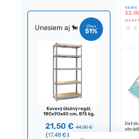
43,05
€
32,5
(
26,46
★
★
Unesiem aj 🐎
Zľava
51%
Kovový úložný regál,
180x90x40 cm, 875 kg,
strieborný
Detská
21,50
€
44,00
€
ohrádka
(
17,48
€
bez DPH)
Hracie 