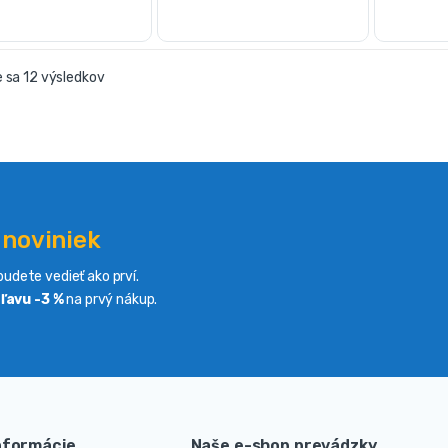
 sa 12 výsledkov
 noviniek
udete vedieť ako prví.
ľavu -3 %
na prvý nákup.
nformácie
Naše e-shop prevádzky