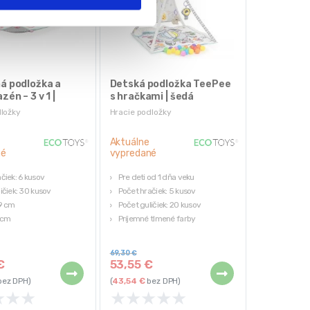
á podložka a
Detská podložka TeePee
zén – 3 v 1 |
s hračkami | šedá
dložky
Hracie podložky
Aktuálne
né
vypredané
čiek: 6 kusov
Pre deti od 1 dňa veku
ičiek: 30 kusov
Počet hračiek: 5 kusov
09 cm
Počet guličiek: 20 kusov
 cm
Príjemné tlmené farby
69,30
€
€
53,55
€
ez DPH)
(
43,54
€
bez DPH)
★
★
★
★
★
★
★
★