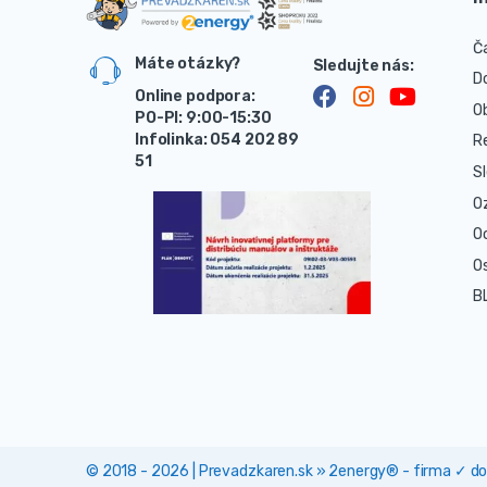
Č
Máte otázky?
D
Online podpora:
O
PO-PI: 9:00-15:30
Infolinka: 054 202 89
R
51
S
O
O
O
B
© 2018 - 2026 | Prevadzkaren.sk » 2energy® - firma ✓ 