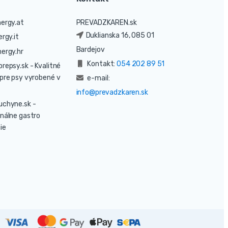
ergy.at
PREVADZKAREN.sk
Duklianska 16, 085 01
rgy.it
Bardejov
ergy.hr
Kontakt:
054 202 89 51
prepsy.sk
- Kvalitné
pre psy vyrobené v
e-mail:
info@prevadzkaren.sk
uchyne.sk
-
nálne gastro
ie