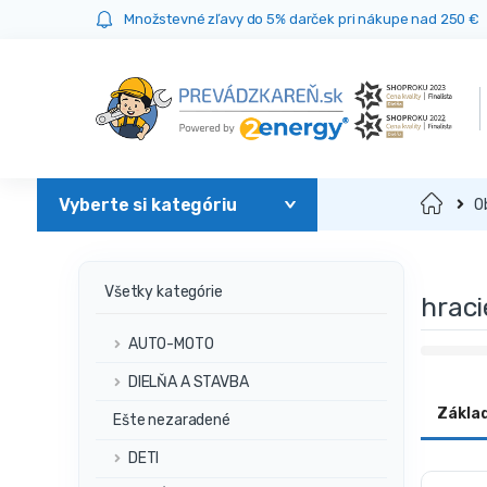
Prejsť
Prejsť
Množstevné zľavy do 5% darček pri nákupe nad 250 €
na
na
navigáciu
obsah
Domov
O
Všetky kategórie
hraci
AUTO-MOTO
DIELŇA A STAVBA
Zákla
Ešte nezaradené
DETI