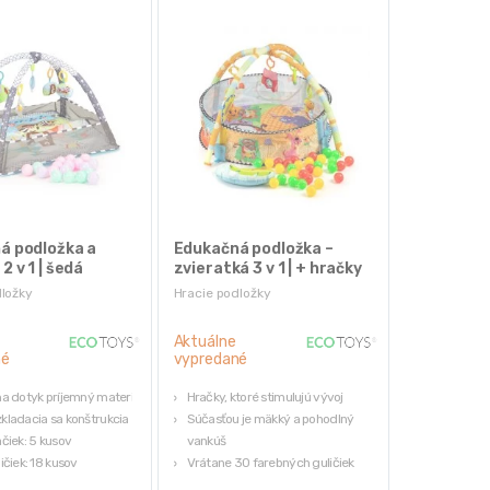
á podložka a
Edukačná podložka –
2 v 1 | šedá
zvieratká 3 v 1 | + hračky
dložky
Hracie podložky
Aktuálne
né
vypredané
na dotyk príjemný materiál
Hračky, ktoré stimulujú vývoj
kladacia sa konštrukcia
Súčasťou je mäkký a pohodlný
čiek: 5 kusov
vankúš
ičiek: 18 kusov
Vrátane 30 farebných guličiek
Samo rozkladacia sa konštrukcia