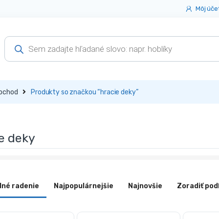
Môj úče
Products
search
bchod
Produkty so značkou “hracie deky”
e deky
dné radenie
Najpopulárnejšie
Najnovšie
Zoradiť pod