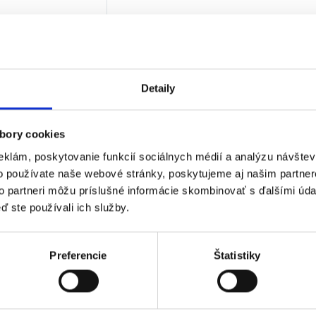
mykové podložky
€
bez DPH)
★
★
★
Detaily
bory cookies
 jediný výsledok
eklám, poskytovanie funkcií sociálnych médií a analýzu návšte
o používate naše webové stránky, poskytujeme aj našim partner
to partneri môžu príslušné informácie skombinovať s ďalšími údaj
ď ste používali ich služby.
Preferencie
Štatistiky