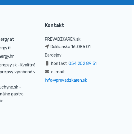
Kontakt
ergy.at
PREVADZKAREN.sk
Duklianska 16, 085 01
rgy.it
Bardejov
ergy.hr
Kontakt:
054 202 89 51
prepsy.sk
- Kvalitné
pre psy vyrobené v
e-mail:
info@prevadzkaren.sk
uchyne.sk
-
nálne gastro
ie