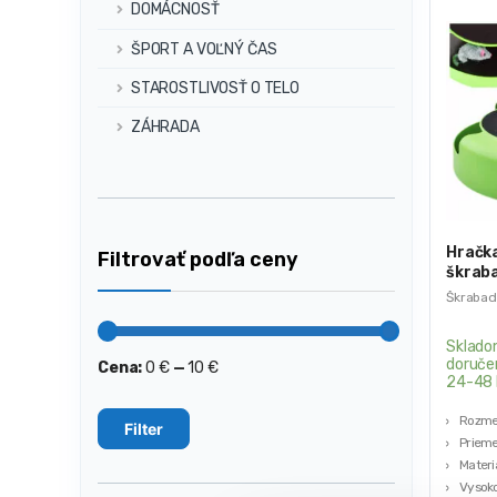
DOMÁCNOSŤ
ŠPORT A VOĽNÝ ČAS
STAROSTLIVOSŤ O TELO
ZÁHRADA
Hračk
Filtrovať podľa ceny
škrab
Škrabad
Sklado
doruče
Cena:
0 €
—
10 €
Minimálna
Maximálna
24-48 
cena
cena
Rozmer
Filter
Prieme
Materiá
Vysoko