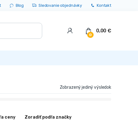
t
Blog
Sledovanie objednávky
Kontakt
0,00
€
0
Zobrazený jediný výsledok
ľa ceny
Zoradiť podľa značky