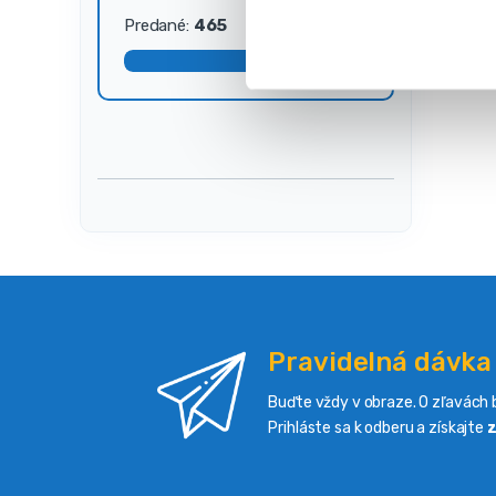
s
Predané:
465
Dostupné:
35
ú
h
l
a
s
u
Pravidelná dávka
Buďte vždy v obraze. O zľavách b
Prihláste sa k odberu a získajte
z