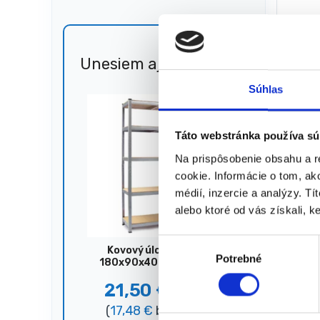
Protiš
9,90
(
8,05
€
Unesiem aj 🐎
Zľava
51%
★
★
Súhlas
Táto webstránka používa sú
Zobrazený
Na prispôsobenie obsahu a r
cookie. Informácie o tom, ak
médií, inzercie a analýzy. Tí
alebo ktoré od vás získali, ke
V
Kovový úložný regál,
Potrebné
ý
180x90x40 cm, 875 kg,
strieborný
b
21,50
€
44,00
€
e
(
17,48
€
bez DPH)
r