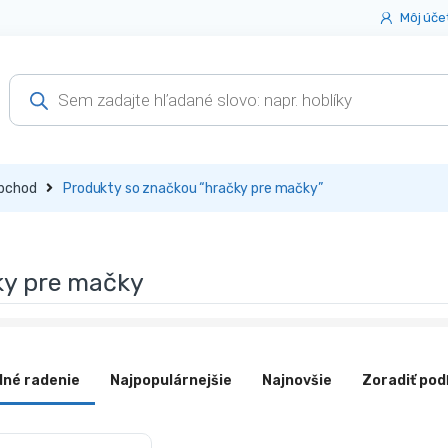
Môj úče
Products
search
bchod
Produkty so značkou “hračky pre mačky”
ky pre mačky
dné radenie
Najpopulárnejšie
Najnovšie
Zoradiť pod