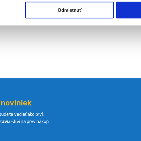
Odmietnuť
 noviniek
udete vedieť ako prví.
ľavu -3 %
na prvý nákup.