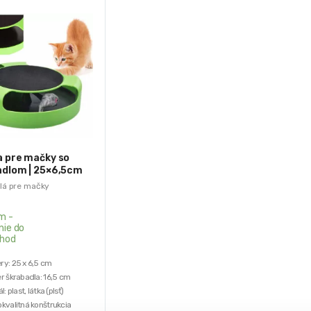
a pre mačky so
adlom | 25×6,5cm
lá pre mačky
m -
nie do
hod
y: 25 x 6,5 cm
r škrabadla: 16,5 cm
l: plast, látka (plsť)
kvalitná konštrukcia