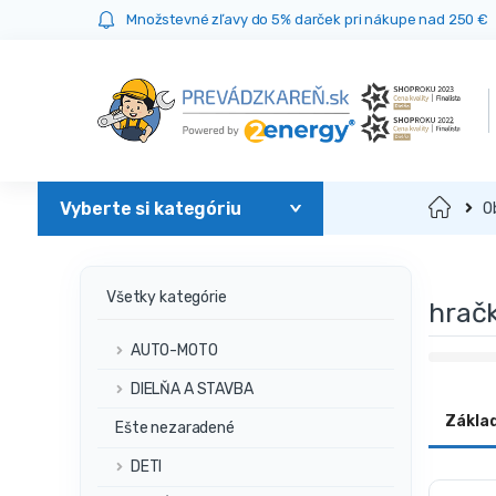
Prejsť
Prejsť
Množstevné zľavy do 5% darček pri nákupe nad 250 €
na
na
navigáciu
obsah
Domov
O
Všetky kategórie
hrač
AUTO-MOTO
DIELŇA A STAVBA
Zákla
Ešte nezaradené
DETI