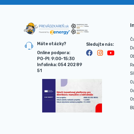
I
Č
Máte otázky?
D
Online podpora:
O
PO-PI: 9:00-15:30
Infolinka: 054 202 89
R
51
S
O
O
O
B