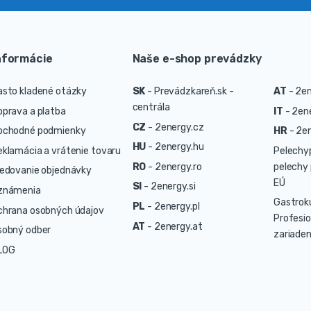
nformácie
Naše e-shop prevádzky
asto kladené otázky
SK
-
Prevádzkareň.sk -
AT
-
2en
centrála
oprava a platba
IT
-
2ene
CZ
-
2energy.cz
bchodné podmienky
HR
-
2en
HU
-
2energy.hu
eklamácia a vrátenie tovaru
Pelechy
RO
-
2energy.ro
pelechy 
ledovanie objednávky
EÚ
SI
-
2energy.si
známenia
Gastrok
PL
-
2energy.pl
chrana osobných údajov
Profesio
AT
-
2energy.at
sobný odber
zariaden
LOG