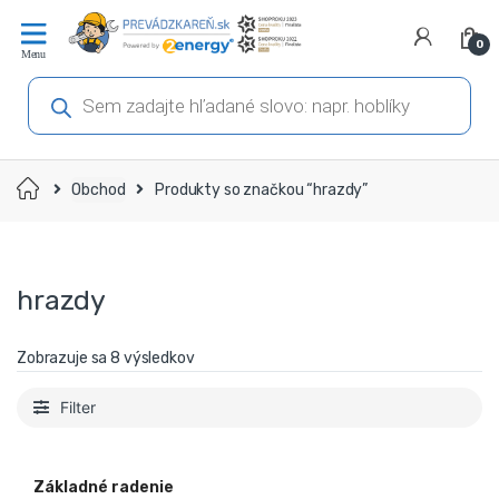
Prejsť
Prejsť
na
na
0
navigáciu
obsah
Products
search
Domov
Obchod
Produkty so značkou “hrazdy”
hrazdy
Zobrazuje sa 8 výsledkov
Filter
Základné radenie