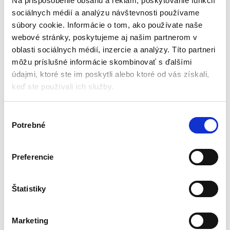
Na prispôsobenie obsahu a reklám, poskytovanie funkcií
sociálnych médií a analýzu návštevnosti používame
súbory cookie. Informácie o tom, ako používate naše
webové stránky, poskytujeme aj našim partnerom v
oblasti sociálnych médií, inzercie a analýzy. Títo partneri
môžu príslušné informácie skombinovať s ďalšími
údajmi, ktoré ste im poskytli alebo ktoré od vás získali,
keď ste používali ich služby.
V
Posilňovacia hrazda na
Posilňovacia hrazda do
Potrebné
ý
stenu | 250kg
dverí 60-85 cm | NS-310
Hrazdy
Hrazdy
b
e
Preferencie
r
Aktuálne vypredané
Aktuálne vypredané
s
Rozmery: 94,5 x 49,5 cm
Na zárubne 60 až 85 cm
ú
Štatistiky
Hmotnosť: 5 kg
Vystužená oceľová konštrukcia
h
Vyrobené z: práškovo lakovanej
Penové rukoväte
l
ocele
Gumené, protišmykové konce
Marketing
a
Nosnosť: 250 kg
Maximálne zaťaženie 150 kg