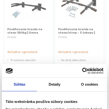
Posilňovacia hrazda na
Posilňovacia hrazda na
stenu 350kg | čierna
stenu/strop – 3 úchopy |
250kg
Hrazdy
Hrazdy
Aktuálne vypredané
Aktuálne vypredané
Tri ​​varianty rukoväte
Na strop alebo stenu
Silná oceľová konštrukcia
Nosnosť: 250kg
Možnosť montáže na strop
Nehrdzavejúca oceľ
Pohodlné rukoväte
Šírka hrazdy: 94cm
Maximálna hmotnosť je 350 kg
Neoprénová pena
Súhlas
Detaily
O cookies
50,40
€
39,90
€
29,40
€
30,45
€
(
23,90
€
bez DPH)
(
24,76
€
bez DPH)
★
★
★
★
★
★
★
★
★
★
Táto webstránka používa súbory cookies