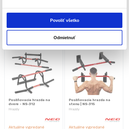
Kvalitná konštrukcia
s
54,60
€
16,80
€
45,05
€
12,60
€
u
(
36,62
€
bez DPH)
(
10,24
€
bez DPH)
★
★
★
★
★
★
★
★
★
★
Povoliť všetko
Odmietnuť
Posilňovacia hrazda na
Posilňovacia hrazda na
dvere – NS-312
stenu | NS-315
Hrazdy
Hrazdy
Aktuálne vypredané
Aktuálne vypredané