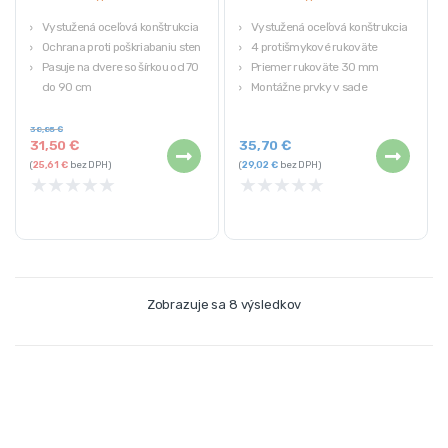
Vystužená oceľová konštrukcia
Vystužená oceľová konštrukcia
Ochrana proti poškriabaniu steny
4 protišmykové rukoväte
Pasuje na dvere so šírkou od 70
Priemer rukoväte 30 mm
do 90 cm
Montážne prvky v sade
Celkové rozmery: 91,5 x 42 x 32
Maximálne zaťaženie 90 kg
cm
38,85
€
31,50
€
35,70
€
Maximálne zaťaženie: 150 kg
(
25,61
€
bez DPH)
(
29,02
€
bez DPH)
★
★
★
★
★
★
★
★
★
★
Zobrazuje sa 8 výsledkov