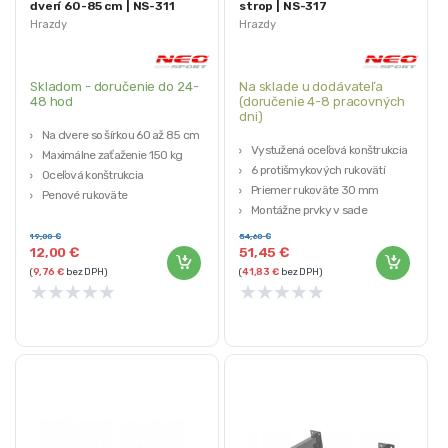
dverí 60-85 cm | NS-311
strop | NS-317
Hrazdy
Hrazdy
Skladom - doručenie do 24-
Na sklade u dodávateľa
48 hod
(doručenie 4-8 pracovných
dni)
Na dvere so šírkou 60 až 85 cm
Vystužená oceľová konštrukcia
Maximálne zaťaženie 150 kg
6 protišmykových rukovätí
Oceľová konštrukcia
Priemer rukoväte 30 mm
Penové rukoväte
Montážne prvky v sade
Nastaviteľná šírka
Maximálne zaťaženie 90 kg
19,00
€
54,60
€
12,00
€
51,45
€
(
9,76
€
bez DPH)
(
41,83
€
bez DPH)
★
★
★
★
★
★
★
★
★
★