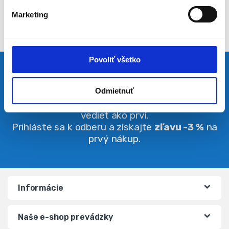
l
Marketing
a
s
u
Povoliť všetko
Pravidelná dávka noviniek
Odmietnuť
Buďte vždy v obraze. O zľavách budete
vedieť ako prví.
Prihláste sa k odberu a získajte
zľavu -3 %
na
prvý nákup.
Informácie
Naše e-shop prevádzky