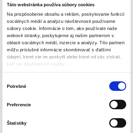
príslušenstvom | + 11
Táto webstránka používa súbory cookies
doplnkov
Doplnky k detským kuchynkám
Na prispôsobenie obsahu a reklám, poskytovanie funkcií
sociálnych médií a analýzu návštevnosti používame
Aktuálne vypredané
súbory cookie. Informácie o tom, ako používate naše
webové stránky, poskytujeme aj našim partnerom v
Pre deti od 3 rokov
Hračka vyrobená z dreva
oblasti sociálnych médií, inzercie a analýzy. Títo partneri
Vrátane 11 položiek
môžu príslušné informácie skombinovať s ďalšími
Skvelý doplnok do hračkárskych
údajmi, ktoré ste im poskytli alebo ktoré od vás získali,
kuchyniek
keď ste používali ich služby.
24,15
€
10,50
€
(
8,54
€
bez DPH)
V
★
★
★
★
★
Potrebné
ý
b
e
Preferencie
r
s
Zobrazený jediný výsledok
ú
Štatistiky
h