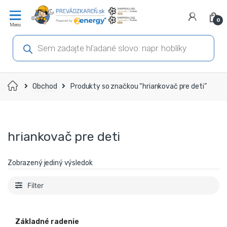
Prejsť
Prejsť
na
na
0
navigáciu
obsah
Products
search
Domov
Obchod
Produkty so značkou “hriankovač pre deti”
hriankovač pre deti
Zobrazený jediný výsledok
Filter
Základné radenie