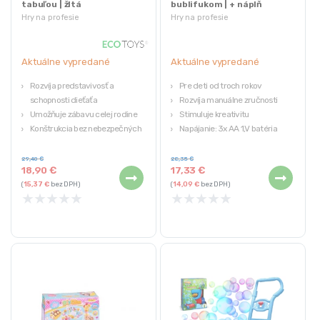
tabuľou | žltá
bublifukom | + náplň
Hry na profesie
Hry na profesie
Aktuálne vypredané
Aktuálne vypredané
Rozvíja predstavivosť a
Pre deti od troch rokov
schopnosti dieťaťa
Rozvíja manuálne zručnosti
Umožňuje zábavu celej rodine
Stimuluje kreativitu
Konštrukcia bez nebezpečných
Napájanie: 3x AA 1,V batéria
prvkov
Hračka určená pre deti od 3 rokov
29,40
€
28,35
€
18,90
€
17,33
€
(
15,37
€
bez DPH)
(
14,09
€
bez DPH)
★
★
★
★
★
★
★
★
★
★