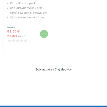
Materiál: drevo, plast
Celá kuchyňa (výška x šírka x
hĺbka) 86,2 cm x 61 cm x 29 cm
Výška stola od zeme: 44 cm
Mikrovlnná rúra: 14 cm x 29 cm x
10,5 cm
114,45
€
52,50
€
Rúra: 29 cm x 30 cm x 44 cm
(
42,68
€
bez DPH)
★
★
★
★
★
Zobrazuje sa 7 výsledkov