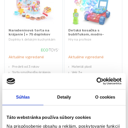
Narodeninová torta na
Detská kosačka s
krájanie | + 75 doplnkov
bublifukom, modro-
červená | + náplň
Doplnky k detským kuchynkám
Hry na profesie
Aktuálne vypredané
Aktuálne vypredané
Pre deti od 3 rokov
Materiál: plast
Torta s možnosťou krájania
Vek: 3+
Zvukové a svetelné efekty
Napájanie: 2xAA (nie sú súčasťou
Sada tanierov, šálky a príboru
balenia)
Rozmery: 24x31x48 cm
32,55
€
Súhlas
Detaily
O cookies
13,65
€
32,55
€
(
11,10
€
bez DPH)
(
26,46
€
bez DPH)
★
★
★
★
★
★
★
★
★
★
Táto webstránka používa súbory cookies
Na prispôsobenie obsahu a reklám, poskytovanie funkcií