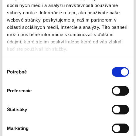
sociálnych médií a analýzu návštevnosti používame
súbory cookie. Informácie o tom, ako používate naše
webové stránky, poskytujeme aj našim partnerom v
oblasti sociálnych médií, inzercie a analýzy. Títo partneri
môžu príslušné informácie skombinovať s ďalšími
údajmi, ktoré ste im poskytli alebo ktoré od vás získali,
keď ste používali ich služby.
V
Detská kuchynka s
Detská interaktívna
kufríkom, Ricokids | 772901
kuchynka, Ricokids |
Potrebné
ý
773100
Detské kuchynky
Detské kuchynky
b
e
Preferencie
r
Aktuálne vypredané
Aktuálne vypredané
s
bezpečnosť zaručená
Materiál: plast
ú
Štatistiky
EN certifikátmi
Napájanie 2 batériami AA (nie sú
h
rozmery: 42 x 20,5 x 54,5 cm
súčasťou balenia)
l
vek dieťaťa: 3 roky +
Certifikáty: EN 71-1 EN 71-2 EN 71-
Marketing
veľmi ľahký – váži menej ako 1 kg
3
a
Vek dieťaťa: 3 roky +