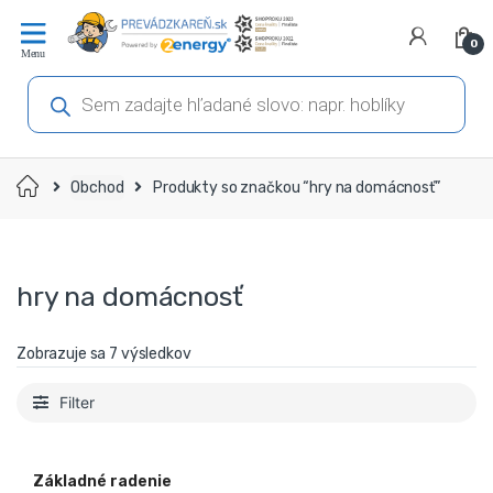
Prejsť
Prejsť
na
na
0
navigáciu
obsah
Products
search
Domov
Obchod
Produkty so značkou “hry na domácnosť”
hry na domácnosť
Zobrazuje sa 7 výsledkov
Filter
Základné radenie