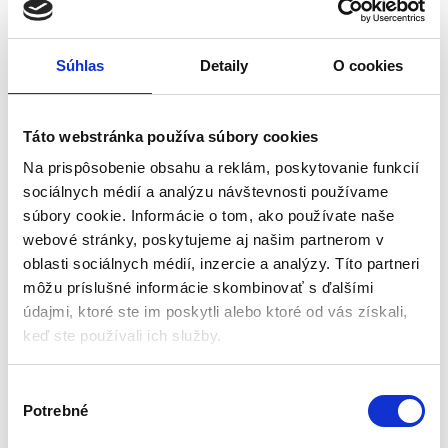
Súhlas
Detaily
O cookies
Interiérová detská
Detská drevená hojdačka
hojdačka 3v1 | sivá
záhradná / interiérová |
Táto webstránka používa súbory cookies
ružová
Hojdačky
Hojdačky
Na prispôsobenie obsahu a reklám, poskytovanie funkcií
sociálnych médií a analýzu návštevnosti používame
Aktuálne vypredané
Aktuálne vypredané
súbory cookie. Informácie o tom, ako používate naše
webové stránky, poskytujeme aj našim partnerom v
Vek: odporúčané od 8 mesiacov
Ružová farba
oblasti sociálnych médií, inzercie a analýzy. Títo partneri
Maximálna nosnosť: 30 kg
Materiál: Cleanaboo
môžu príslušné informácie skombinovať s ďalšími
Sivá farba
Borovicové drevo
Materiál: Cleanaboo + borovicové
Vek: od 8 mesiacov
údajmi, ktoré ste im poskytli alebo ktoré od vás získali,
drevo
Max. zaťaženie: 30kg
keď ste používali ich služby.
Krásny dizajn
77,70
€
76,00
€
51,98
€
52,00
€
(
42,26
€
bez DPH)
(
42,28
€
bez DPH)
V
★
★
★
★
★
★
★
★
★
★
Potrebné
ý
b