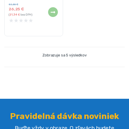
53,55
€
26,25
€
(
21,34
€
bez DPH)
★
★
★
★
★
Zobrazuje sa 5 výsledkov
Pravidelná dávka noviniek
Buďte vždy v obraze. O zľavách budete