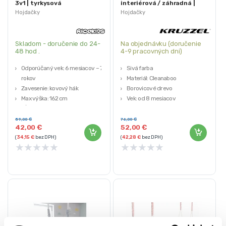
3v1 | tyrkysová
interiérová / záhradná |
sivá
Hojdačky
Hojdačky
Skladom - doručenie do 24-
Na objednávku (doručenie
48 hod .
4-9 pracovných dni)
Odporúčaný vek: 6 mesiacov – 7
Sivá farba
rokov
Materiál: Cleanaboo
Zavesenie: kovový hák
Borovicové drevo
Max výška: 162 cm
Vek: od 8 mesiacov
Dĺžka lana cca .: 130 cm
Max. zaťaženie: 30kg
59,00
€
76,00
€
42,00
€
52,00
€
(
34,15
€
bez DPH)
(
42,28
€
bez DPH)
★
★
★
★
★
★
★
★
★
★