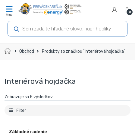
Prejsť
Prejsť
na
na
0
navigáciu
obsah
Products
search
Domov
Obchod
Produkty so značkou “Interiérová hojdačka”
Interiérová hojdačka
Zobrazuje sa 5 výsledkov
Filter
Základné radenie