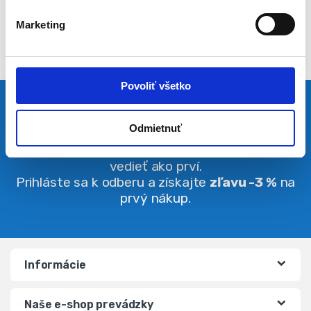
l
Marketing
a
s
u
Povoliť všetko
Pravidelná dávka noviniek
Odmietnuť
Buďte vždy v obraze. O zľavách budete
vedieť ako prví.
Prihláste sa k odberu a získajte
zľavu -3 %
na
prvý nákup.
Informácie
Naše e-shop prevádzky