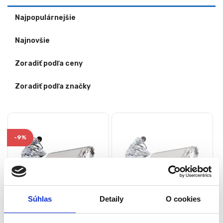
Najpopulárnejšie
Najnovšie
Zoradiť podľa ceny
Zoradiť podľa značky
-
9%
Súhlas
Detaily
O cookies
Izotermická záchranná
Izotermická záchranná