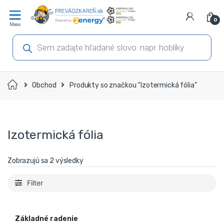
Prejsť
Prejsť
na
na
0
navigáciu
obsah
Products
search
Domov
Obchod
Produkty so značkou “Izotermická fólia”
Izotermická fólia
Zobrazujú sa 2 výsledky
Filter
Základné radenie