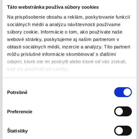
fólia – deka | 160 x 210cm
fólia – deka | 130x210cm
Táto webstránka používa súbory cookies
Turistické doplnky
Turistické doplnky
Na prispôsobenie obsahu a reklám, poskytovanie funkcií
sociálnych médií a analýzu návštevnosti používame
Skladom - doručenie do 24-
Aktuálne vypredané
súbory cookie. Informácie o tom, ako používate naše
48 hod
Rozmery: 210cmx130cm
webové stránky, poskytujeme aj našim partnerom v
Rozmery: 210cmx160cm
Udržiava telesnú teplotu
oblasti sociálnych médií, inzercie a analýzy. Títo partneri
Udržiava telesnú teplotu
Vyrobené z metalickej fólie
môžu príslušné informácie skombinovať s ďalšími
Vyrobené z metalickej fólie
Hypoalergénna
Hypoalergénna
údajmi, ktoré ste im poskytli alebo ktoré od vás získali,
Strieborná farba
Strieborná farba
keď ste používali ich služby.
1,40
€
2,21
€
2,00
€
(
1,14
€
bez DPH)
★
★
★
★
★
(
1,63
€
bez DPH)
V
★
★
★
★
★
Potrebné
ý
b
e
Preferencie
r
s
Zobrazujú sa 2 výsledky
ú
Štatistiky
h