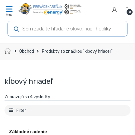
Prejsť
Prejsť
na
na
0
navigáciu
obsah
Products
search
Domov
Obchod
Produkty so značkou “kĺbový hriadeľ”
kĺbový hriadeľ
Zobrazujú sa 4 výsledky
Filter
Základné radenie