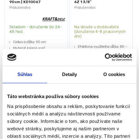
90cm | KD10067
6Z 1 3/8″
Príslušenstvo
Príslušenstvo
Skladom - doručenie do 24-
Na sklade u dodávateľa
48 hod .
(doručenie 4-8 pracovných
dni)
Celková dĺžka: 90 cm
Efektívna využiteľná dĺžka: 80 –
Materiál: kalená oceľ
110 cm
Typ: kĺbový
Obojstranný kĺbový hriadeľ 1 3/8″
Použitie: poľnohospodárske,
– 6 zubov (vhodný na všetky
záhradnícke a priemyselné stroje
štandardné typy)
89,00
€
Súhlas
Detaily
O cookies
Max. krútiaci moment: 210 Nm
60,00
€
112,35
€
Priemer zvona: 12 cm
(
48,78
€
bez DPH)
(
91,34
€
bez DPH)
★
★
★
★
★
★
★
★
★
★
Spojovací profil: 3-hran
Táto webstránka používa súbory cookies
Na prispôsobenie obsahu a reklám, poskytovanie funkcií
sociálnych médií a analýzu návštevnosti používame
súbory cookie. Informácie o tom, ako používate naše
webové stránky, poskytujeme aj našim partnerom v
oblasti sociálnych médií, inzercie a analýzy. Títo partneri