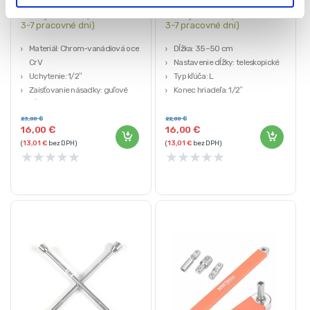
Na objednávku (doručenie
Na objednávku (doručenie
3-7 pracovné dni)
3-7 pracovné dni)
Materiál: Chrom-vanádiová oceľ
Dĺžka: 35–50 cm
CrV
Nastavenie dĺžky: teleskopické
Uchytenie: 1/2″
Typ kľúča: L
Zaisťovanie násadky: guľové
Konec hriadeľa: 1/2″
Dĺžka priečnika: 40 cm
Materiál: chróm-vanádiová oceľ
Dĺžka násadiek: 55 mm
CrV
23,00
€
22,00
€
16,00
€
16,00
€
(
13,01
€
bez DPH)
(
13,01
€
bez DPH)
★
★
★
★
★
★
★
★
★
★