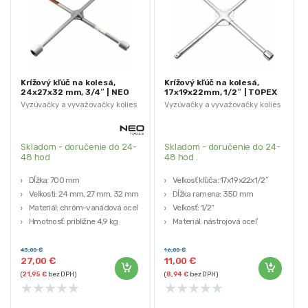
Krížový kľúč na kolesá,
Krížový kľúč na kolesá,
24x27x32 mm, 3/4″ | NEO
17x19x22mm, 1/2″ | TOPEX
TOOLS
Vyzúvačky a vyvažovačky kolies
Vyzúvačky a vyvažovačky kolies
Skladom - doručenie do 24-
Skladom - doručenie do 24-
48 hod
48 hod .
Dĺžka: 700 mm
Veľkosť kľúča: 17x19x22x1/2″
Veľkosti: 24 mm, 27 mm, 32 mm
Dĺžka ramena: 350 mm
Materiál: chróm-vanádová oceľ
Veľkosť: 1/2“
Hmotnosť: približne 4,9 kg
Materiál: nástrojová oceľ
43,00
€
16,00
€
27,00
€
11,00
€
(
21,95
€
bez DPH)
(
8,94
€
bez DPH)
★
★
★
★
★
★
★
★
★
★