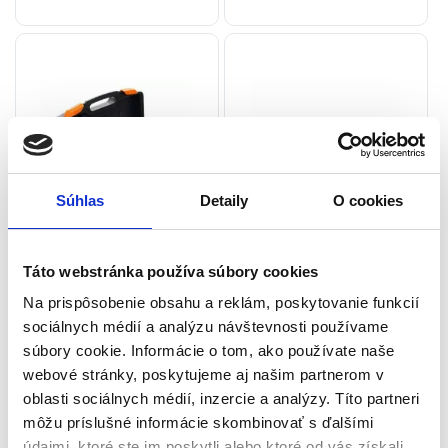
Súhlas
Detaily
O cookies
Prevodový kľúč na kolesá,
Rozťahovací kľúč na kolesá,
8000Nm | KD1123
17x19mm | TOPEX
Táto webstránka používa súbory cookies
Oprava a servis
Vyzúvačky a vyvažovačky kolies
Na prispôsobenie obsahu a reklám, poskytovanie funkcií
sociálnych médií a analýzu návštevnosti používame
Na sklade u dodávateľa
Na sklade u dodávateľa
súbory cookie. Informácie o tom, ako používate naše
(doručenie 4-8 pracovných
(doručenie 4-8 pracovných
dni)
dni)
webové stránky, poskytujeme aj našim partnerom v
oblasti sociálnych médií, inzercie a analýzy. Títo partneri
Krútiaci moment: 8000 Nm
Veľkosť kľúča: 17×19 mm
môžu príslušné informácie skombinovať s ďalšími
Prevodový pomer: 1:78
Dĺžka ramena: 340 mm, 520 mm
údajmi, ktoré ste im poskytli alebo ktoré od vás získali,
Nadstavce: 32mm, 33mm
Materiál: nástrojová oceľ