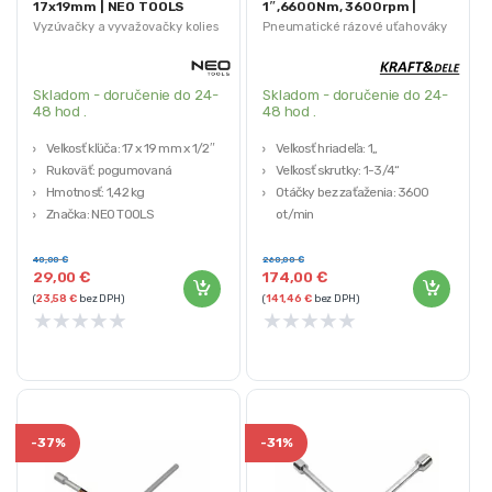
17x19mm | NEO TOOLS
1″,6600Nm, 3600rpm |
KD5786
Vyzúvačky a vyvažovačky kolies
Pneumatické rázové uťahováky
Skladom - doručenie do 24-
Skladom - doručenie do 24-
48 hod .
48 hod .
Veľkosť kľúča: 17 x 19 mm x 1/2″
Veľkosť hriadeľa: 1„
Rukoväť: pogumovaná
Veľkosť skrutky: 1-3/4“
Hmotnosť: 1,42 kg
Otáčky bez zaťaženia: 3600
Značka: NEO TOOLS
ot/min
Maximálny krútiaci moment: 6600
Nm
40,00
€
260,00
€
29,00
€
174,00
€
Priemerná spotreba vzduchu:
(
23,58
€
bez DPH)
(
141,46
€
bez DPH)
1140 l/min
★
★
★
★
★
★
★
★
★
★
-
37%
-
31%