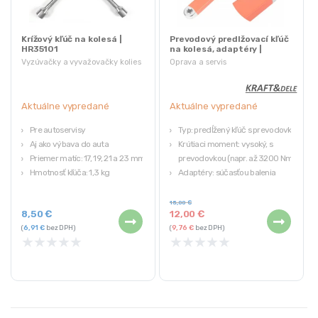
Krížový kľúč na kolesá |
Prevodový predlžovací kľúč
HR35101
na kolesá, adaptéry |
KD5936
Vyzúvačky a vyvažovačky kolies
Oprava a servis
Aktuálne vypredané
Aktuálne vypredané
Pre autoservisy
Typ: predĺžený kľúč s prevodovkou
Aj ako výbava do auta
Krútiaci moment: vysoký, s
Priemer matíc: 17, 19, 21 a 23 mm
prevodovkou (napr. až 3200 Nm)
Hmotnosť kľúča: 1,3 kg
Adaptéry: súčasťou balenia
(vhodné pre bežné veľkosti)
15,00
€
8,50
€
12,00
€
(
6,91
€
bez DPH)
(
9,76
€
bez DPH)
★
★
★
★
★
★
★
★
★
★