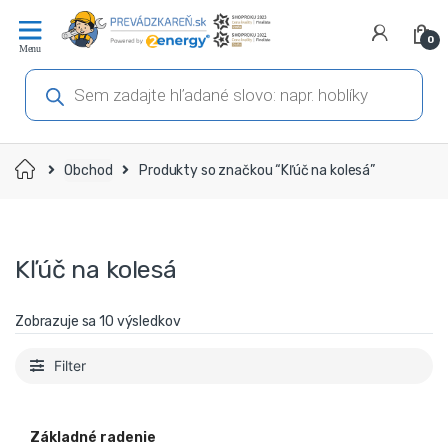
Prejsť
Prejsť
na
na
0
navigáciu
obsah
Products
search
Domov
Obchod
Produkty so značkou “Kľúč na kolesá”
Kľúč na kolesá
Zobrazuje sa 10 výsledkov
Filter
Základné radenie