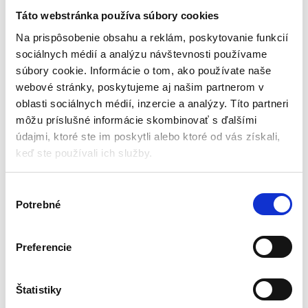
36 mesiacov | modrý
36 mesiacov | ružový
Táto webstránka používa súbory cookies
Kočíky
Kočíky
Na prispôsobenie obsahu a reklám, poskytovanie funkcií
sociálnych médií a analýzu návštevnosti používame
Skladom - doručenie do 24-
Aktuálne vypredané
súbory cookie. Informácie o tom, ako používate naše
48 hod
Vek: 6-36 mesiacov
webové stránky, poskytujeme aj našim partnerom v
Vek: 6-36 mesiacov
Rozmery kočíka: 50 x 70 x 106 cm
oblasti sociálnych médií, inzercie a analýzy. Títo partneri
Rozmery kočíka: 50 x 70 x 106 cm
Nastaviteľné sedadlo
môžu príslušné informácie skombinovať s ďalšími
Nastaviteľné sedadlo
Tkanina: impregnovaný ľan
Tkanina: impregnovaný ľan
údajmi, ktoré ste im poskytli alebo ktoré od vás získali,
Hmotnosť: 9 kg
Hmotnosť: 9 kg
keď ste používali ich služby.
79,80
€
67,20
€
129,00
€
99,00
€
(
54,63
€
bez DPH)
★
★
★
★
★
(
80,49
€
bez DPH)
V
★
★
★
★
★
Potrebné
ý
b
e
Preferencie
r
s
Zobrazujú sa 2 výsledky
ú
Štatistiky
h