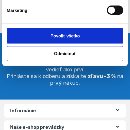
l
Marketing
a
s
u
Povoliť všetko
Pravidelná dávka noviniek
Odmietnuť
Buďte vždy v obraze. O zľavách budete
vedieť ako prví.
Prihláste sa k odberu a získajte
zľavu -3 %
na
prvý nákup.
Informácie
Naše e-shop prevádzky