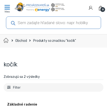
Prejsť
Prejsť
na
na
0
navigáciu
obsah
Products
search
Domov
Obchod
Produkty so značkou “kočík”
kočík
Zobrazujú sa 2 výsledky
Filter
Základné radenie