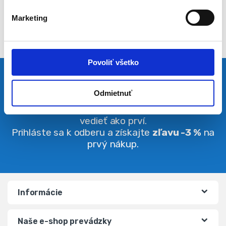
l
Marketing
a
s
u
Povoliť všetko
Pravidelná dávka noviniek
Odmietnuť
Buďte vždy v obraze. O zľavách budete
vedieť ako prví.
Prihláste sa k odberu a získajte
zľavu -3 %
na
prvý nákup.
Informácie
Naše e-shop prevádzky