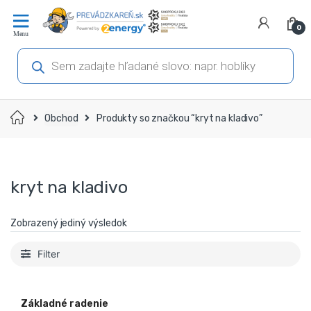
Prejsť
Prejsť
na
na
0
navigáciu
obsah
Products
search
Domov
Obchod
Produkty so značkou “kryt na kladivo”
kryt na kladivo
Zobrazený jediný výsledok
Filter
Základné radenie