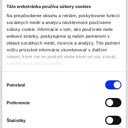
dlažbu, 2000g | GEKO
Táto webstránka používa súbory cookies
Kladivá
Na prispôsobenie obsahu a reklám, poskytovanie funkcií
sociálnych médií a analýzu návštevnosti používame
Skladom - doručenie do 24-
súbory cookie. Informácie o tom, ako používate naše
48 hod
webové stránky, poskytujeme aj našim partnerom v
Kvalitná gumová ochrana
oblasti sociálnych médií, inzercie a analýzy. Títo partneri
Univerzálne prispôsobenie
môžu príslušné informácie skombinovať s ďalšími
Jednoduchá inštalácia
Ochrana povrchu
údajmi, ktoré ste im poskytli alebo ktoré od vás získali,
Hmotnosť: 0,35 kg
keď ste používali ich služby.
9,00
€
2,00
€
(
1,63
€
bez DPH)
V
★
★
★
★
★
Potrebné
ý
b
e
Preferencie
r
s
Zobrazený jediný výsledok
ú
Štatistiky
h