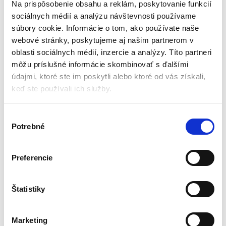
Na prispôsobenie obsahu a reklám, poskytovanie funkcií
sociálnych médií a analýzu návštevnosti používame
súbory cookie. Informácie o tom, ako používate naše
webové stránky, poskytujeme aj našim partnerom v
oblasti sociálnych médií, inzercie a analýzy. Títo partneri
môžu príslušné informácie skombinovať s ďalšími
údajmi, ktoré ste im poskytli alebo ktoré od vás získali,
keď ste používali ich služby.
V
Stolná LED lampa s
Stolná LED lampa –
Potrebné
ý
displejom | biela
stmievateľná | VIDEX
BERLIN
b
Stolné lampy
Stolné lampy
e
Preferencie
r
Aktuálne vypredané
Aktuálne vypredané
s
ú
Štatistiky
3 režimy osvetlenia
Svetelný tok: 100Lm
8 možností výberu melódie
Napájanie USB-C
h
Výkon: 5W – 14ks LED
Uhol rozptylu: 120°
l
Marketing
Farebná teplota: 3000K-4000K-
Životnosť: 30 000 h
a