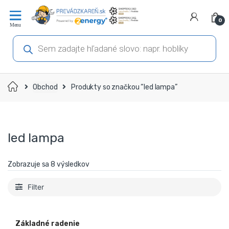
Prejsť
Prejsť
na
na
0
navigáciu
obsah
Products
search
Domov
Obchod
Produkty so značkou “led lampa”
led lampa
Zobrazuje sa 8 výsledkov
Filter
Základné radenie