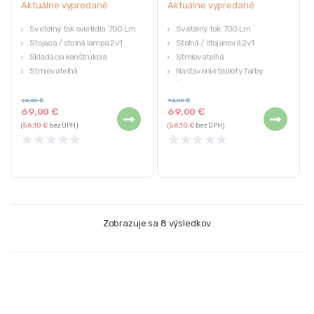
Aktuálne vypredané
Aktuálne vypredané
Svetelný tok svietidla: 700 Lm
Svetelný tok: 700 Lm
Stojaca / stolná lampa 2v1
Stolná / stojanová 2v1
Skladacia konštrukcia
Stmievateľná
Stmievateľná
Nastavenie teploty farby
Pracovná doba: 30 000 h
Životnosť: 30 000 h
94,00
€
94,00
€
69,00
€
69,00
€
(
56,10
€
bez DPH)
(
56,10
€
bez DPH)
★
★
★
★
★
★
★
★
★
★
Zobrazuje sa 8 výsledkov