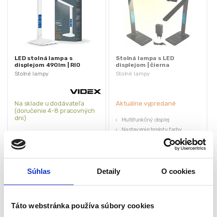
LED stolná lampa s
Stolná lampa s LED
displejom 490lm | RIO
displejom | čierna
WHITE
Stolné lampy
Stolné lampy
Na sklade u dodávateľa
Aktuálne vypredané
(doručenie 4-8 pracovných
dni)
Multifunkčný displej
Nastavenie teploty farby
Svetelný tok: 490 lm
2 miesta pre mobil
LCD displej
Rozmery: 12 x 17 x 57 cm
Zmena teploty farby
Hmotnosť: 0,649 kg
Životnosť: 30 000 h
44,10
€
Súhlas
Detaily
O cookies
Stmievateľná
36,75
€
57,00
€
35,00
€
(
29,88
€
bez DPH)
★
★
★
★
★
(
28,46
€
bez DPH)
★
★
★
★
★
Táto webstránka používa súbory cookies