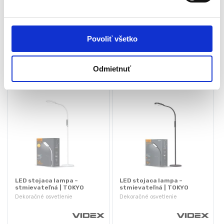
6000K
Uhol rozptylu: 120°
s
Svietivosť: 55 lm
39,90
€
31,50
€
18,90
€
u
(
25,61
€
bez DPH)
(
15,37
€
bez DPH)
Povoliť všetko
★
★
★
★
★
★
★
★
★
★
Odmietnuť
LED stojaca lampa –
LED stojaca lampa –
stmievateľná | TOKYO
stmievateľná | TOKYO
biela
čierna
Dekoračné osvetlenie
Dekoračné osvetlenie