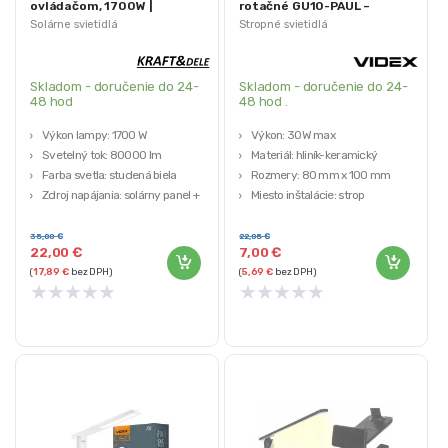
ovládačom, 1700W |
rotačné GU10-PAUL –
KD3481
čierne | VIDEX
Solárne svietidlá
Stropné svietidlá
Skladom - doručenie do 24-
Skladom - doručenie do 24-
48 hod
48 hod .
Výkon lampy: 1700 W
Výkon: 30W max
Svetelný tok: 80000 lm
Materiál: hliník-keramický
Farba svetla: studená biela
Rozmery: 80 mm x 100 mm
Zdroj napájania: solárny panel +
Miesto inštalácie: strop
kapacitná batéria
Farba: čierna
Ovládanie: diaľkový ovládač s
35,00
€
22,05
€
22,00
€
7,00
€
funkciami ON / OFF / MODE 1–3
(
17,89
€
bez DPH)
(
5,69
€
bez DPH)
★
★
★
★
★
★
★
★
★
★