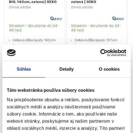
BIG, 140cm, zelená | GEKO
zelená | GEKO
Zimná údržba
Zimná údržba
Skladom - doručenie do 24-
Skladom - doručenie do 24-
48 hod
48 hod
Celková dĺžka lopaty: 140 cm
Celková dĺžka lopaty: 137 cm
Šírka v základni: 47 cm
Šírka v základni: 39 cm
Hmotnosť: 1,9 kg
Hmotnosť: 1,36 kg
Farba: zelená
Farba: zelená
Súhlas
Detaily
O cookies
49,00
€
35,00
€
37,00
€
25,00
€
(
30,08
€
bez DPH)
(
20,33
€
bez DPH)
★
★
★
★
★
★
★
★
★
★
(1)
Táto webstránka používa súbory cookies
Na prispôsobenie obsahu a reklám, poskytovanie funkcií
sociálnych médií a analýzu návštevnosti používame
súbory cookie. Informácie o tom, ako používate naše
webové stránky, poskytujeme aj našim partnerom v
oblasti sociálnych médií, inzercie a analýzy. Títo partneri