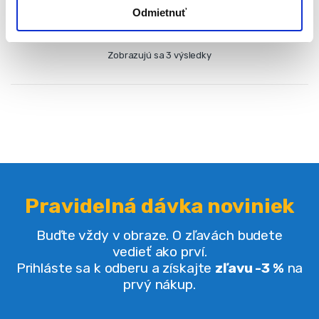
Odmietnuť
Zobrazujú sa 3 výsledky
Pravidelná dávka noviniek
Buďte vždy v obraze. O zľavách budete
vedieť ako prví.
Prihláste sa k odberu a získajte
zľavu -3 %
na
prvý nákup.