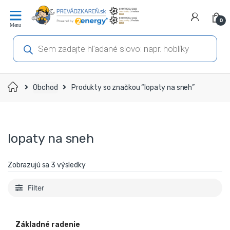
Prejsť
Prejsť
na
na
0
navigáciu
obsah
Products
search
Domov
Obchod
Produkty so značkou “lopaty na sneh”
lopaty na sneh
Zobrazujú sa 3 výsledky
Filter
Základné radenie