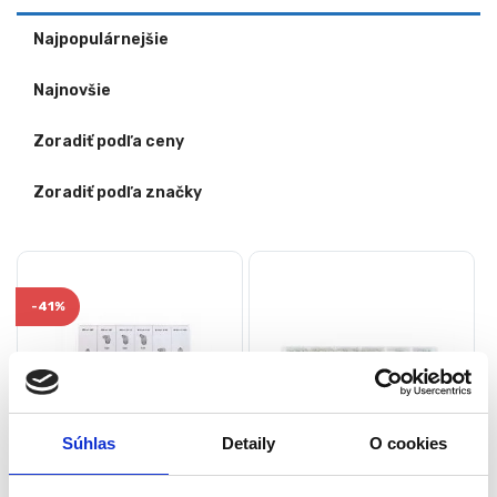
Najpopulárnejšie
Najnovšie
Zoradiť podľa ceny
Zoradiť podľa značky
-
41%
Súhlas
Detaily
O cookies
Sada mazníc M6/M8/M10 |
NEO sada mazníc – 110