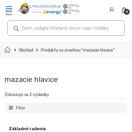
Prejsť
Prejsť
na
na
0
navigáciu
obsah
Products
search
Domov
Obchod
Produkty so značkou “mazacie hlavice”
mazacie hlavice
Zobrazujú sa 2 výsledky
Filter
Základné radenie