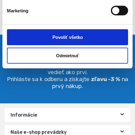
l
Marketing
a
s
u
Povoliť všetko
Pravidelná dávka noviniek
Odmietnuť
Buďte vždy v obraze. O zľavách budete
vedieť ako prví.
Prihláste sa k odberu a získajte
zľavu -3 %
na
prvý nákup.
Informácie
Naše e-shop prevádzky