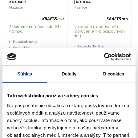
KD10507
| KD1444
Maznice
Maznice
Skladom - doručenie do 24-
Na sklade u dodávateľa
48 hod .
(doručenie 4-8 pracovných
dni)
Mazacie hlavice
Kapacita: 15 litrov
Sada 110ks
Tlak: 50:1
45° a 90°
Kapacita: 0,85 l/min
Praktický box
Vzduch: 6-8 MPa
Kraft&Dele
Výstupný tlak: 300 – 400 Mpa
178,50
€
Súhlas
Detaily
O cookies
8,00
€
105,00
€
13,65
€
(
6,50
€
bez DPH)
(
85,37
€
bez DPH)
★
★
★
★
★
★
★
★
★
★
Táto webstránka používa súbory cookies
Na prispôsobenie obsahu a reklám, poskytovanie funkcií
sociálnych médií a analýzu návštevnosti používame
súbory cookie. Informácie o tom, ako používate naše
webové stránky, poskytujeme aj našim partnerom v
oblasti sociálnych médií, inzercie a analýzy. Títo partneri