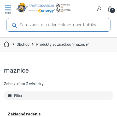
Prejsť
Prejsť
na
na
0
navigáciu
obsah
Products
search
Domov
Obchod
Produkty so značkou “maznice”
maznice
Zobrazujú sa 3 výsledky
Filter
Základné radenie