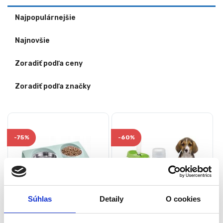
Najpopulárnejšie
Najnovšie
Zoradiť podľa ceny
Zoradiť podľa značky
-
75%
-
60%
Súhlas
Detaily
O cookies
Miska pre psa a mačku
Dvojitá miska pre psa –