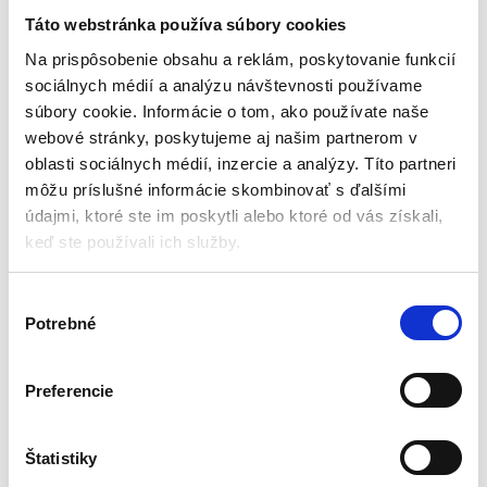
dvojitá s podstavcom |
mačku so zásobníkom vody
2x350ml
Táto webstránka používa súbory cookies
Misky
Misky
Na prispôsobenie obsahu a reklám, poskytovanie funkcií
sociálnych médií a analýzu návštevnosti používame
Skladom - doručenie do 24-
Skladom - doručenie do 24-
súbory cookie. Informácie o tom, ako používate naše
48 hod
48 hod
webové stránky, poskytujeme aj našim partnerom v
Priemer misky: 14,5cm
Objem misky: 2×0,45l
oblasti sociálnych médií, inzercie a analýzy. Títo partneri
Rozmery: 7,5/15/38cm
Objem fľaše: 0,4l
môžu príslušné informácie skombinovať s ďalšími
Hmotnosť: 0,350kg
Dávkovač vody
Objem: 2x350ml
Ergonomický tvar
údajmi, ktoré ste im poskytli alebo ktoré od vás získali,
Podstavec
Praktická
keď ste používali ich služby.
8,82
€
4,00
€
3,50
€
15,75
€
(
3,25
€
bez DPH)
(
2,85
€
bez DPH)
V
★
★
★
★
★
★
★
★
★
★
Potrebné
ý
b
e
Preferencie
r
s
Zobrazujú sa 2 výsledky
ú
Štatistiky
h