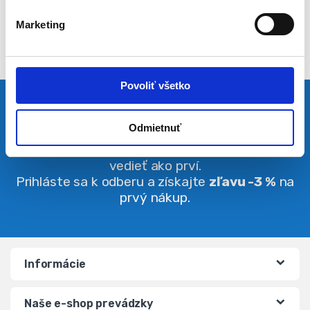
l
Marketing
a
s
u
Povoliť všetko
Pravidelná dávka noviniek
Odmietnuť
Buďte vždy v obraze. O zľavách budete
vedieť ako prví.
Prihláste sa k odberu a získajte
zľavu -3 %
na
prvý nákup.
Informácie
Naše e-shop prevádzky