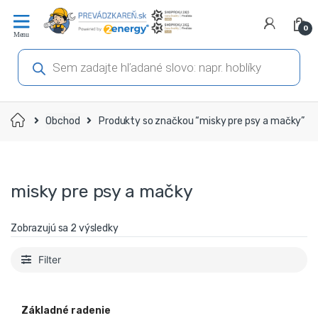
Prejsť
Prejsť
na
na
0
navigáciu
obsah
Products
search
Domov
Obchod
Produkty so značkou “misky pre psy a mačky”
misky pre psy a mačky
Zobrazujú sa 2 výsledky
Filter
Základné radenie