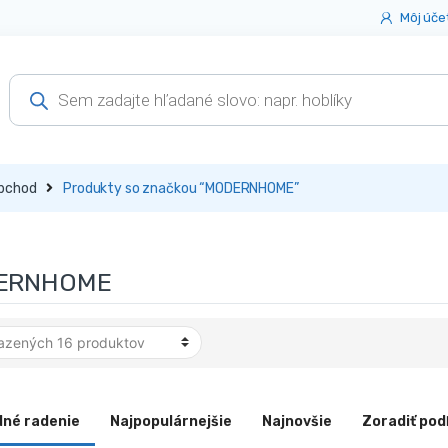
Môj úče
Products
search
bchod
Produkty so značkou “MODERNHOME”
ERNHOME
dné radenie
Najpopulárnejšie
Najnovšie
Zoradiť pod