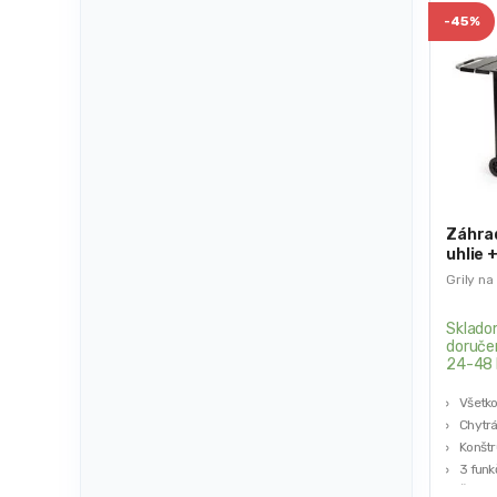
-
45%
Záhrad
uhlie +
Grily na
Sklado
doruče
24-48 
Všetko
Chytrá
Konštr
3 funk
Šikovn