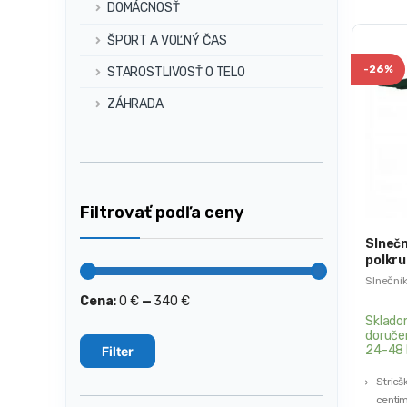
DOMÁCNOSŤ
ŠPORT A VOĽNÝ ČAS
-
26%
STAROSTLIVOSŤ O TELO
ZÁHRADA
Filtrovať podľa ceny
Slnečn
polkru
2.7m
Slneční
Cena:
0 €
—
340 €
Minimálna
Maximálna
cena
cena
Sklado
doruče
24-48 
Filter
Strieš
centi