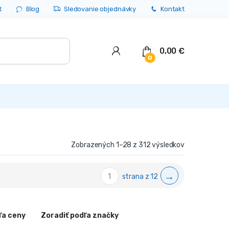
t
Blog
Sledovanie objednávky
Kontakt
0,00
€
0
Zobrazených 1–28 z 312 výsledkov
→
strana z 12
ľa ceny
Zoradiť podľa značky