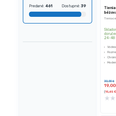
Predané:
461
Dostupné:
39
Tienia
béžov
Tieniace
Sklado
doruče
24-48 
Vodeod
Rozmer
Chráni
Modern
slneč
30,00
€
19,0
(
15,45
★
★