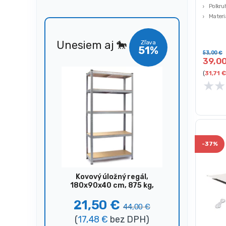
Polkru
Materi
Výška
Unesiem aj 🐎
Zľava
51%
53,00
€
39,0
(
31,71
€
★
★
-
37%
Kovový úložný regál,
180x90x40 cm, 875 kg,
strieborný
21,50
€
44,00
€
(
17,48
€
bez DPH)