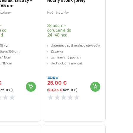
vešiak na šaty –
Nočný stolík | biely
 165 cm
stojany
Nočné stolíky
-
Skladom -
e do
doručenie do
od
24-48 hod
15 kg
Určené do spálne alebo obývačky
šiaka: 165 cm
Zásuvka
e: 117cm
Laminovaný povrch
c: 117 cm
Jednoduchá montáž
tabilná kovová konštrukcia
Farba: biela
45,15
€
€
25,00
€
ez DPH)
(
20,33
€
bez DPH)
★
★
★
★
★
★
★
★