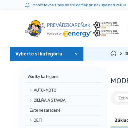
Prejsť
Prejsť
Množstevné zľavy do 5% darček pri nákupe nad 250 €
na
na
navigáciu
obsah
Domov
O
Všetky kategórie
MOD
AUTO-MOTO
DIELŇA A STAVBA
Ešte nezaradené
Zákla
DETI