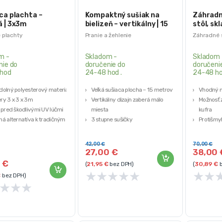
ca plachta –
Kompaktný sušiak na
Záhradn
á | 3x3m
bielizeň – vertikálny | 15
stôl, skl
m
180×70
 plachty
Pranie a žehlenie
Záhradné 
m -
Skladom -
Skladom 
nie do
doručenie do
doručeni
hod
24-48 hod .
24-48 ho
olný polyesterový materiál
Veľká sušiaca plocha – 15 metrov
Vhodný n
y 3 x 3 x 3m
Vertikálny dizajn zaberá málo
Možnosť z
 pred škodlivými UV lúčmi
miesta
kufra
á alternatíva k tradičným
3 stupne sušičky
Protišmy
níkom
Materiál: práškovo lakovaná oceľ a
Rozmery 
plast
Prípustné
42,00
€
70,00
€
27,00
€
38,00
0
€
(
21,95
€
bez DPH)
(
30,89
€
b
★
★
★
★
★
★
★
€
bez DPH)
★
★
★