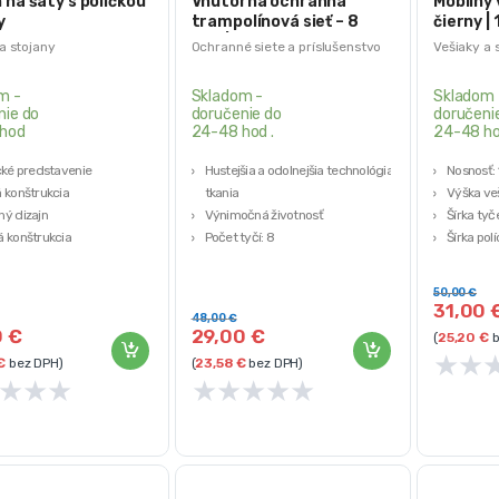
 na šaty s poličkou
Vnútorná ochranná
Mobilný 
y
trampolínová sieť – 8
čierny |
tyčí | 305 cm
a stojany
Ochranné siete a príslušenstvo
Vešiaky a 
m -
Skladom -
Skladom 
nie do
doručenie do
doručeni
hod
24-48 hod .
24-48 h
cké predstavenie
Hustejšia a odolnejšia technológia
Nosnosť: 
 konštrukcia
tkania
Výška ve
ý dizajn
Výnimočná životnosť
Šírka tyč
 konštrukcia
Počet tyčí: 8
Šírka polí
Výška: 180cm
Odolná, s
50,00
€
31,00
48,00
€
0
€
29,00
€
(
25,20
€
b
★
★
€
bez DPH)
(
23,58
€
bez DPH)
★
★
★
★
★
★
★
★