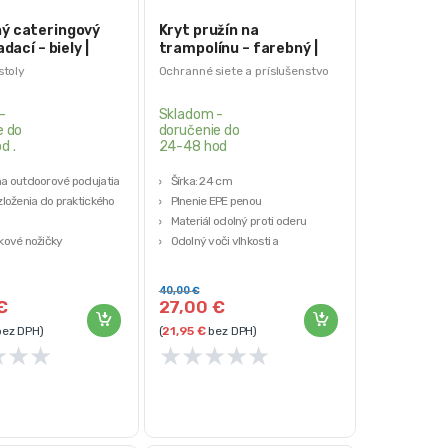
ý cateringový
Kryt pružín na
adací – biely |
trampolínu – farebný |
 cm
244 – 250 cm
stoly
Ochranné siete a príslušenstvo
-
Skladom -
e do
doručenie do
d .
24-48 hod
a outdoorové podujatia
Šírka: 24 cm
loženia do praktického
Plnenie EPE penou
Materiál odolný proti oderu
kové nožičky
Odolný voči vlhkosti a
stola: 180cm x 70cm
poveternostným podmienkam
 zaťaženie: 100 kg.
Odolný voči UV žiareniu
40,00
€
€
27,00
€
ez DPH)
(
21,95
€
bez DPH)
★
★
★
★
★
★
★
★