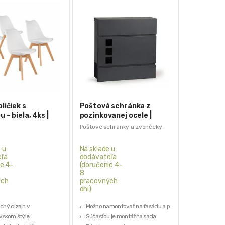
ličiek s
Poštová schránka z
 – biela, 4ks |
pozinkovanej ocele |
Nathan
Poštové schránky a zvončeky
 u
Na sklade u
ľa
dodávateľa
e 4-
(doručenie 4-
8
ých
pracovných
dni)
hý dizajn v
Možno namontovať na fasádu a plot
vskom štýle
Súčasťou je montážna sada