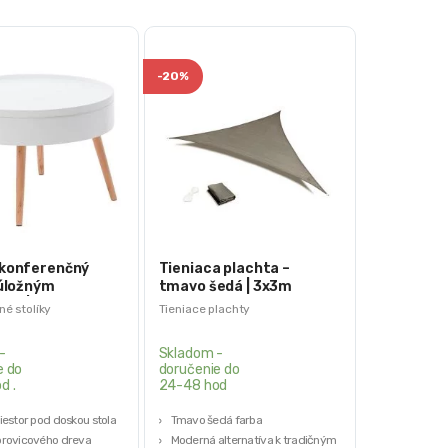
-
20%
 konferenčný
Tieniaca plachta –
 úložným
tmavo šedá | 3x3m
om | biely
é stolíky
Tieniace plachty
-
Skladom -
e do
doručenie do
d .
24-48 hod
iestor pod doskou stola
Tmavo šedá farba
orovicového dreva
Moderná alternatíva k tradičným