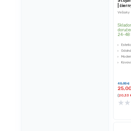
Stojan
| čiern
Vešiaky 
Sklado
doruče
24-48 
Esteti
Odolná
Modern
Kovová
40,00
€
25,0
(
20,33
★
★