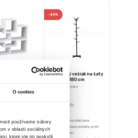
-
43%
y regál | biely
Stojanový vešiak na šaty
– čierny | 180 cm
Vešiaky a stojany
O cookies
-
Skladom -
e do
doručenie do
od
24-48 hod
žnosti konfigurácie
14 háčikov na oblečenie
vnosti používame súbory
izajn a štýl
Nohy chrániace podlahu pred
om v oblasti sociálnych
ela
poškriabaním
mi, ktoré ste im poskytli