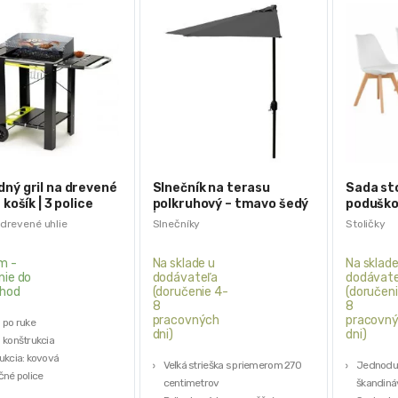
ný gril na drevené
Slnečník na terasu
Sada sto
 košík | 3 police
polkruhový – tmavo šedý
poduškou
| 2.7m
VENICE
 drevené uhlie
Slnečníky
Stoličky
m -
Na sklade u
Na sklade
nie do
dodávateľa
dodávate
hod
(doručenie 4-
(doručeni
8
8
pracovných
pracovn
 po ruke
dni)
dni)
 konštrukcia
ukcia: kovová
Veľká strieška s priemerom 270
Jednoduc
čné police
centimetrov
škandiná
ý košík