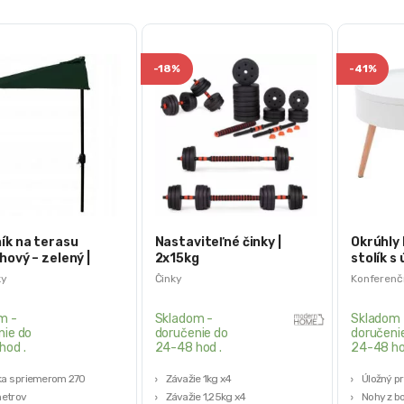
-
18%
-
41%
ík na terasu
Nastaviteľné činky |
Okrúhly
hový – zelený |
2x15kg
stolík s
priestor
ky
Činky
Konferenčn
m -
Skladom -
Skladom 
nie do
doručenie do
doručeni
hod .
24-48 hod .
24-48 ho
ka s priemerom 270
Závažie 1kg x4
Úložný pr
metrov
Závažie 1,25kg x4
Nohy z b