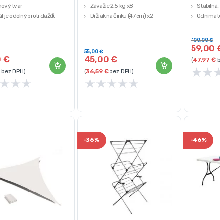
hový tvar
Závažie 2,5 kg x8
Stabilná,
ál je odolný proti dažďu
Držiak na činku (47 cm) x2
Odnímate
: 240 cm
100,00
€
59,00
55,00
€
0
€
45,00
€
(
47,97
€
b
★
★
bez DPH)
(
36,59
€
bez DPH)
★
★
★
★
★
★
★
★
-
36%
-
46%