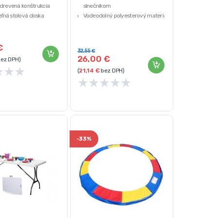
 drevená konštrukcia
slnečníkom
ľná stolová doska
Vodeodolný polyesterový materiál
Praktická taška súčasťou balenia
€
32,55
€
26,00
€
ez DPH)
★
★
★
(
21,14
€
bez DPH)
★
★
★
★
★
-
33%