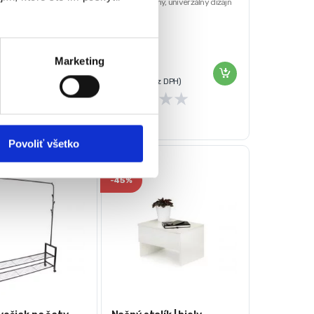
 laminovaná drevotrieska
Jednoduchý, univerzálny dizajn
: 17 kg
Ľahko sa montuje
€
40,00
€
Marketing
23,00
€
ez DPH)
★
★
★
(
18,70
€
bez DPH)
★
★
★
★
★
Povoliť všetko
-
45%