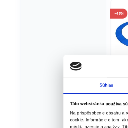
-
43%
Kryt p
trampo
366-
Ochranné
Súhlas
Sklado
doruče
24-48 
Táto webstránka používa sú
Rýchla
Na prispôsobenie obsahu a r
pomoc
cookie. Informácie o tom, ak
Vhodný
médií, inzercie a analýzy. Tí