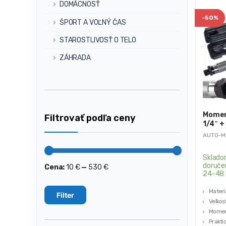
DOMÁCNOSŤ
-
50%
ŠPORT A VOĽNÝ ČAS
STAROSTLIVOSŤ O TELO
ZÁHRADA
Momen
Filtrovať podľa ceny
1/4″ +
AUTO-M
Sklado
doruče
Cena:
10 €
—
530 €
Minimálna
Maximálna
24-48 
cena
cena
Materi
Filter
Veľkosť
Momen
Prakti