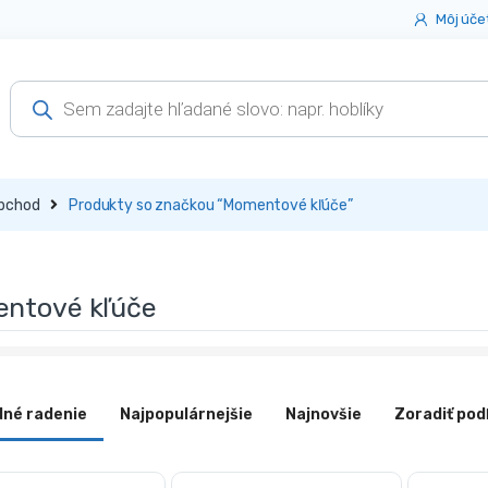
Môj úče
Products
search
bchod
Produkty so značkou “Momentové kľúče”
ntové kľúče
dné radenie
Najpopulárnejšie
Najnovšie
Zoradiť pod