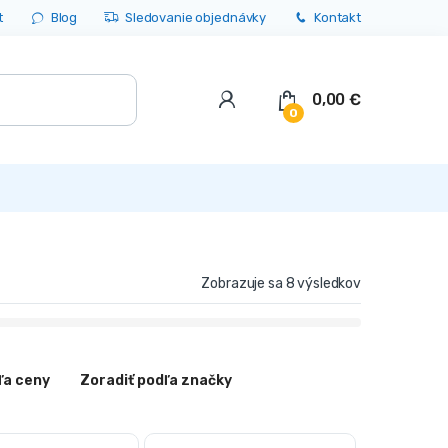
t
Blog
Sledovanie objednávky
Kontakt
0,00
€
0
Zobrazuje sa 8 výsledkov
ľa ceny
Zoradiť podľa značky