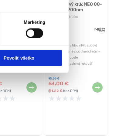
mentový NEO –
Momentový kľúč NEO 08-
0-210 Nm | 08-827
825 | 40-200nm
 kľúče
Momentové kľúče
Marketing
Aktuálne
né
vypredané
20-210 Nm
Silná račňa v hlave (45 zubov)
bov: 45
Telo vyrobené z odolnej chróm-
Povoliť všetko
 +/- 3%
vanádiovej ocele
70 mm
Pohodlná plastová rukoväť
NEO TOOLS
Celková dĺžka produktu: 490 mm
95,55
€
€
63,00
€
z DPH)
(
51,22
€
bez DPH)
★
★
★
★
★
★
★
★