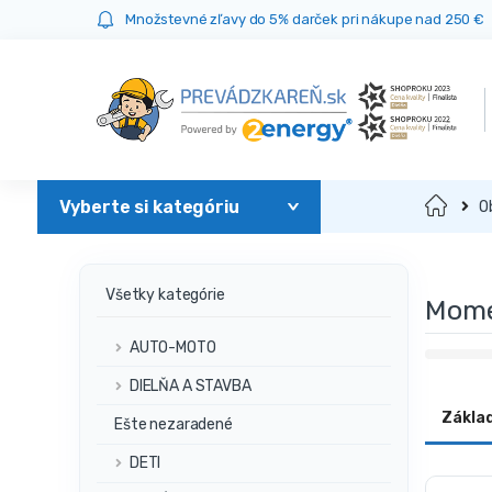
Prejsť
Prejsť
Množstevné zľavy do 5% darček pri nákupe nad 250 €
na
na
navigáciu
obsah
Domov
O
Všetky kategórie
Mome
AUTO-MOTO
DIELŇA A STAVBA
Zákla
Ešte nezaradené
DETI