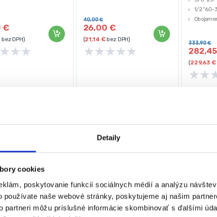
sť kľúča: 0.6kg
Materiál konštrukcie: kvalitná CrV
1/2 “60
oceľ
Obojsme
40,00
€
0
€
26,00
€
Chróm-va
bez DPH)
(
21,14
€
bez DPH)
333,90
€
★
★
★
★
★
★
★
★
282,4
(
229,63
€
★
★
Detaily
bory cookies
eklám, poskytovanie funkcií sociálnych médií a analýzu návšte
o používate naše webové stránky, poskytujeme aj našim partner
to partneri môžu príslušné informácie skombinovať s ďalšími údaj