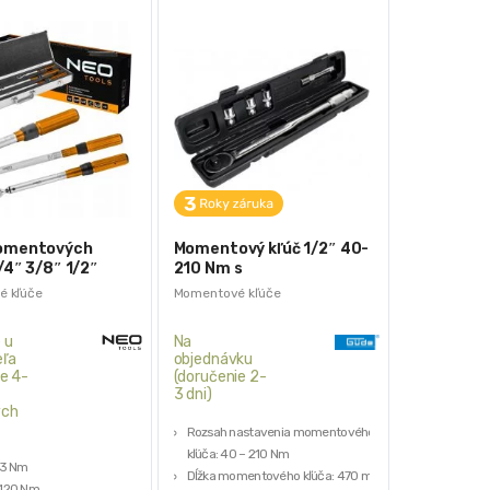
omentových
Momentový kľúč 1/2″ 40-
/4″ 3/8″ 1/2″
210 Nm s
8-845
príslušenstvom, 5-dielna
 kľúče
Momentové kľúče
sada, Güde | BGU-39010
 u
Na
ľa
objednávku
e 4-
(doručenie 2-
3 dni)
ých
Rozsah nastavenia momentového
kľúča: 40 – 210 Nm
23 Nm
Dĺžka momentového kľúča: 470 mm
-120 Nm