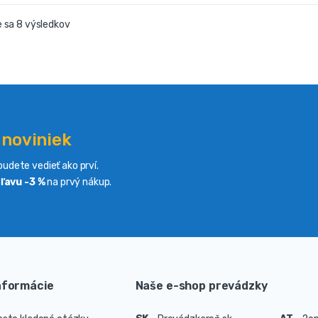
 sa 8 výsledkov
 noviniek
udete vedieť ako prví.
ľavu -3 %
na prvý nákup.
nformácie
Naše e-shop prevádzky