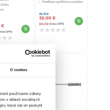
Predĺženie s guľôčkovou poistkou:
-330 Nm
125 mm
rné
Rozmery (DxŠxV): 485 x 80 x 65
36,75
€
nádiová oceľ
mm
32,00
€
Hmotnosť netto/brutto: 2,1 kg/2,2
(
26,02
€
bez DPH)
5
€
kg
★
★
★
★
★
bez DPH)
★
★
★
O cookies
vnosti používame súbory
om v oblasti sociálnych
mi, ktoré ste im poskytli