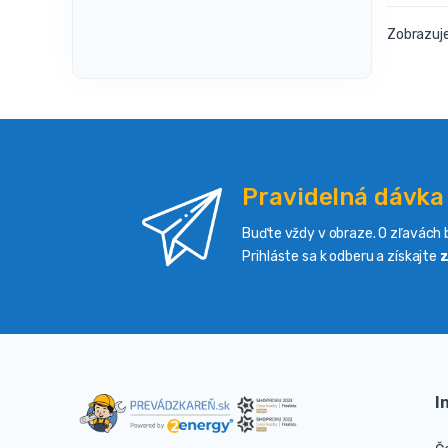
Zobrazuje
Pravidelná dávka
Buďte vždy v obraze. O zľavách b
Prihláste sa k odberu a získajte
z
I