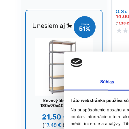
Hmotno
28,00
€
14,0
(
11,38
€
Unesiem aj 🐎
Zľava
51%
★
★
Súhlas
Táto webstránka používa sú
Kovový úložný regál,
180x90x40 cm, 875 kg,
Na prispôsobenie obsahu a r
strieborný
21,50
€
cookie. Informácie o tom, ak
44,00
€
médií, inzercie a analýzy. Tí
(
17,48
€
bez DPH)