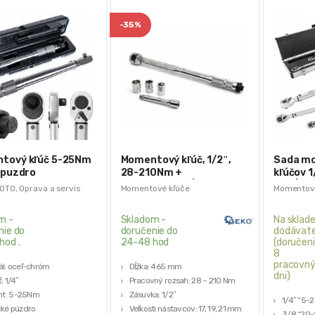
-
35%
tový kľúč 5-25Nm
Momentový kľúč, 1/2″,
Sada m
 puzdro
28-210Nm +
kľúčov 1
príslušenstvo | GEKO
NEO | 0
OTO
,
Oprava a servis
Momentové kľúče
Momentové
m -
Skladom -
Na sklade
nie do
doručenie do
dodávate
hod .
24-48 hod
(doručeni
8
pracovn
ál: oceľ-chróm
Dĺžka: 465 mm
dni)
: 1/4″
Pracovný rozsah: 28 – 210 Nm
t: 5-25Nm
Zásuvka: 1/2″
1/4″ “5-
cké púzdro
Veľkosti nástavcov: 17, 19, 21 mm
3/8 “20