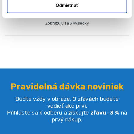
Odmietnuť
Zobrazujú sa 3 výsledky
Pravidelná dávka noviniek
Buďte vždy v obraze. O zľavách budete
vedieť ako prví.
Prihláste sa k odberu a získajte
zľavu -3 %
na
prvý nákup.