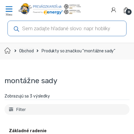
Prejsť
Prejsť
na
na
0
navigáciu
obsah
Products
search
Domov
Obchod
Produkty so značkou “montážne sady”
montážne sady
Zobrazujú sa 3 výsledky
Filter
Základné radenie