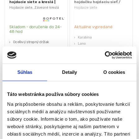
hojdacie siete a kreslá |
hojdačku hojdaciu sieť /
150 kg
hamak 200kg
Hojdacie siete
,
Závesné kreslá
Hojdacie siete
Skladom - doručenie do 24-
Aktuálne vypredané
48 hod
Karabína
Oceľový stropný držiak
Lano
3 karabíny
Skrutky
4 skrutky
Hmoždinky
4 rozpínacie kotvy
Držiak
Reťaz je 1,5 m
15,75
€
Súhlas
Detaily
O cookies
11,03
€
30,45
€
15,00
€
(
8,96
€
bez DPH)
★
★
★
★
★
(
12,20
€
bez DPH)
★
★
★
★
★
Táto webstránka používa súbory cookies
Na prispôsobenie obsahu a reklám, poskytovanie funkcií
sociálnych médií a analýzu návštevnosti používame
súbory cookie. Informácie o tom, ako používate naše
webové stránky, poskytujeme aj našim partnerom v
oblasti sociálnych médií, inzercie a analýzy. Títo partneri