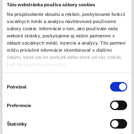
vedrom + 4 návleky
Táto webstránka používa súbory cookies
Mopy a vedrá
Na prispôsobenie obsahu a reklám, poskytovanie funkcií
sociálnych médií a analýzu návštevnosti používame
Aktuálne vypredané
súbory cookie. Informácie o tom, ako používate naše
webové stránky, poskytujeme aj našim partnerom v
Materiál: PP
Dvojkomorové vedro
oblasti sociálnych médií, inzercie a analýzy. Títo partneri
Pre všetky povrchy
môžu príslušné informácie skombinovať s ďalšími
Rozmery vedra: 17/20 / 40 cm
údajmi, ktoré ste im poskytli alebo ktoré od vás získali,
Rozmery mopu: 12/33 / 125 cm
keď ste používali ich služby.
34,65
€
30,98
€
(
25,18
€
bez DPH)
V
★
★
★
★
★
Potrebné
ý
b
e
Preferencie
r
s
Zobrazený jediný výsledok
ú
Štatistiky
h