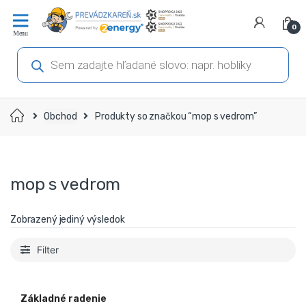
Prejsť
Prejsť
na
na
0
navigáciu
obsah
Products
search
Domov
Obchod
Produkty so značkou “mop s vedrom”
mop s vedrom
Zobrazený jediný výsledok
Filter
Základné radenie