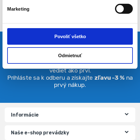
l
Marketing
a
s
u
Povoliť všetko
Pravidelná dávka noviniek
Odmietnuť
Buďte vždy v obraze. O zľavách budete
vedieť ako prví.
Prihláste sa k odberu a získajte
zľavu -3 %
na
prvý nákup.
Informácie
Naše e-shop prevádzky