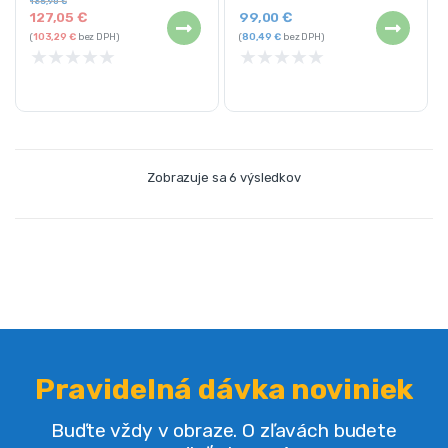
165,90
€
127,05
€
99,00
€
(
103,29
€
bez DPH)
(
80,49
€
bez DPH)
★
★
★
★
★
★
★
★
★
★
Zobrazuje sa 6 výsledkov
Pravidelná dávka noviniek
Buďte vždy v obraze. O zľavách budete