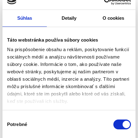
Súhlas
Detaily
O cookies
Detská motokára s
Detská motokára s
prevodovkou | modrá
prevodovkou | červená
Táto webstránka používa súbory cookies
Odrážadlá
Odrážadlá
Na prispôsobenie obsahu a reklám, poskytovanie funkcií
sociálnych médií a analýzu návštevnosti používame
Aktuálne vypredané
Aktuálne vypredané
súbory cookie. Informácie o tom, ako používate naše
webové stránky, poskytujeme aj našim partnerom v
Spiatočka a prevodový stupeň
Celková výška: 63 cm
Oceľová konštrukcia rámu
Spiatočka a prevodový stupeň
oblasti sociálnych médií, inzercie a analýzy. Títo partneri
Voľnobeh
Ručná brzda
môžu príslušné informácie skombinovať s ďalšími
Farba: modrá
Nastaviteľné sedadlo
údajmi, ktoré ste im poskytli alebo ktoré od vás získali,
keď ste používali ich služby.
211,05
€
200,55
€
161,70
€
154,35
€
(
131,46
€
bez DPH)
(
125,49
€
bez DPH)
V
★
★
★
★
★
★
★
★
★
★
Potrebné
ý
b