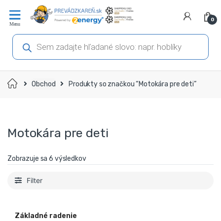
Prejsť
Prejsť
na
na
0
navigáciu
obsah
Products
search
Domov
Obchod
Produkty so značkou “Motokára pre deti”
Motokára pre deti
Zobrazuje sa 6 výsledkov
Filter
Základné radenie