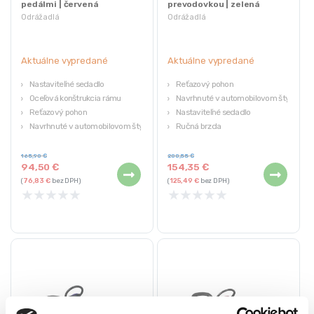
pedálmi | červená
prevodovkou | zelená
Odrážadlá
Odrážadlá
Aktuálne vypredané
Aktuálne vypredané
Nastaviteľné sedadlo
Reťazový pohon
Oceľová konštrukcia rámu
Navrhnuté v automobilovom štýle
Reťazový pohon
Nastaviteľné sedadlo
Navrhnuté v automobilovom štýle
Ručná brzda
Oceľová konštrukcia rámu
165,90
€
200,55
€
94,50
€
154,35
€
(
76,83
€
bez DPH)
(
125,49
€
bez DPH)
★
★
★
★
★
★
★
★
★
★