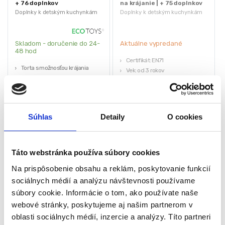
+ 76 doplnkov
na krájanie | + 75 doplnkov
Doplnky k detským kuchynkám
Doplnky k detským kuchynkám
Skladom - doručenie do 24-
Aktuálne vypredané
48 hod
Certifikát: EN71
Torta s možnosťou krájania
Vek: od 3 rokov
Sada tanierov, pohár a príbor
Napájanie: 3 x LR44 batérie
Perfektná hračka na
(súčasťou balenia)
organizovanie večierkov
Rozmery torty (priemer / výška):
Bezpečné pre zdravie dieťaťa
15 x 8cm
19,95
€
Súhlas
Detaily
O cookies
14,70
€
24,00
€
14,00
€
(
11,95
€
bez DPH)
★
★
★
★
★
(
11,38
€
bez DPH)
★
★
★
★
★
Táto webstránka používa súbory cookies
Na prispôsobenie obsahu a reklám, poskytovanie funkcií
sociálnych médií a analýzu návštevnosti používame
súbory cookie. Informácie o tom, ako používate naše
webové stránky, poskytujeme aj našim partnerom v
oblasti sociálnych médií, inzercie a analýzy. Títo partneri