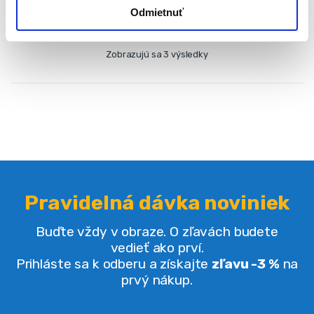
Odmietnuť
Zobrazujú sa 3 výsledky
Pravidelná dávka noviniek
Buďte vždy v obraze. O zľavách budete
vedieť ako prví.
Prihláste sa k odberu a získajte
zľavu -3 %
na
prvý nákup.