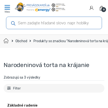
Prejsť
Prejsť
na
na
0
navigáciu
obsah
Products
search
Domov
Obchod
Produkty so značkou “Narodeninová torta na kráj
Narodeninová torta na krájanie
Zobrazujú sa 3 výsledky
Filter
Základné radenie