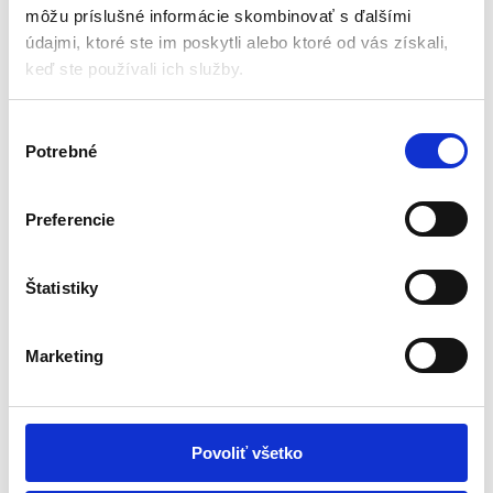
môžu príslušné informácie skombinovať s ďalšími
údajmi, ktoré ste im poskytli alebo ktoré od vás získali,
keď ste používali ich služby.
V
Obal na gril, čierny,
145×61×117cm | GEKO
Potrebné
ý
Príslušenstvo
b
e
Preferencie
r
Skladom - doručenie do 24-
48 hod
s
ú
Štatistiky
Rozmery: 145 × 61 × 117 cm
Materiál: vodoodolný polyester
h
Farba: čierna
l
Marketing
a
s
30,00
€
22,00
€
u
(
17,89
€
bez DPH)
Povoliť všetko
★
★
★
★
★