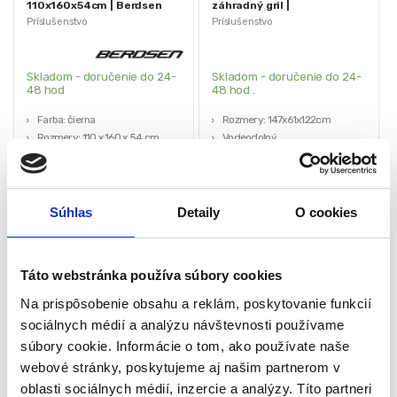
110x160x54cm | Berdsen
záhradný gril |
147x61x122cm
Príslušenstvo
Príslušenstvo
Skladom - doručenie do 24-
Skladom - doručenie do 24-
48 hod
48 hod .
Farba: čierna
Rozmery: 147x61x122cm
Rozmery: 110 x 160 x 54 cm
Vodeodolný
Materiál: 110G nepremokavá
Ľahko sa čistí
tkanina 210D OXFORD
Univerzálny
Potiahnutý odolným
Odolný voči UV
polyuretánom
60,00
€
22,00
€
Súhlas
Detaily
O cookies
39,00
€
16,00
€
Vhodný pre grily radu BD-891,
(
31,71
€
bez DPH)
(
13,01
€
bez DPH)
BD-892 a grily podobných
★
★
★
★
★
★
★
★
★
★
rozmerov
Táto webstránka používa súbory cookies
Na prispôsobenie obsahu a reklám, poskytovanie funkcií
sociálnych médií a analýzu návštevnosti používame
súbory cookie. Informácie o tom, ako používate naše
-
27%
webové stránky, poskytujeme aj našim partnerom v
oblasti sociálnych médií, inzercie a analýzy. Títo partneri