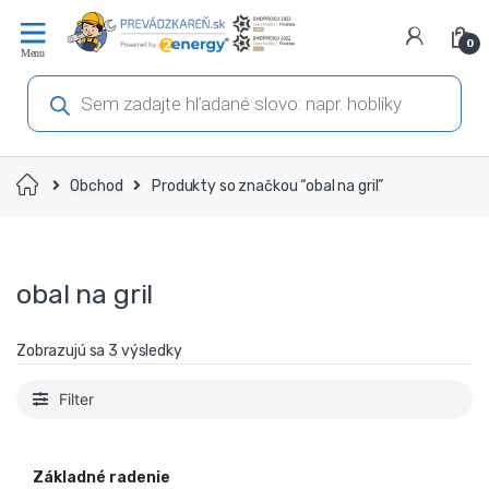
Prejsť
Prejsť
na
na
0
navigáciu
obsah
Products
search
Domov
Obchod
Produkty so značkou “obal na gril”
obal na gril
Zobrazujú sa 3 výsledky
Filter
Základné radenie