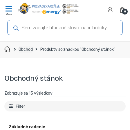
Prejsť
Prejsť
na
na
0
navigáciu
obsah
Products
search
Domov
Obchod
Produkty so značkou “Obchodný stánok”
Obchodný stánok
Zobrazuje sa 13 výsledkov
Filter
Základné radenie