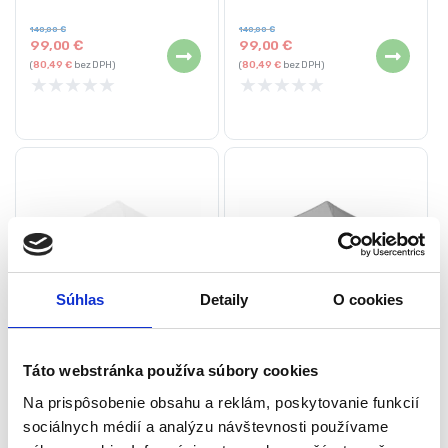
Rýchla montáž
Rýchla montáž
Farba: zelená
Farba: modrá
140,00
€
140,00
€
99,00
€
99,00
€
(
80,49
€
bez DPH)
(
80,49
€
bez DPH)
★
★
★
★
★
★
★
★
★
★
Súhlas
Detaily
O cookies
Predajný rozkladací
Predajný rozkladací
Táto webstránka používa súbory cookies
stánok, 3 x 3m | biely
stánok, 3 x 3m | čierny
Záhradné stany a altánky
Záhradné stany a altánky
Na prispôsobenie obsahu a reklám, poskytovanie funkcií
sociálnych médií a analýzu návštevnosti používame