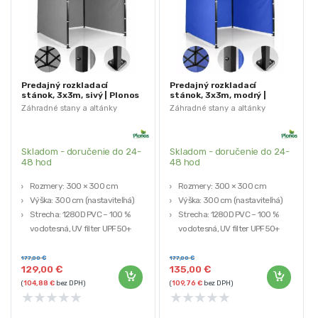
Predajný rozkladací
Predajný rozkladací
stánok, 3x3m, sivý | Plonos
stánok, 3x3m, modrý |
Plonos
Záhradné stany a altánky
Záhradné stany a altánky
Skladom - doručenie do 24-
Skladom - doručenie do 24-
48 hod
48 hod
Rozmery: 300 × 300 cm
Rozmery: 300 × 300 cm
Výška: 300 cm (nastaviteľná)
Výška: 300 cm (nastaviteľná)
Strecha: 1280D PVC – 100 %
Strecha: 1280D PVC – 100 %
vodotesná, UV filter UPF50+
vodotesná, UV filter UPF50+
Steny: 210D PVC – 100 %
Steny: 210D PVC – 100 %
vodotesné, UV filter UPF 40+
vodotesné, UV filter UPF 40+
177,00
€
177,00
€
129,00
€
135,00
€
Konštrukcia: oceľová,
Konštrukcia: oceľová,
(
104,88
€
bez DPH)
(
109,76
€
bez DPH)
kladivkovaná
kladivkovaná
★
★
★
★
★
★
★
★
★
★