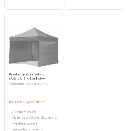
okamžité použitie. Pre zabezpečenie
maximálnej ochrany a kvality tovaru
sa ich pôvodne balenie nahradilo.
Predajný rozkladací
stánok, 3 x 3m | sivý
(Bazár)
Záhradné stany a altánky
Aktuálne vypredané
Rozmery: 3 x 3m
Materiál: práškovo lakovaný rám,
vyrobený z ocele
Vodeodolný materiál