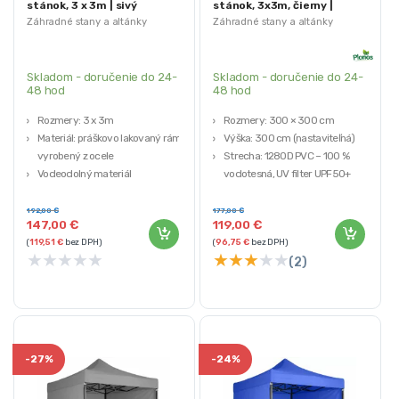
stánok, 3 x 3m | sivý
stánok, 3x3m, čierny |
Plonos
Záhradné stany a altánky
Záhradné stany a altánky
Skladom - doručenie do 24-
Skladom - doručenie do 24-
48 hod
48 hod
Rozmery: 3 x 3m
Rozmery: 300 × 300 cm
Materiál: práškovo lakovaný rám,
Výška: 300 cm (nastaviteľná)
vyrobený z ocele
Strecha: 1280D PVC – 100 %
Vodeodolný materiál
vodotesná, UV filter UPF50+
Rýchla montáž
Steny: 210D PVC – 100 %
Farba: sivá
vodotesné, UV filter UPF 40+
192,00
€
177,00
€
147,00
€
119,00
€
Konštrukcia: oceľová,
(
119,51
€
bez DPH)
(
96,75
€
bez DPH)
kladivkovaná
★
★
★
★
★
★
★
★
★
★
(2)
-
27%
-
24%