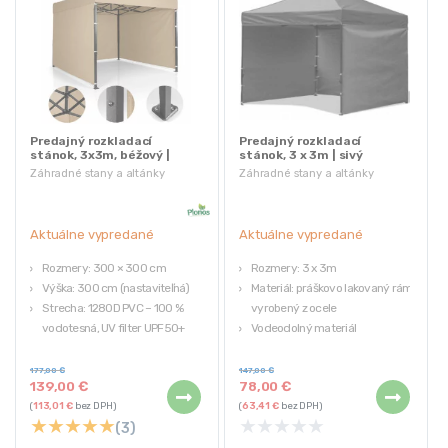
Predajný rozkladací
Predajný rozkladací
stánok, 3x3m, béžový |
stánok, 3 x 3m | sivý
Plonos
(Výstavný kus)
Záhradné stany a altánky
Záhradné stany a altánky
Aktuálne vypredané
Aktuálne vypredané
Rozmery: 300 × 300 cm
Rozmery: 3 x 3m
Výška: 300 cm (nastaviteľná)
Materiál: práškovo lakovaný rám,
Strecha: 1280D PVC – 100 %
vyrobený z ocele
vodotesná, UV filter UPF50+
Vodeodolný materiál
Steny: 210D PVC – 100 %
Rýchla montáž
vodotesné, UV filter UPF 40+
Farba: sivá
177,00
€
147,00
€
139,00
€
78,00
€
Konštrukcia: oceľová,
Využite príležitosť a získajte kvalitné
(
113,01
€
bez DPH)
(
63,41
€
bez DPH)
kladivkovaná
produkty za výhodnú cenu! Naše
★
★
★
★
★
★
★
★
★
★
(3)
výstavné kusy sú pripravené na