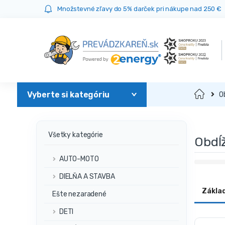
Prejsť
Prejsť
Množstevné zľavy do 5% darček pri nákupe nad 250 €
na
na
navigáciu
obsah
Domov
O
Všetky kategórie
Obdĺ
AUTO-MOTO
DIELŇA A STAVBA
Zákla
Ešte nezaradené
DETI