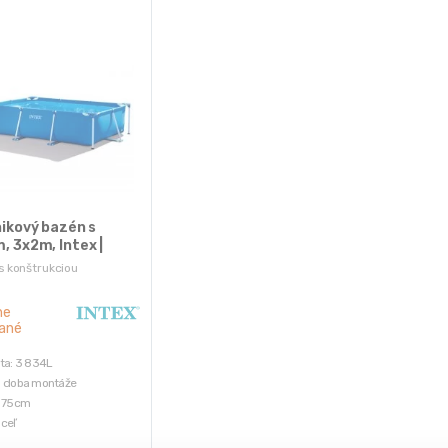
ikový bazén s
 3x2m, Intex |
2NP
s konštrukciou
ne
ané
ta: 3 834L
a doba montáže
: 75cm
ceľ