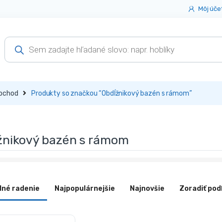
Môj úče
Products
search
bchod
Produkty so značkou “Obdĺžnikový bazén s rámom”
žnikový bazén s rámom
dné radenie
Najpopulárnejšie
Najnovšie
Zoradiť pod