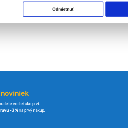
Odmietnuť
 noviniek
udete vedieť ako prví.
ľavu -3 %
na prvý nákup.