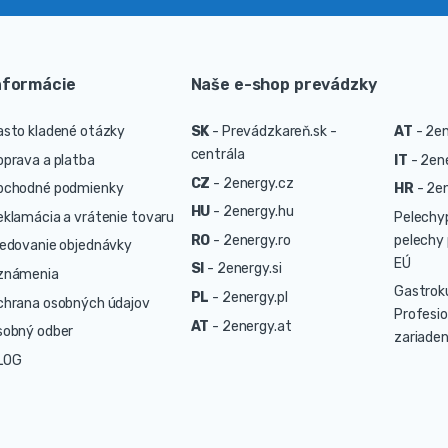
nformácie
Naše e-shop prevádzky
asto kladené otázky
SK
-
Prevádzkareň.sk -
AT
-
2en
centrála
oprava a platba
IT
-
2ene
CZ
-
2energy.cz
bchodné podmienky
HR
-
2en
HU
-
2energy.hu
eklamácia a vrátenie tovaru
Pelechy
RO
-
2energy.ro
pelechy 
ledovanie objednávky
EÚ
SI
-
2energy.si
známenia
Gastrok
PL
-
2energy.pl
chrana osobných údajov
Profesio
AT
-
2energy.at
sobný odber
zariaden
LOG