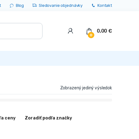
t
Blog
Sledovanie objednávky
Kontakt
0,00
€
0
Zobrazený jediný výsledok
ľa ceny
Zoradiť podľa značky