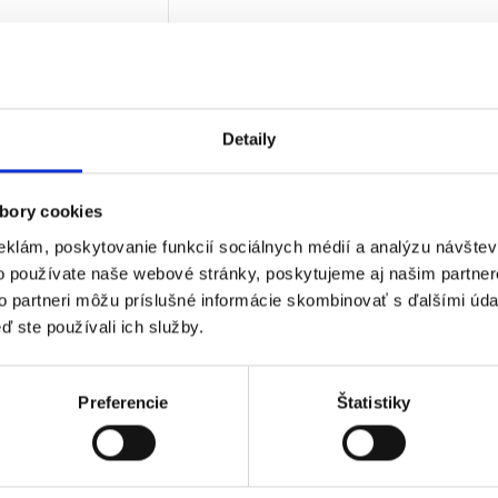
00
€
€
bez DPH)
★
★
★
Detaily
 jediný výsledok
bory cookies
eklám, poskytovanie funkcií sociálnych médií a analýzu návšte
o používate naše webové stránky, poskytujeme aj našim partner
to partneri môžu príslušné informácie skombinovať s ďalšími údaj
ď ste používali ich služby.
Preferencie
Štatistiky