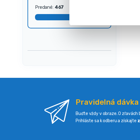
s
Predané:
467
Dostupné:
33
ú
h
l
a
s
u
Pravidelná dávka
Buďte vždy v obraze. O zľavách b
Prihláste sa k odberu a získajte
z