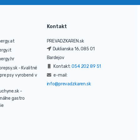
Kontakt
ergy.at
PREVADZKAREN.sk
Duklianska 16, 085 01
rgy.it
Bardejov
ergy.hr
Kontakt:
054 202 89 51
prepsy.sk
- Kvalitné
pre psy vyrobené v
e-mail:
info@prevadzkaren.sk
uchyne.sk
-
nálne gastro
ie