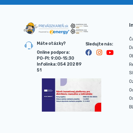
I
Č
Máte otázky?
D
Online podpora:
O
PO-PI: 9:00-15:30
Infolinka: 054 202 89
R
51
S
O
O
O
B