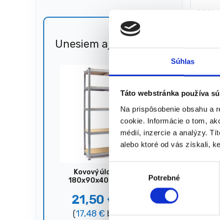
210,00
€
136,
(
110,57
★
★
Unesiem aj 🐎
Zľava
51%
Súhlas
Zobrazený
Táto webstránka používa sú
Na prispôsobenie obsahu a r
cookie. Informácie o tom, ak
médií, inzercie a analýzy. Tí
alebo ktoré od vás získali, ke
V
Kovový úložný regál,
Potrebné
ý
180x90x40 cm, 875 kg,
strieborný
b
21,50
€
44,00
€
e
(
17,48
€
bez DPH)
r