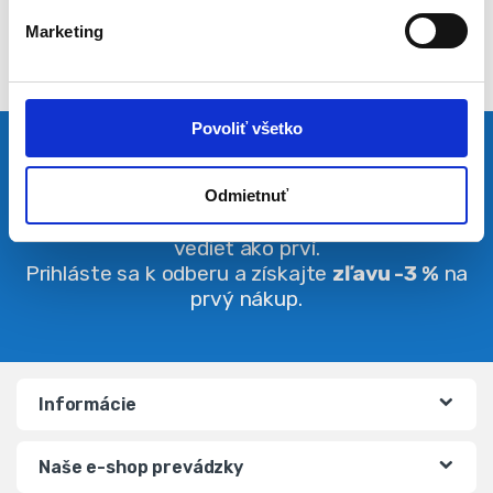
l
Marketing
a
s
u
Povoliť všetko
Pravidelná dávka noviniek
Odmietnuť
Buďte vždy v obraze. O zľavách budete
vedieť ako prví.
Prihláste sa k odberu a získajte
zľavu -3 %
na
prvý nákup.
Informácie
Naše e-shop prevádzky