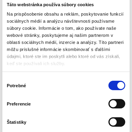
– ø 14 cm
Táto webstránka používa súbory cookies
Príslušenstvo k bazénom
Na prispôsobenie obsahu a reklám, poskytovanie funkcií
sociálnych médií a analýzu návštevnosti používame
Aktuálne vypredané
súbory cookie. Informácie o tom, ako používate naše
webové stránky, poskytujeme aj našim partnerom v
Viacfarebné osvetlenie
4 LED diódy
oblasti sociálnych médií, inzercie a analýzy. Títo partneri
Napájanie: batérie, 3 x AA
môžu príslušné informácie skombinovať s ďalšími
Svetelný zdroj: LED
údajmi, ktoré ste im poskytli alebo ktoré od vás získali,
Vodotesné: IP68
keď ste používali ich služby.
21,00
€
19,00
€
(
15,45
€
bez DPH)
V
★
★
★
★
★
Potrebné
ý
b
e
Preferencie
r
s
Zobrazený jediný výsledok
ú
Štatistiky
h