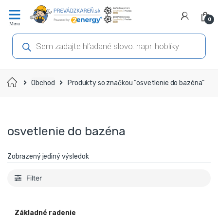
Prejsť
Prejsť
na
na
0
navigáciu
obsah
Products
search
Domov
Obchod
Produkty so značkou “osvetlenie do bazéna”
osvetlenie do bazéna
Zobrazený jediný výsledok
Filter
Základné radenie