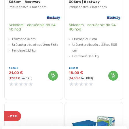
366 cm | Bestway
305cm | Bestway
Príslušenstvo k bazénom
Príslušenstvo k bazénom
Skladom - doručenie do 24-
Skladom - doručenie do 24-
48 hod
48 hod
Priemer 370 cm
Priemer: 305 cm
Určené pre bazén s dĺžkou 366 cm
Určené pre bazén s dĺžkou 305
Hmotnosť 2,7 kg
cm
Hmotnosť 0,55 kg
30,00
€
22,00
€
21,00
€
18,00
€
(
17,07
€
bez DPH)
(
14,63
€
bez DPH)
★
★
★
★
★
★
★
★
★
★
-
27%