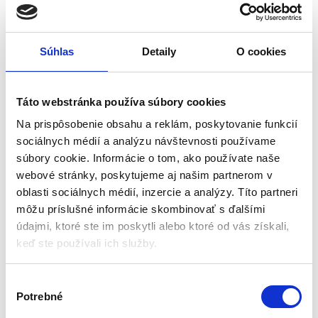
Súhlas
Detaily
O cookies
Solárna plachta na bazén,
Krycia plachta na bazén,
488x244cm | INTEX
400x211cm | Bestway
Táto webstránka používa súbory cookies
Solárny ohrev
Príslušenstvo k bazénom
Na prispôsobenie obsahu a reklám, poskytovanie funkcií
sociálnych médií a analýzu návštevnosti používame
Skladom - doručenie do 24-
Na objednávku (doručenie
súbory cookie. Informácie o tom, ako používate naše
48 hod .
4-9 pracovných dni)
webové stránky, poskytujeme aj našim partnerom v
Použitie: rámový bazén 488 x 244
Rozmery: 410 x 226 cm
oblasti sociálnych médií, inzercie a analýzy. Títo partneri
cm
Určené pre bazén s rozmermi:
môžu príslušné informácie skombinovať s ďalšími
Rozmery: 476 x 234 cm
400 x 211 cm
údajmi, ktoré ste im poskytli alebo ktoré od vás získali,
Hrúbka: 150 g/m²
Hmotnosť: 1,05 kg
keď ste používali ich služby.
Hmotnosť: 2,9 kg
49,00
€
49,00
€
36,00
€
29,00
€
V
(
29,27
€
bez DPH)
(
23,58
€
bez DPH)
★
★
★
★
★
★
★
★
★
★
Potrebné
ý
b