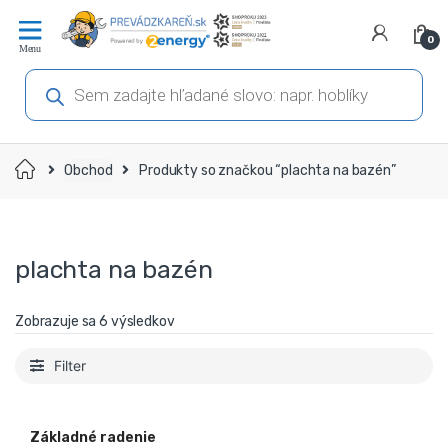
Prejsť
Prejsť
na
na
0
navigáciu
obsah
Products
search
Domov
Obchod
Produkty so značkou “plachta na bazén”
plachta na bazén
Zobrazuje sa 6 výsledkov
Filter
Základné radenie