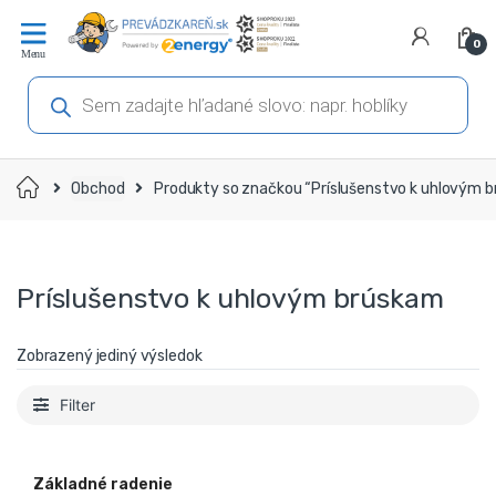
Prejsť
Prejsť
na
na
0
navigáciu
obsah
Products
search
Domov
Obchod
Produkty so značkou “Príslušenstvo k uhlovým 
Príslušenstvo k uhlovým brúskam
Zobrazený jediný výsledok
Filter
Základné radenie