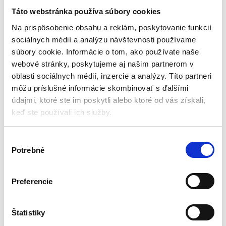
115-125mm | PM-SDS-
125OGM
Táto webstránka používa súbory cookies
Príslušenstvo k brúskam
Na prispôsobenie obsahu a reklám, poskytovanie funkcií
sociálnych médií a analýzu návštevnosti používame
Skladom - doručenie do 24-
súbory cookie. Informácie o tom, ako používate naše
48 hod
webové stránky, poskytujeme aj našim partnerom v
Maximálny priemer brúsneho
oblasti sociálnych médií, inzercie a analýzy. Títo partneri
kotúča: 115/125 mm
môžu príslušné informácie skombinovať s ďalšími
Maximálna hĺbka rezu: 30 mm
Jednoduchá montáž k pracovnej
údajmi, ktoré ste im poskytli alebo ktoré od vás získali,
doske
keď ste používali ich služby.
Možnosť nastaviť uhol rezu
32,00
€
23,00
€
Bezpečnosť: kryt chráni pred
(
18,70
€
bez DPH)
iskrami
V
★
★
★
★
★
Potrebné
ý
b
e
Preferencie
r
s
Zobrazený jediný výsledok
ú
Štatistiky
h