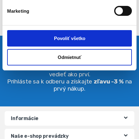
l
Marketing
a
s
u
Povoliť všetko
Pravidelná dávka noviniek
Odmietnuť
Buďte vždy v obraze. O zľavách budete
vedieť ako prví.
Prihláste sa k odberu a získajte
zľavu -3 %
na
prvý nákup.
Informácie
Naše e-shop prevádzky